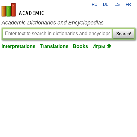
RU
DE
ES
FR
en-academic.com
Academic Dictionaries and Encyclopedias
Search!
Interpretations
Translations
Books
Игры ⚽