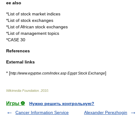
ee also
*
List of stock market indices
*
List of stock exchanges
*
List of African stock exchanges
*
List of management topics
*
CASE 30
References
External links
* [
]
http://www.egyptse.com/index.asp Egypt Stock Exchange
Wikimedia Foundation
.
2010
.
Игры ⚽
Нужно решить контрольную?
Cancer Information Service
Alexander Perezhogin