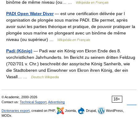
binôme de même niveau (ou… …
Wikipédia en Français
PADI Open Water Diver
— est une certification délivrée par l
organisation de plongée sous marine PADI. Elle permet, après
avoir suivi les parties théorique et pratique, de pouvoir pratiquer la
plongée sous marine en plongeant avec un binôme de même
niveau (ou supérieur) …
Wikipédia en Français
Padi (König)
— Padi war ein König von Ekron Ende des 8.
vorchristlichen Jahrhunderts. Im Bericht zu seinem dritten Feldzug
(702/701 v. Chr.) beschreibt der assyrische König Sanherib, wie
die Stadtoberen und Einwohner von Ekron ihren König, der ein
Vasall… …
Deutsch Wikipedia
© Academic, 2000-2026
18+
Contact us:
Technical Support
,
Advertising
Dictionaries export
, created on PHP,
Joomla,
Drupal,
WordPress,
MODx.