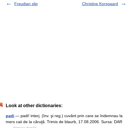
Freudian slip
Christine Korsgaard
Look at other dictionaries:
padi
— padi! interj. (înv. şi reg.) cuvânt prin care se îndemnau la
mers caii de la căruţă. Trimis de blaurb, 17.08.2006. Sursa: DAR
…