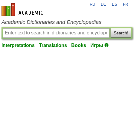
RU
DE
ES
FR
en-academic.com
Academic Dictionaries and Encyclopedias
Search!
Interpretations
Translations
Books
Игры ⚽