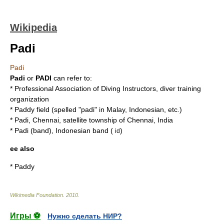
Wikipedia
Padi
Padi
Padi
or
PADI
can refer to:
*
Professional Association of Diving Instructors
, diver training
organization
*
Paddy field
(spelled "padi" in Malay, Indonesian, etc.)
*
Padi, Chennai
, satellite township of Chennai, India
*
Padi (band)
, Indonesian band (
)
id
ee also
*
Paddy
Wikimedia Foundation
.
2010
.
Игры ⚽
Нужно сделать НИР?