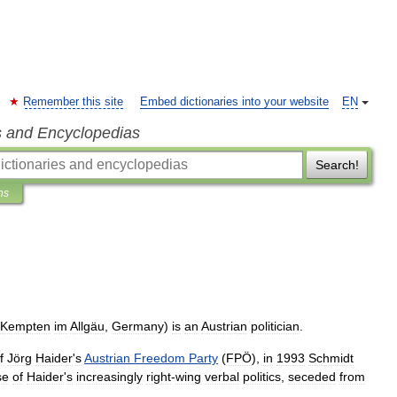
Remember this site
Embed dictionaries into your website
EN
s and Encyclopedias
Search!
ns
Kempten
im
Allgäu
,
Germany
)
is
an
Austria
n
politician
.
f
Jörg
Haider
'
s
Austrian
Freedom
Party
(
FPÖ
),
in
1993
Schmidt
se
of
Haider
'
s
increasingly
right
-
wing
verbal
politics
,
seceded
from