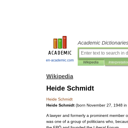
Academic Dictionarie
en-academic.com
Wikipedia
Interpretatio
Wikipedia
Heide Schmidt
Heide
Schmidt
Heide
Schmidt
(
born
November
27
,
1948
in
A
lawyer
and
formerly
a
prominent
member
o
was
one
of
a
group
of
politicians
who
,
becau
the
FPÖ
and
founded
the
Liberal
Forum
.