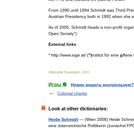
From
1990
until
1994
Schmidt
was
Third
Pre
Austrian
Presidency
both
in
1992
when
she
As
of
2005
,
Schmidt
heads
a
non
-
profit
organ
Open
Society
").
External
links
*
http:
//
www
.
ioge
.
at
/ (
"
I
nstitut
für
eine
o
ffene
Wikimedia
Foundation
.
2010
.
Игры ⚽
Нужно решить контрольную?
Colonial charter
Look at other dictionaries:
Heide Schmidt
— (Wien 2008) Heide Schmidt
eine österreichische Politikerin (zunächst F