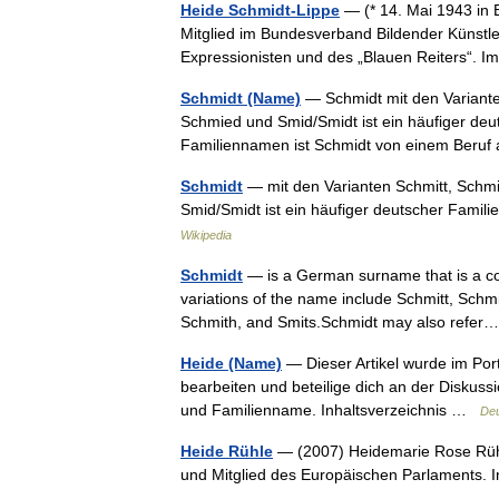
Heide Schmidt-Lippe
— (* 14. Mai 1943 in B
Mitglied im Bundesverband Bildender Künstler 
Expressionisten und des „Blauen Reiters“
Schmidt (Name)
— Schmidt mit den Variante
Schmied und Smid/Smidt ist ein häufiger deu
Familiennamen ist Schmidt von einem Beruf
Schmidt
— mit den Varianten Schmitt, Schmi
Smid/Smidt ist ein häufiger deutscher Famil
Wikipedia
Schmidt
— is a German surname that is a co
variations of the name include Schmitt, Sch
Schmith, and Smits.Schmidt may also ref
Heide (Name)
— Dieser Artikel wurde im Port
bearbeiten und beteilige dich an der Diskuss
und Familienname. Inhaltsverzeichnis …
Deu
Heide Rühle
— (2007) Heidemarie Rose Rühle
und Mitglied des Europäischen Parlaments. 