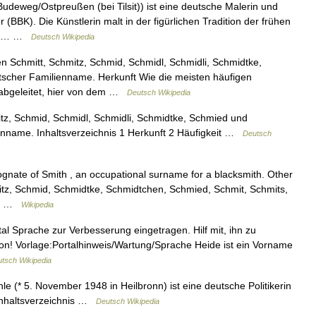
udeweg/Ostpreußen (bei Tilsit)) ist eine deutsche Malerin und
(BBK). Die Künstlerin malt in der figürlichen Tradition der frühen
. Im… …
Deutsch Wikipedia
n Schmitt, Schmitz, Schmid, Schmidl, Schmidli, Schmidtke,
tscher Familienname. Herkunft Wie die meisten häufigen
 abgeleitet, hier von dem …
Deutsch Wikipedia
tz, Schmid, Schmidl, Schmidli, Schmidtke, Schmied und
ienname. Inhaltsverzeichnis 1 Herkunft 2 Häufigkeit …
Deutsch
gnate of Smith , an occupational surname for a blacksmith. Other
mitz, Schmid, Schmidtke, Schmidtchen, Schmied, Schmit, Schmits,
er… …
Wikipedia
al Sprache zur Verbesserung eingetragen. Hilf mit, ihn zu
ion! Vorlage:Portalhinweis/Wartung/Sprache Heide ist ein Vorname
tsch Wikipedia
 (* 5. November 1948 in Heilbronn) ist eine deutsche Politikerin
Inhaltsverzeichnis …
Deutsch Wikipedia