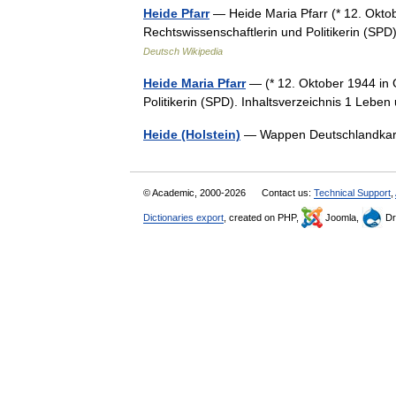
Heide Pfarr
— Heide Maria Pfarr (* 12. Okto
Rechtswissenschaftlerin und Politikerin (SP
Deutsch Wikipedia
Heide Maria Pfarr
— (* 12. Oktober 1944 in 
Politikerin (SPD). Inhaltsverzeichnis 1 Lebe
Heide (Holstein)
— Wappen Deutschlandk
© Academic, 2000-2026
Contact us:
Technical Support
,
Dictionaries export
, created on PHP,
Joomla,
Dr