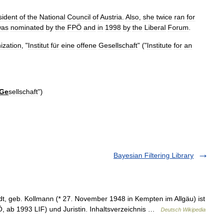
sident
of
the
National
Council
of
Austria
.
Also
,
she
twice
ran
for
was
nominated
by
the
FPÖ
and
in
1998
by
the
Liberal
Forum
.
ization
, "
Institut
für
eine
offene
Gesellschaft
" ("
Institute
for
an
Ge
sellschaft
")
Bayesian Filtering Library
, geb. Kollmann (* 27. November 1948 in Kempten im Allgäu) ist
PÖ, ab 1993 LIF) und Juristin. Inhaltsverzeichnis …
Deutsch Wikipedia