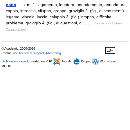
nodo
— s. m. 1. legamento, legatura, annodamento, annodatura,
cappio, intreccio, viluppo, groppo, groviglio 2. (fig., di sentimenti)
legame, vincolo, laccio, calappio 3. (fig.) intoppo, difficoltà,
problema, groviglio 4. (fig., di questioni, di… …
Sinonimi e Contrari.
Terza edizione
© Academic, 2000-2026
18+
Contact us:
Technical Support
,
Advertising
Dictionaries export
, created on PHP,
Joomla,
Drupal,
WordPress,
MODx.