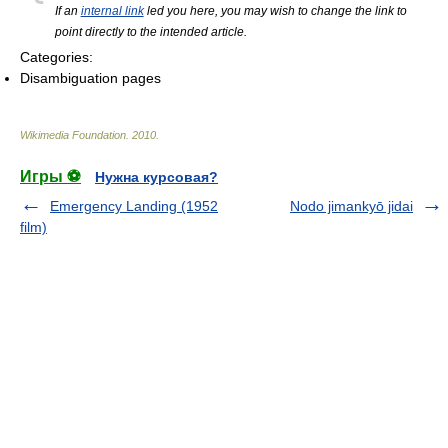
If an
internal link
led you here, you may wish to change the link to
point directly to the intended article.
Categories:
Disambiguation pages
Wikimedia Foundation
.
2010
.
Игры ⚽
Нужна курсовая?
Emergency Landing (1952
Nodo jimankyō jidai
film)