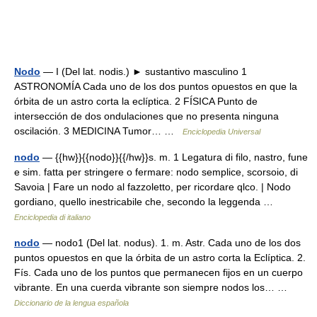
Nodo
— I (Del lat. nodis.) ► sustantivo masculino 1
ASTRONOMÍA Cada uno de los dos puntos opuestos en que la
órbita de un astro corta la eclíptica. 2 FÍSICA Punto de
intersección de dos ondulaciones que no presenta ninguna
oscilación. 3 MEDICINA Tumor… …
Enciclopedia Universal
nodo
— {{hw}}{{nodo}}{{/hw}}s. m. 1 Legatura di filo, nastro, fune
e sim. fatta per stringere o fermare: nodo semplice, scorsoio, di
Savoia | Fare un nodo al fazzoletto, per ricordare qlco. | Nodo
gordiano, quello inestricabile che, secondo la leggenda …
Enciclopedia di italiano
nodo
— nodo1 (Del lat. nodus). 1. m. Astr. Cada uno de los dos
puntos opuestos en que la órbita de un astro corta la Eclíptica. 2.
Fís. Cada uno de los puntos que permanecen fijos en un cuerpo
vibrante. En una cuerda vibrante son siempre nodos los… …
Diccionario de la lengua española