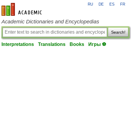
RU
DE
ES
FR
en-academic.com
Academic Dictionaries and Encyclopedias
Search!
Interpretations
Translations
Books
Игры ⚽