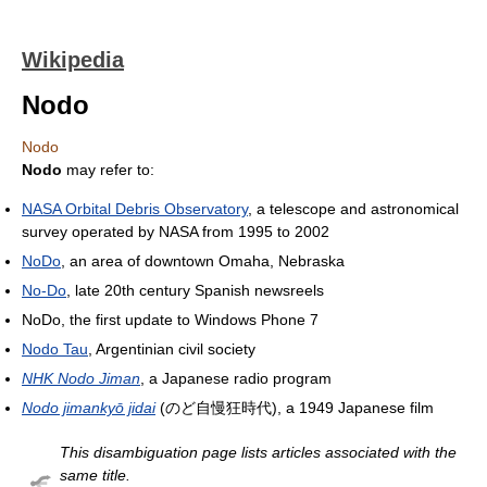
Wikipedia
Nodo
Nodo
Nodo
may refer to:
NASA Orbital Debris Observatory
, a telescope and astronomical
survey operated by NASA from 1995 to 2002
NoDo
, an area of downtown Omaha, Nebraska
No-Do
, late 20th century Spanish newsreels
NoDo, the first update to Windows Phone 7
Nodo Tau
, Argentinian civil society
NHK Nodo Jiman
, a Japanese radio program
Nodo jimankyō jidai
(のど自慢狂時代), a 1949 Japanese film
This disambiguation page lists articles associated with the
same title.