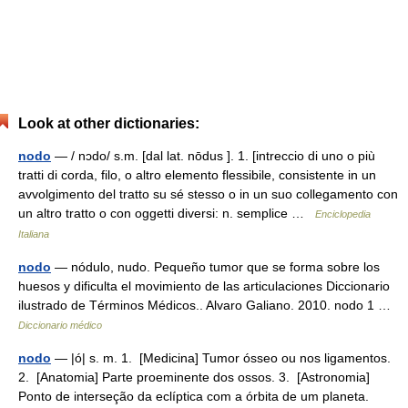
Look at other dictionaries:
nodo
— / nɔdo/ s.m. [dal lat. nōdus ]. 1. [intreccio di uno o più
tratti di corda, filo, o altro elemento flessibile, consistente in un
avvolgimento del tratto su sé stesso o in un suo collegamento con
un altro tratto o con oggetti diversi: n. semplice …
Enciclopedia
Italiana
nodo
— nódulo, nudo. Pequeño tumor que se forma sobre los
huesos y dificulta el movimiento de las articulaciones Diccionario
ilustrado de Términos Médicos.. Alvaro Galiano. 2010. nodo 1 …
Diccionario médico
nodo
— |ó| s. m. 1. [Medicina] Tumor ósseo ou nos ligamentos.
2. [Anatomia] Parte proeminente dos ossos. 3. [Astronomia]
Ponto de interseção da eclíptica com a órbita de um planeta.