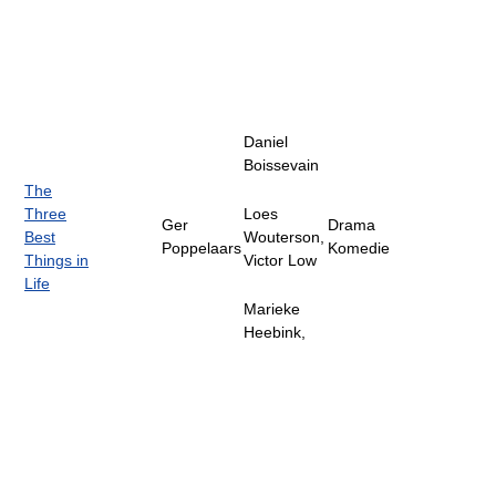
Daniel
Boissevain
The
Three
Loes
Ger
Drama
Best
Wouterson,
Poppelaars
Komedie
Things in
Victor Low
Life
Marieke
Heebink,