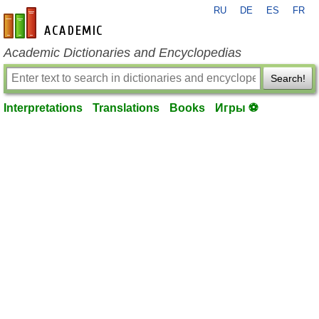
RU
DE
ES
FR
en-academic.com
Academic Dictionaries and Encyclopedias
Search!
Interpretations
Translations
Books
Игры ⚽