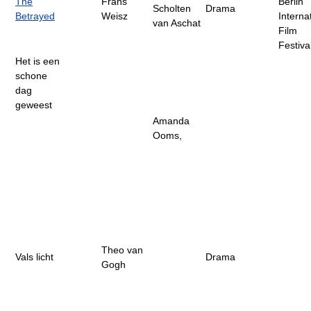
The
Frans
Berlin
Scholten
Drama
Betrayed
Weisz
Interna
van Aschat
Film
Festiva
Het is een
schone
dag
geweest
Amanda
Ooms,
Theo van
Vals licht
Drama
Gogh