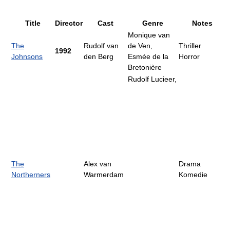
Title
Director
Cast
Genre
Notes
Monique van
The
Rudolf van
de Ven,
Thriller
1992
Johnsons
den Berg
Esmée de la
Horror
Bretonière
Rudolf Lucieer,
The
Alex van
Drama
Northerners
Warmerdam
Komedie