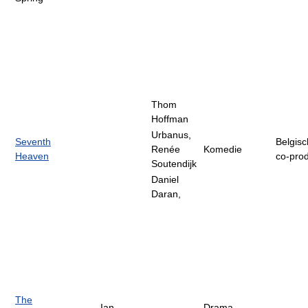
Thom
Hoffman
Urbanus,
Seventh
Belgis
Renée
Komedie
Heaven
co-prod
Soutendijk
Daniel
Daran,
The
Ian
Drama