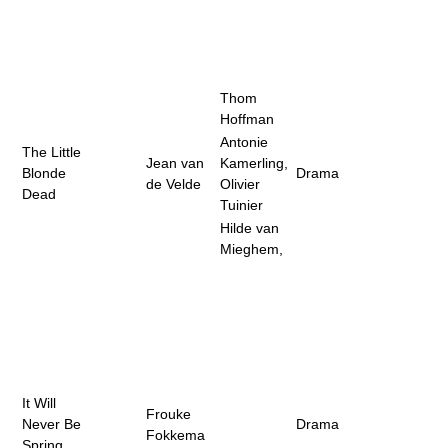
Thom
Hoffman
Antonie
The Little
Jean van
Kamerling,
Blonde
Drama
de Velde
Olivier
Dead
Tuinier
Hilde van
Mieghem,
It Will
Frouke
Never Be
Drama
Fokkema
Spring