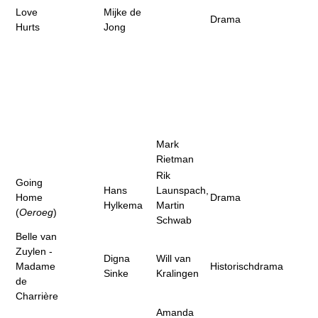
Love
Mijke de
Drama
Hurts
Jong
Mark
Rietman
Rik
Going
Hans
Launspach,
Home
Drama
Hylkema
Martin
(
Oeroeg
)
Schwab
Belle van
Zuylen -
Digna
Will van
Madame
Historischdrama
Sinke
Kralingen
de
Charrière
Amanda