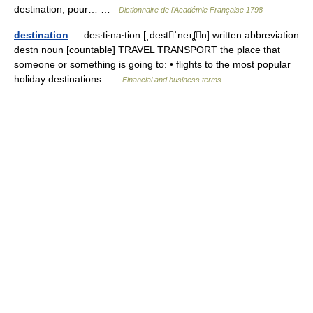
destination, pour… …
Dictionnaire de l'Académie Française 1798
destination
— des‧ti‧na‧tion [ˌdestˈneɪʆn] written abbreviation
destn noun [countable] TRAVEL TRANSPORT the place that
someone or something is going to: • flights to the most popular
holiday destinations …
Financial and business terms