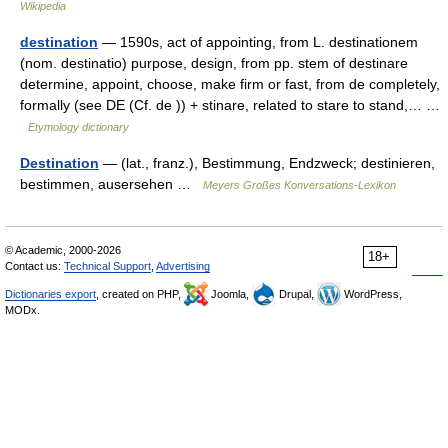
Wikipedia
destination
— 1590s, act of appointing, from L. destinationem
(nom. destinatio) purpose, design, from pp. stem of destinare
determine, appoint, choose, make firm or fast, from de completely,
formally (see DE (Cf. de )) + stinare, related to stare to stand,… …
Etymology dictionary
Destination
— (lat., franz.), Bestimmung, Endzweck; destinieren,
bestimmen, ausersehen …
Meyers Großes Konversations-Lexikon
© Academic, 2000-2026
18+
Contact us:
Technical Support
,
Advertising
Dictionaries export
, created on PHP,
Joomla,
Drupal,
WordPress,
MODx.