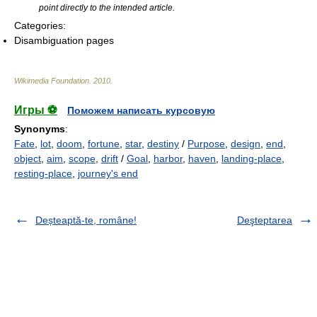
point directly to the intended article.
Categories:
Disambiguation pages
Wikimedia Foundation
.
2010
.
Игры ⚽
Поможем написать курсовую
Synonyms
:
Fate
,
lot
,
doom
,
fortune
,
star
,
destiny
/
Purpose
,
design
,
end
,
object
,
aim
,
scope
,
drift
/
Goal
,
harbor
,
haven
,
landing-place
,
resting-place
,
journey's end
Deșteaptă-te, române!
Deşteptarea