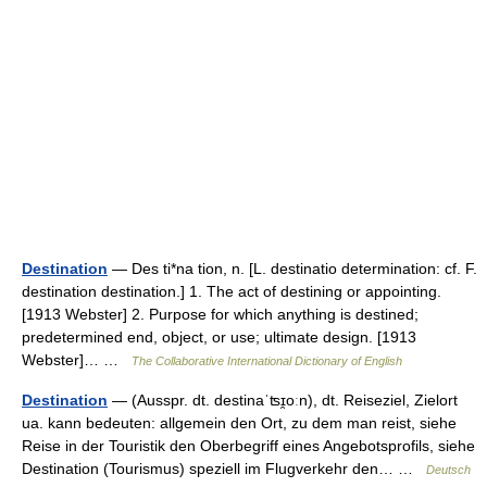
Destination
— Des ti*na tion, n. [L. destinatio determination: cf. F.
destination destination.] 1. The act of destining or appointing.
[1913 Webster] 2. Purpose for which anything is destined;
predetermined end, object, or use; ultimate design. [1913
Webster]… …
The Collaborative International Dictionary of English
Destination
— (Ausspr. dt. destinaˈʦɪ̯oːn), dt. Reiseziel, Zielort
ua. kann bedeuten: allgemein den Ort, zu dem man reist, siehe
Reise in der Touristik den Oberbegriff eines Angebotsprofils, siehe
Destination (Tourismus) speziell im Flugverkehr den… …
Deutsch