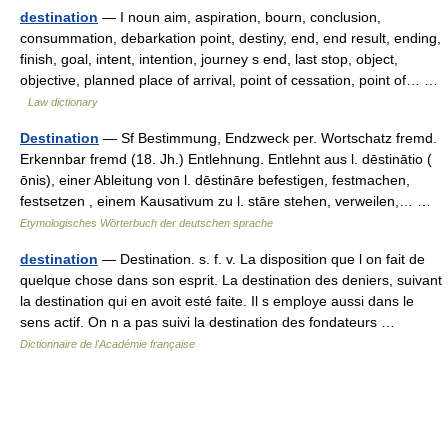
destination
— I noun aim, aspiration, bourn, conclusion,
consummation, debarkation point, destiny, end, end result, ending,
finish, goal, intent, intention, journey s end, last stop, object,
objective, planned place of arrival, point of cessation, point of… …
Law dictionary
Destination
— Sf Bestimmung, Endzweck per. Wortschatz fremd.
Erkennbar fremd (18. Jh.) Entlehnung. Entlehnt aus l. dēstinātio (
ōnis), einer Ableitung von l. dēstināre befestigen, festmachen,
festsetzen , einem Kausativum zu l. stāre stehen, verweilen,… …
Etymologisches Wörterbuch der deutschen sprache
destination
— Destination. s. f. v. La disposition que l on fait de
quelque chose dans son esprit. La destination des deniers, suivant
la destination qui en avoit esté faite. Il s employe aussi dans le
sens actif. On n a pas suivi la destination des fondateurs …
Dictionnaire de l'Académie française