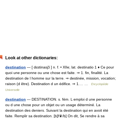
Look at other dictionaries:
destination
— [ dɛstinasjɔ̃ ] n. f. • XIIe; lat. destinatio 1 ♦ Ce pour
quoi une personne ou une chose est faite. ⇒ 1. fin, finalité. La
destination de l homme sur la terre. ⇒ destinée, mission, vocation;
raison (d être). Destination d un édifice. ⇒ 1.… …
Encyclopédie
Universelle
destination
— DESTINATION. s. fém. L emploi d une personne
ou d une chose pour un objet ou un usage déterminé. La
destination des deniers. Suivant la destination qui en avoit été
faite. Remplir sa destination. [b]f♛/b] On dit, Se rendre à sa