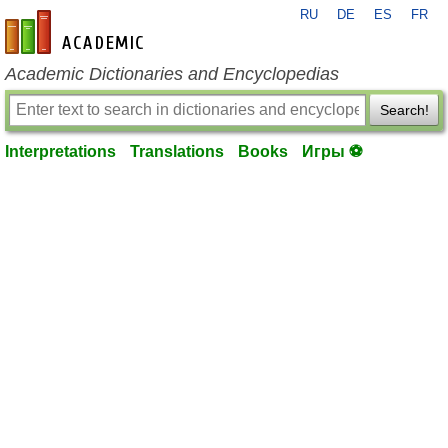
RU
DE
ES
FR
en-academic.com
Academic Dictionaries and Encyclopedias
Search!
Interpretations
Translations
Books
Игры ⚽