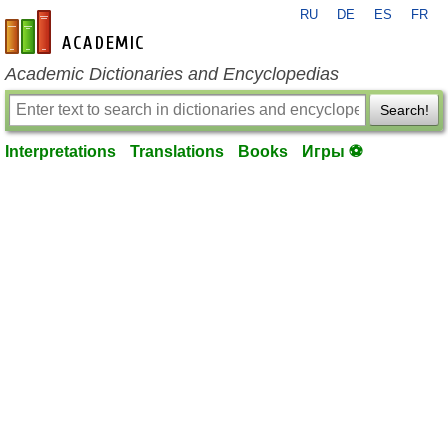
RU
DE
ES
FR
en-academic.com
Academic Dictionaries and Encyclopedias
Search!
Interpretations
Translations
Books
Игры ⚽