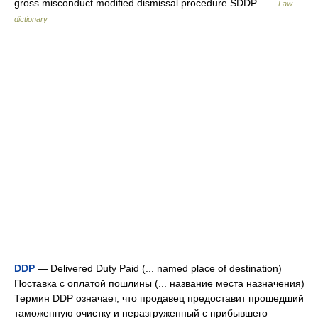
gross misconduct modified dismissal procedure SDDP …
Law
dictionary
DDP
— Delivered Duty Paid (... named place of destination)
Поставка с оплатой пошлины (... название места назначения)
Термин DDP означает, что продавец предоставит прошедший
таможенную очистку и неразгруженный с прибывшего