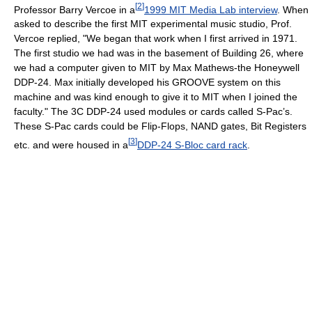
[
2
]
Professor Barry Vercoe in a
1999 MIT Media Lab interview
. When
asked to describe the first MIT experimental music studio, Prof.
Vercoe replied, "We began that work when I first arrived in 1971.
The first studio we had was in the basement of Building 26, where
we had a computer given to MIT by Max Mathews-the Honeywell
DDP-24. Max initially developed his GROOVE system on this
machine and was kind enough to give it to MIT when I joined the
faculty." The 3C DDP-24 used modules or cards called S-Pac’s.
These S-Pac cards could be Flip-Flops, NAND gates, Bit Registers
[
3
]
etc. and were housed in a
DDP-24 S-Bloc card rack
.