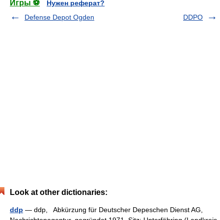
Игры ⚽
Нужен реферат?
Defense Depot Ogden
DDPO
Look at other dictionaries:
ddp
— ddp, Abkürzung für Deutscher Depeschen Dienst AG,
Nachrichtenagentur, gegründet 1971, Sitz: Unterföhring (Landkreis