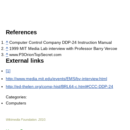
References
^
Computer Control Company DDP-24 Instruction Manual
^
1999 MIT Media Lab interview with Professor Barry Vercoe
^
www.P3OrionTopSecret.com
External links
[1]
http://www.media.mit.edu/events/EMS/bv-interview.html
http://ed-thelen.org/comp-hist/BRL64-c.html#CCC-DDP-24
Categories:
Computers
Wikimedia Foundation
.
2010
.