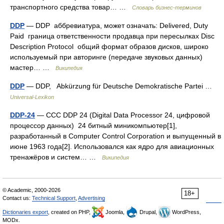
транспортного средства товар… …
Словарь бизнес-терминов
DDP
— DDP аббревиатура, может означать: Delivered, Duty
Paid граница ответственности продавца при пересылках Disc
Description Protocol общий формат образов дисков, широко
используемый при авторинге (передаче звуковых данных)
мастер… …
Википедия
DDP
— DDP, Abkürzung für Deutsche Demokratische Partei …
Universal-Lexikon
DDP-24
— CCC DDP 24 (Digital Data Processor 24, цифровой
процессор данных) 24 битный миникомпьютер[1],
разработанный в Computer Control Corporation и выпущенный в
июне 1963 года[2]. Использовался как ядро для авиационных
тренажёров и систем… …
Википедия
© Academic, 2000-2026
18+
Contact us:
Technical Support
,
Advertising
Dictionaries export
, created on PHP,
Joomla,
Drupal,
WordPress,
MODx.