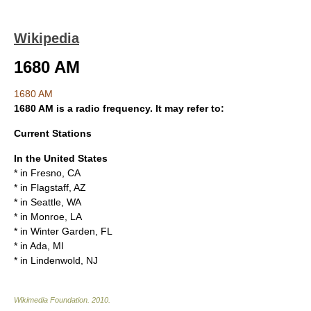
Wikipedia
1680 AM
1680 AM
1680 AM is a radio frequency. It may refer to:
Current Stations
In the United States
* in Fresno, CA
* in Flagstaff, AZ
* in Seattle, WA
* in Monroe, LA
* in Winter Garden, FL
* in Ada, MI
* in Lindenwold, NJ
Wikimedia Foundation
.
2010
.