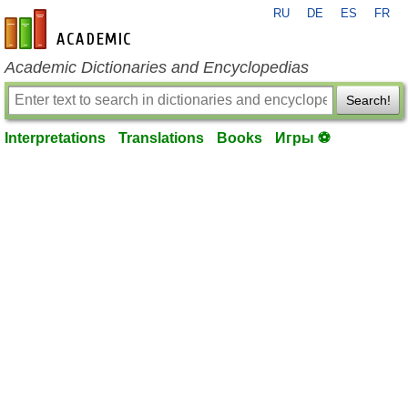
RU
DE
ES
FR
en-academic.com
Academic Dictionaries and Encyclopedias
Search!
Interpretations
Translations
Books
Игры ⚽