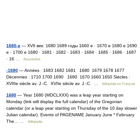
1680-е
— XVII век: 1680 1689 годы 1660 е · 1670 е 1680 е 1690
е · 1700 е 1680 · 1681 · 1682 · 1683 · 1684 · 1685 · 1686 · 1687
· 16 …
Википедия
-1680
— Années : 1683 1682 1681 1680 1679 1678 1677
Décennies : 1710 1700 1690 1680 1670 1660 1650 Siècles :
XVIIIe siècle av. J.‑C. XVIIe siècle av. J.‑C. …
Wikipédia en Français
1680
— Year 1680 (MDCLXXX) was a leap year starting on
Monday (link will display the full calendar) of the Gregorian
calendar (or a leap year starting on Thursday of the 10 day slower
Julian calendar). Events of PAGENAME January June * February
The… …
Wikipedia