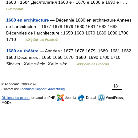
1683 · 1684 Десятилетия 1660 е · 1670 е 1680 е 1690 е · …
Википедия
1680 en architecture
— Décennie 1680 en architecture Années
de l architecture : 1677 1678 1679 1680 1681 1682 1683
Décennies de l architecture : 1650 1660 1670 1680 1690 1700
1710 …
Wikipédia en Français
1680 au théâtre
— Années : 1677 1678 1679 1680 1681 1682
1683 Décennies : 1650 1660 1670 1680 1690 1700 1710
Siècles : XVIe siècle XVIIe sièc …
Wikipédia en Français
© Academic, 2000-2026
18+
Contact us:
Technical Support
,
Advertising
Dictionaries export
, created on PHP,
Joomla,
Drupal,
WordPress,
MODx.