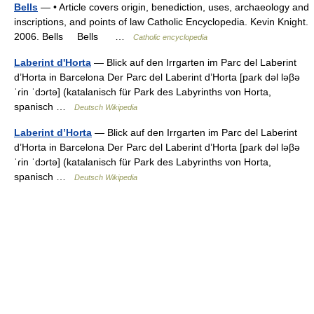
Bells
— • Article covers origin, benediction, uses, archaeology and
inscriptions, and points of law Catholic Encyclopedia. Kevin Knight.
2006. Bells Bells …
Catholic encyclopedia
Laberint d'Horta
— Blick auf den Irrgarten im Parc del Laberint
d’Horta in Barcelona Der Parc del Laberint d’Horta [paɾk dəl ləβə
ˈɾin ˈdɔɾtə] (katalanisch für Park des Labyrinths von Horta,
spanisch …
Deutsch Wikipedia
Laberint d’Horta
— Blick auf den Irrgarten im Parc del Laberint
d’Horta in Barcelona Der Parc del Laberint d’Horta [paɾk dəl ləβə
ˈɾin ˈdɔɾtə] (katalanisch für Park des Labyrinths von Horta,
spanisch …
Deutsch Wikipedia