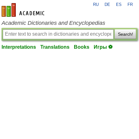
RU
DE
ES
FR
en-academic.com
Academic Dictionaries and Encyclopedias
Search!
Interpretations
Translations
Books
Игры ⚽