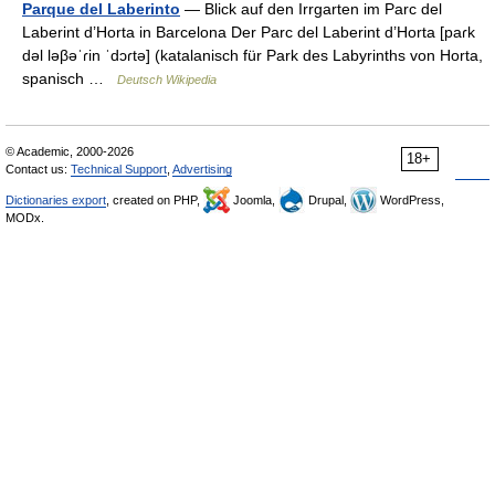
Parque del Laberinto
— Blick auf den Irrgarten im Parc del
Laberint d’Horta in Barcelona Der Parc del Laberint d’Horta [paɾk
dəl ləβəˈɾin ˈdɔɾtə] (katalanisch für Park des Labyrinths von Horta,
spanisch …
Deutsch Wikipedia
© Academic, 2000-2026
18+
Contact us:
Technical Support
,
Advertising
Dictionaries export
, created on PHP,
Joomla,
Drupal,
WordPress,
MODx.