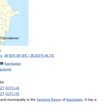
Odurakeran
s:
es
:
38
°
56
′
N
48
°
18
′
E
/
38
.
933
°
N
48
.
3
°
E
Azerbaijan
ardymli
54
ZT
(
UTC
+
4
)
ZT
(
UTC
+
5
)
and
municipality
in
the
Yardymli
Rayon
of
Azerbaijan
.
It
has
a