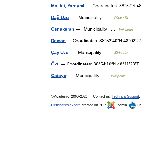
Məlikli, Yardymli
— Coordinates: 38°57′N 48
Dağ Üzü
— Municipality …
Wikipedia
Osnakəran
— Municipality …
Wikipedia
Deman
— Coordinates: 38°52′40″N 48°02′2
Çay Üzü
— Municipality …
Wikipedia
Ökü
— Coordinates: 38°54′10″N 48°11′23″E
Ostayır
— Municipality …
Wikipedia
© Academic, 2000-2026
Contact us:
Technical Support
,
Dictionaries export
, created on PHP,
Joomla,
Dr