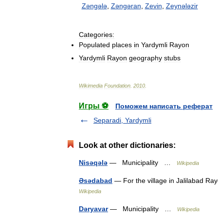
Zəngələ
,
Zəngəran
,
Zevin
,
Zeynələzir
Categories:
Populated
places
in
Yardymli
Rayon
Yardymli
Rayon
geography
stubs
Wikimedia
Foundation
.
2010
.
Игры ⚽
Поможем написать реферат
Separadi, Yardymli
Look at other dictionaries:
Nisəqələ
— Municipality …
Wikipedia
Əsədabad
— For the village in Jalilabad 
Wikipedia
Dəryavar
— Municipality …
Wikipedia