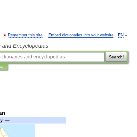
Remember this site
Embed dictionaries into your website
EN
s and Encyclopedias
Search!
ns
an
ty
—