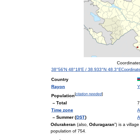
Coordinate
38
°
56
′
N
48
°
18
′
E
/
38
.
933
°
N
48
.
3
°
E
Coordinat
Country
Rayon
Y
[
citation
needed
]
Population
–
Total
7
Time
zone
A
–
Summer
(
DST
)
A
Odurakeran
(
also
,
Oduragaran
’
)
is
a
village
population
of
754
.