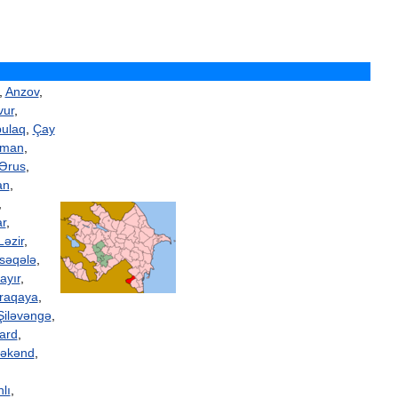
,
Anzov
,
vur
,
ulaq
,
Çay
man
,
Ərus
,
an
,
,
r
,
Ləzir
,
səqələ
,
ayır
,
raqaya
,
Şiləvəngə
,
ard
,
ləkənd
,
lı
,