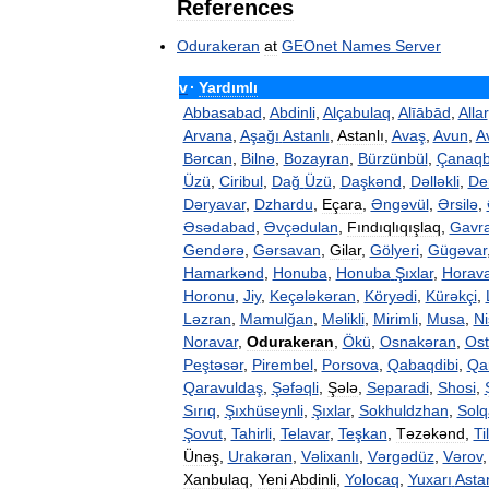
References
Odurakeran
at
GEOnet
Names
Server
v
·
Yardımlı
Abbasabad
,
Abdinli
,
Alçabulaq
,
Alīābād
,
Allar
Arvana
,
Aşağı
Astanlı
,
Astanlı
,
Avaş
,
Avun
,
A
Bərcan
,
Bilnə
,
Bozayran
,
Bürzünbül
,
Çanaqb
Üzü
,
Ciribul
,
Dağ
Üzü
,
Daşkənd
,
Dəlləkli
,
De
Dəryavar
,
Dzhardu
,
Eçara
,
Əngəvül
,
Ərsilə
,
Əsədabad
,
Əvçədulan
,
Fındıqlıqışlaq
,
Gavr
Gendərə
,
Gərsavan
,
Gilar
,
Gölyeri
,
Gügəvar
Hamarkənd
,
Honuba
,
Honuba
Şıxlar
,
Horava
Horonu
,
Jiy
,
Keçələkəran
,
Köryədi
,
Kürəkçi
,
Ləzran
,
Mamulğan
,
Məlikli
,
Mirimli
,
Musa
,
Ni
Noravar
,
Odurakeran
,
Ökü
,
Osnakəran
,
Ost
Peştəsər
,
Pirembel
,
Porsova
,
Qabaqdibi
,
Qa
Qaravuldaş
,
Şəfəqli
,
Şələ
,
Separadi
,
Shosi
,
Sırıq
,
Şıxhüseynli
,
Şıxlar
,
Sokhuldzhan
,
Solq
Şovut
,
Tahirli
,
Telavar
,
Teşkan
,
Təzəkənd
,
Ti
Ünəş
,
Urakəran
,
Vəlixanlı
,
Vərgədüz
,
Vərov
,
Xanbulaq
,
Yeni
Abdinli
,
Yolocaq
,
Yuxarı
Astan