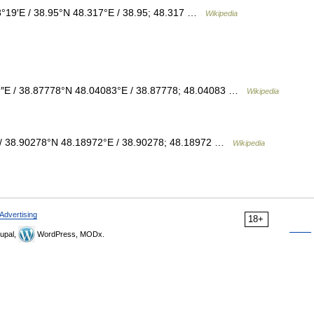
°19′E / 38.95°N 48.317°E / 38.95; 48.317 …
Wikipedia
7″E / 38.87778°N 48.04083°E / 38.87778; 48.04083 …
Wikipedia
 / 38.90278°N 48.18972°E / 38.90278; 48.18972 …
Wikipedia
Advertising
18+
upal,
WordPress, MODx.