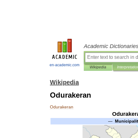
Academic Dictionarie
en-academic.com
Wikipedia
Interpretatio
Wikipedia
Odurakeran
Odurakeran
Oduraker
—
Municipali