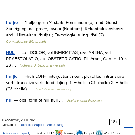
hulþō
— *hulþō germ.?, stark. Femininum (ō): nhd. Gunst,
Zuneigung; ne. grace, favour (Neutrum); Rekontruktionsbasis:
ahd.; Hinweis: s. *hulþa ; Etymologie: s. ing. *k̑el (2) …
Germanisches Wörterbuch
HUL
— Lat. DOLOR, vel INFIRMITAS, sive ARENA, vel
PRAESTOLATIO, aut OBSTETRICATIO. Fil. Aram, Gen. c. 10. v.
23 …
Hofmann J. Lexicon universale
hul|lo
— «huh LOH», interjection, noun, plural los, intransitive
verb, transitive verb. loed, lo|ing. 1. = hollo. (Cf. ↑hollo) 2. = hello.
(Cf. ↑hello) …
Useful english dictionary
hul
— obs. form of hill, hull …
Useful english dictionary
© Academic, 2000-2026
18+
Contact us:
Technical Support
,
Advertising
Dictionaries export
, created on PHP,
Joomla,
Drupal,
WordPress,