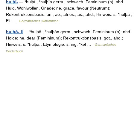
hulþī-
— *hulþī , *hulþīn germ., schwach. Femininum (n): nhd.
Huld, Wohlwollen, Gnade; ne. grace, favour (Neutrum);
Rekontruktionsbasis: an., ae., afries., as., ahd.; Hinweis: s. *hulþa ;
Et …
Germanisches Wörterbuch
hulþō- Ⅱ
— *hulþō , *hulþōn germ., schwach. Femininum (n): nhd.
Holde; ne. dear (Femininum); Rekontruktionsbasis: got., ahd.;
Hinweis: s. *hulþa ; Etymologie: s. ing. *k̑el …
Germanisches
Wörterbuch