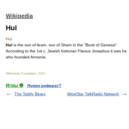
Wikipedia
Hul
Hul
Hul
is the son of
Aram, son of Shem
in the "
Book of Genesis
".
According to the 1st c. Jewish historian
Flavius Josephus
it was he
who founded
Armenia
.
Wikimedia Foundation
.
2010
.
Игры ⚽
Нужен реферат?
The Teddy Bears
WestStar TalkRadio Network