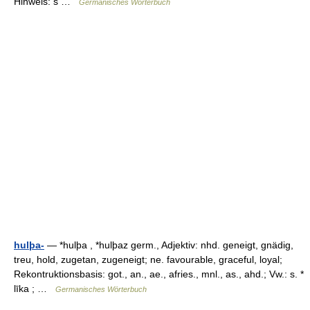
Hinweis: s …
Germanisches Wörterbuch
hulþa-
— *hulþa , *hulþaz germ., Adjektiv: nhd. geneigt, gnädig,
treu, hold, zugetan, zugeneigt; ne. favourable, graceful, loyal;
Rekontruktionsbasis: got., an., ae., afries., mnl., as., ahd.; Vw.: s. *
līka ; …
Germanisches Wörterbuch