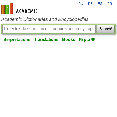
RU
DE
ES
FR
en-academic.com
Academic Dictionaries and Encyclopedias
Search!
Interpretations
Translations
Books
Игры ⚽