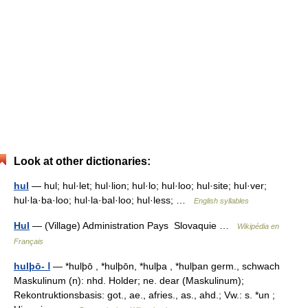
Look at other dictionaries:
hul
— hul; hul·let; hul·lion; hul·lo; hul·loo; hul·site; hul·ver;
hul·la·ba·loo; hul·la·bal·loo; hul·less; …
English syllables
Hul
— (Village) Administration Pays Slovaquie …
Wikipédia en
Français
hulþō- Ⅰ
— *hulþō , *hulþōn, *hulþa , *hulþan germ., schwach
Maskulinum (n): nhd. Holder; ne. dear (Maskulinum);
Rekontruktionsbasis: got., ae., afries., as., ahd.; Vw.: s. *un ;