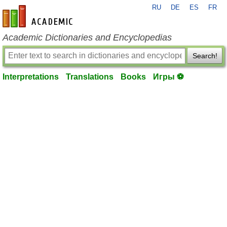
RU
DE
ES
FR
en-academic.com
Academic Dictionaries and Encyclopedias
Search!
Interpretations
Translations
Books
Игры ⚽