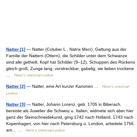
Natter [1]
— Natter (Coluber L., Natrix Merr), Gattung aus der
Familie der Nattern (Ottern), die Schilder unter dem Schwanze
sind alle getheilt, Kopf hat Schilder (9–12), Schuppen des Rückens
gleich groß; Zunge lang, vorstreckbar, gabelig; sie lieben trockene
…
Pierer's Universal-Lexikon
Natter [2]
— Natter, eine Art kurzer Kanonen …
Pierer's Universal-
Lexikon
Natter [3]
— Natter, Johann Lorenz, geb. 1705 in Biberach,
bereiste als Juwelier die Schweiz u. Italien, widmete sich aber hier
ganz der Steinschneidekunst, ging 1742 nach Holland, 1743 nach
Kopenhagen, von hier nach Petersburg u. London, arbeitete 1756
am… …
Pierer's Universal-Lexikon