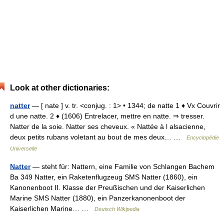
Look at other dictionaries:
natter
— [ nate ] v. tr. <conjug. : 1> • 1344; de natte 1 ♦ Vx Couvrir
d une natte. 2 ♦ (1606) Entrelacer, mettre en natte. ⇒ tresser.
Natter de la soie. Natter ses cheveux. « Nattée à l alsacienne,
deux petits rubans voletant au bout de mes deux… …
Encyclopédie
Universelle
Natter
— steht für: Nattern, eine Familie von Schlangen Bachem
Ba 349 Natter, ein Raketenflugzeug SMS Natter (1860), ein
Kanonenboot II. Klasse der Preußischen und der Kaiserlichen
Marine SMS Natter (1880), ein Panzerkanonenboot der
Kaiserlichen Marine… …
Deutsch Wikipedia