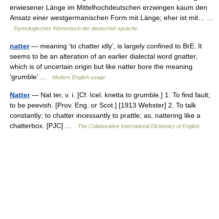
erwiesener Länge im Mittelhochdeutschen erzwingen kaum den
Ansatz einer westgermanischen Form mit Länge; eher ist mit… …
Etymologisches Wörterbuch der deutschen sprache
natter
— meaning ‘to chatter idly’, is largely confined to BrE. It
seems to be an alteration of an earlier dialectal word gnatter,
which is of uncertain origin but like natter bore the meaning
‘grumble’ …
Modern English usage
Natter
— Nat ter, v. i. [Cf. Icel. knetta to grumble.] 1. To find fault;
to be peevish. [Prov. Eng. or Scot.] [1913 Webster] 2. To talk
constantly; to chatter incessantly to prattle; as, nattering like a
chatterbox. [PJC] …
The Collaborative International Dictionary of English