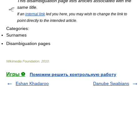
This disambiguation page lists articles associated with the
same title.
If an
internal link
led you here, you may wish to change the link to
point directly to the intended article.
Categories:
Surnames
Disambiguation pages
Wikimedia Foundation
.
2010
.
Игры ⚽
Поможем решить контрольную работу
Eshan Khadaroo
Danube Swabians