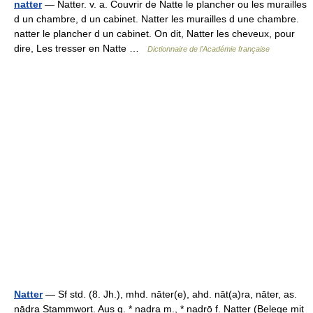
natter
— Natter. v. a. Couvrir de Natte le plancher ou les murailles
d un chambre, d un cabinet. Natter les murailles d une chambre.
natter le plancher d un cabinet. On dit, Natter les cheveux, pour
dire, Les tresser en Natte …
Dictionnaire de l'Académie française
Natter
— Sf std. (8. Jh.), mhd. nāter(e), ahd. nāt(a)ra, nāter, as.
nādra Stammwort. Aus g. * nadra m., * nadrō f. Natter (Belege mit