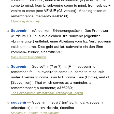
souvenir, from O.Fr., noun use of souvenir (v.) to remember,
come to mind, from L. subvenire come to mind, from sub up +
venire to come (see VENUE (Cf. venue)). Meaning token of
remembrance, memento is&#8230; …
Etymology dictionary
Souvenir
— »Andenken, Erinnerungsstück«: Das Fremdwort
4
wurde im 19. Jh. aus gleichbed. frz. souvenir (eigentlich
»Erinnerung«) entlehnt, einer Ableitung vom frz. Verb souvenir
»sich erinnern«. Dies geht auf lat. subvenire »in den Sinn
kommen« zurück, einer&#8230; …
Das Herkunftswörterbuch
Souvenir
— Sou ve*nir (? or ?), n. [F., fr. souvenir to
5
remember, fr. L. subvenire to come up, come to mind; sub
under + venire to come, akin to E. come. See {Come}, and cf.
{Subvention}.] That which serves as a reminder; a
remembrancer; a memento; a&#8230; …
The Collaborative International Dictionary of English
souvenir
— /suveˈnir, fr. suv(J)&ni/ [vc. fr., dal v. souvenir
6
«ricordare»] s. m. inv. ricordo, ricordino …
Sinonimi e Contrari. Terza edizione