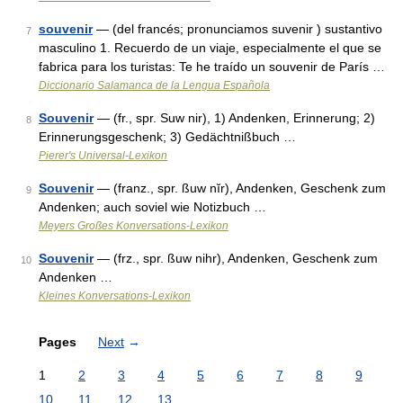
souvenir
— (del francés; pronunciamos suvenir ) sustantivo
7
masculino 1. Recuerdo de un viaje, especialmente el que se
fabrica para los turistas: Te he traído un souvenir de París …
Diccionario Salamanca de la Lengua Española
Souvenir
— (fr., spr. Suw nir), 1) Andenken, Erinnerung; 2)
8
Erinnerungsgeschenk; 3) Gedächtnißbuch …
Pierer's Universal-Lexikon
Souvenir
— (franz., spr. ßuw nĭr), Andenken, Geschenk zum
9
Andenken; auch soviel wie Notizbuch …
Meyers Großes Konversations-Lexikon
Souvenir
— (frz., spr. ßuw nihr), Andenken, Geschenk zum
10
Andenken …
Kleines Konversations-Lexikon
Pages
Next
→
1
2
3
4
5
6
7
8
9
10
11
12
13