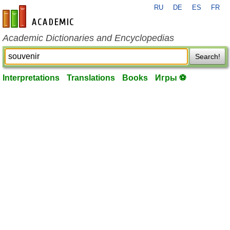
RU
DE
ES
FR
en-academic.com
Academic Dictionaries and Encyclopedias
Search!
Interpretations
Translations
Books
Игры ⚽