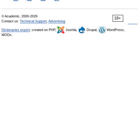
© Academic, 2000-2026
18+
Contact us:
Technical Support
,
Advertising
Dictionaries export
, created on PHP,
Joomla,
Drupal,
WordPress,
MODx.