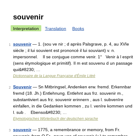
souvenir
Interpretation
Translation
Books
souvenir
— 1. (sou ve nir ; d après Palsgrave, p. 4, au XVIe
1
siècle ; il lui souvient est prononcé il lui souviant) v. n.
impersonnel. Il se conjugue comme venir. 1° Venir à l esprit
(sens étymologique et primitif). Il m est souvenu d un passage
qui&#8230; …
Dictionnaire de la Langue Française d'Émile Littré
Souvenir
— Sn Mitbringsel, Andenken erw. fremd. Erkennbar
2
fremd (18. Jh.) Entlehnung. Entlehnt aus frz. souvenir m.,
substantiviert aus frz. souvenir erinnern , aus l. subvenīre
einfallen, in die Gedanken kommen , zu l. venīre kommen und
l. sub . Ebenso&#8230; …
Etymologisches Wörterbuch der deutschen sprache
souvenir
— 1775, a remembrance or memory, from Fr.
3