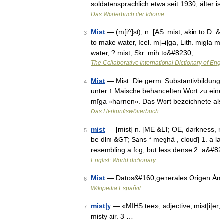
soldatensprachlich etwa seit 1930; älter 
Das Wörterbuch der Idiome
Mist
— (m[i^]st), n. [AS. mist; akin to D. 
3
to make water, Icel. m[=i]ga, Lith. migla 
water, ? mist, Skr. mih to&#8230; …
The Collaborative International Dictionary of Eng
Mist
— Mist: Die germ. Substantivbildung 
4
unter ↑ Maische behandelten Wort zu ein
mīga »harnen«. Das Wort bezeichnete a
Das Herkunftswörterbuch
mist
— [mist] n. [ME &LT; OE, darkness, mi
5
be dim &GT; Sans * mēghá , cloud] 1. a la
resembling a fog, but less dense 2. a&#
English World dictionary
Mist
— Datos&#160;generales Origen Áms
6
Wikipedia Español
mist|y
— «MIHS tee», adjective, mist|i|er, mi
7
misty air. 3 …