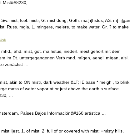
ist Mist&#8230; …
& Sw. mist, Icel. mistr, G. mist dung, Goth. ma[ i]hstus, AS. m[=i]gan
mist, Russ. mgla, L. mingere, meiere, to make water, Gr. ? to make
lish
mhd., ahd. mist, got. maíhstus, niederl. mest gehört mit dem
em im Dt. untergegangenen Verb mnd. mīgen, aengl. mīgan, aisl.
lso zunächst …
st, akin to ON mistr, dark weather &LT; IE base * meigh , to blink,
rge mass of water vapor at or just above the earth s surface
8230; …
terdam, Países Bajos Información&#160;artística …
st|i|est. 1. of mist. 2. full of or covered with mist: »misty hills,