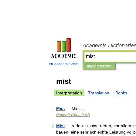
Academic Dictionarie
en-academic.com
Interpretations
mist
Interpretation
Translation
Books
Mist
— Mist …
1
Deutsch Wörterbuch
Mist
— reden: Unsinn reden; vor allem i
2
bauen: eine sehr schlechte Leistung voll