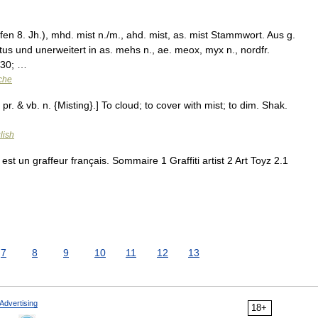
en 8. Jh.), mhd. mist n./m., ahd. mist, as. mist Stammwort. Aus g.
stus und unerweitert in as. mehs n., ae. meox, myx n., nordfr.
230; …
che
. pr. & vb. n. {Misting}.] To cloud; to cover with mist; to dim. Shak.
lish
st un graffeur français. Sommaire 1 Graffiti artist 2 Art Toyz 2.1
7
8
9
10
11
12
13
Advertising
18+