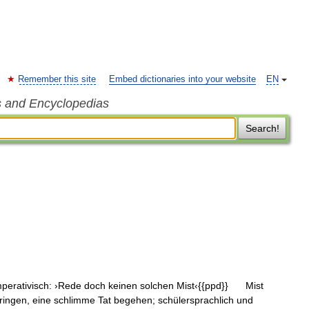
Remember this site
Embed dictionaries into your website
EN
s and Encyclopedias
Search!
mperativisch: ›Rede doch keinen solchen Mist‹{{ppd}} Mist
bringen, eine schlimme Tat begehen; schülersprachlich und