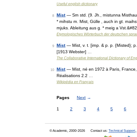
Useful english dictionary
Mist
— Sm std. (9. Jh., mistunna Misthauf
8
* mihstu m. Mist, Gülle , auch in gt. maih
mjuks. Ableitung aus g. * meig a Vst.&#8
Etymologisches Wörterbuch der deutschen spra
Mist
— Mist, v. t. [imp. & p. p. {Misted}; p
9
[1913 Webster] …
The Collaborative International Dictionary of Eng
Mist
— Mist, né en 1972 à Paris, France, e
10
Réalisations 2.2 …
Wikipédia en Français
Pages
Next
→
1
2
3
4
5
6
© Academic, 2000-2026
Contact us:
Technical Support
,