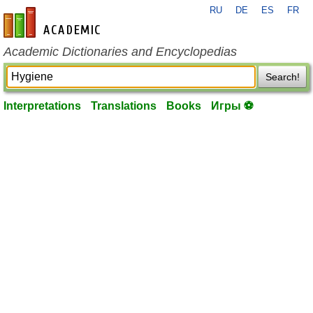
RU
DE
ES
FR
en-academic.com
Academic Dictionaries and Encyclopedias
Search!
Interpretations
Translations
Books
Игры ⚽