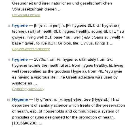
Gesundheit und ihrer natürlichen und gesellschaftlichen
Voraussetzungen dienen …
Universal-Lexikon
hygiene
— [hī′jēn΄, hī jēn′] n. [Fr hygiène &LT; Gr hygieinē (
8
technē), (art) of health &LT; hygiēs, healthy, sound &LT; IE * su
gwiyēs, living well &LT; base * su , well ( &GT; Sans su , well) +
base * gwei , to live &GT; Gr bios, life, L vivus, living] 1 …
English World dictionary
hygiene
— 1670s, from Fr. hygiène, ultimately from Gk.
9
hygieine techne the healthful art, from hygies healthy, lit. living
well (personified as the goddess Hygieia), from PIE *eyu gwie
es having a vigorous life. The Greek adjective was used by
Aristotle as …
Etymology dictionary
Hygiene
— Hy gi*ene, n. [F. hygi[ e]ne. See {Hygeia}.] That
10
department of sanitary science which treats of the preservation
of health, esp. of households and communities; a system of
principles or rules designated for the promotion of health.
[1913&#8230; …