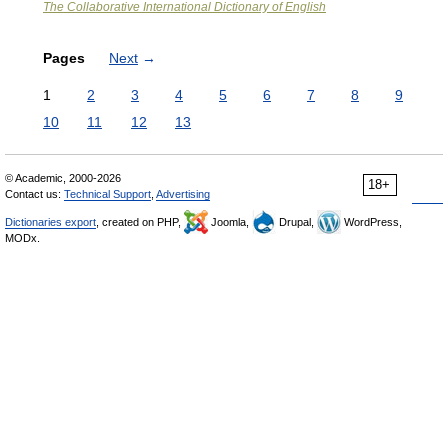
The Collaborative International Dictionary of English
Pages
Next
→
1
2
3
4
5
6
7
8
9
10
11
12
13
© Academic, 2000-2026
18+
Contact us:
Technical Support
,
Advertising
Dictionaries export
, created on PHP,
Joomla,
Drupal,
WordPress,
MODx.