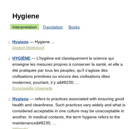
Hygiene
Interpretation
Translation
Books
Hygiene
— Hygiene …
1
Deutsch Wörterbuch
HYGIÈNE
— L’hygiène est classiquement la science qui
2
enseigne les mesures propres à conserver la santé, et elle a
été pratiquée par tous les peuples, qu’il s’agisse des
civilisations primitives ou encore des civilisations dites
modernes; pourtant, il y a&#8230; …
Encyclopédie Universelle
Hygiene
— refers to practices associated with ensuring good
3
health and cleanliness. Such practices vary widely and what is
considered acceptable in one culture may be unacceptable in
another. In medical contexts, the term hygiene refers to the
maintenance&#8230; …