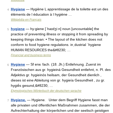
Wikipedia
Hygiene
— Hygiène L apprentissage de la toilette est un des
4
éléments de l éducation à l hygiène …
Wikipédia en Français
hygiene
— hy‧giene [ˈhaɪdʒiːn] noun [uncountable] the
5
practice of preventing illness or stopping it from spreading by
keeping things clean: • The layout of the kitchen does not
conform to food hygiene regulations. inˌdustrial ˈhygiene
HUMAN RESOURCES the&#8230; …
Financial and business terms
Hygiene
— Sf erw. fach. (18. Jh.) Entlehnung. Zuerst im
6
Französischen aus gr. hygieiná Gesundheit entlehnt, n. Pl. des
Adjektivs gr. hygieinós heilsam, der Gesundheit dienlich ,
dieses ist eine Ableitung von gr. hygieía Gesundheit , zu gr.
hygiḗs gesund,&#8230; …
Etymologisches Wörterbuch der deutschen sprache
Hygiene.
— Hygiene. Unter dem Begriff Hygiene fasst man
7
alle privaten und öffentlichen Maßnahmen zusammen, die der
Aufrechterhaltung der körperlichen und der seelisch geistigen