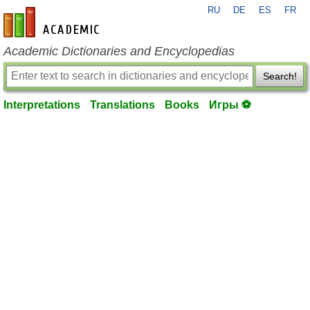
RU
DE
ES
FR
en-academic.com
Academic Dictionaries and Encyclopedias
Search!
Interpretations
Translations
Books
Игры ⚽