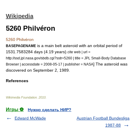
Wikipedia
5260 Philvéron
5260 Philvéron
is a
main belt
asteroid
with an
orbital period
of
BASEPAGENAME
1531.7583284
days
(4.19
years
).
cite web | url =
http://ssd.jpl.nasa.gov/sbdb.cgi?sstr=5260 | title = JPL Small-Body Database
] The asteroid was
Browser | accessdate = 2008-05-17 | publisher =
NASA
discovered on
September 2
,
1989
.
References
Wikimedia Foundation
.
2010
.
Игры ⚽
Нужно сделать НИР?
Edward McWade
Austrian Football Bundesliga
1987-88