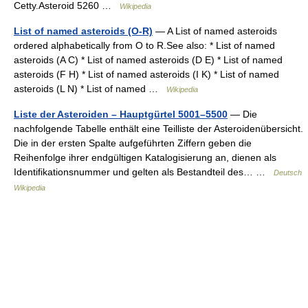
Cetty.Asteroid 5260 …
Wikipedia
List of named asteroids (O-R)
— A List of named asteroids
ordered alphabetically from O to R.See also: * List of named
asteroids (A C) * List of named asteroids (D E) * List of named
asteroids (F H) * List of named asteroids (I K) * List of named
asteroids (L N) * List of named …
Wikipedia
Liste der Asteroiden – Hauptgürtel 5001–5500
— Die
nachfolgende Tabelle enthält eine Teilliste der Asteroidenübersicht.
Die in der ersten Spalte aufgeführten Ziffern geben die
Reihenfolge ihrer endgültigen Katalogisierung an, dienen als
Identifikationsnummer und gelten als Bestandteil des… …
Deutsch
Wikipedia