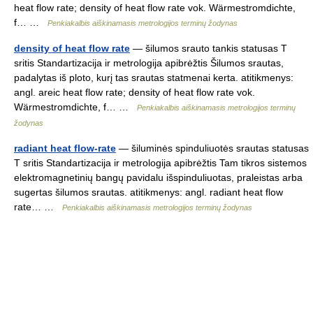
heat flow rate; density of heat flow rate vok. Wärmestromdichte,
f… …
Penkiakalbis aiškinamasis metrologijos terminų žodynas
density of heat flow rate
— šilumos srauto tankis statusas T
sritis Standartizacija ir metrologija apibrėžtis Šilumos srautas,
padalytas iš ploto, kurį tas srautas statmenai kerta. atitikmenys:
angl. areic heat flow rate; density of heat flow rate vok.
Wärmestromdichte, f… …
Penkiakalbis aiškinamasis metrologijos terminų
žodynas
radiant heat flow-rate
— šiluminės spinduliuotės srautas statusas
T sritis Standartizacija ir metrologija apibrėžtis Tam tikros sistemos
elektromagnetinių bangų pavidalu išspinduliuotas, praleistas arba
sugertas šilumos srautas. atitikmenys: angl. radiant heat flow
rate… …
Penkiakalbis aiškinamasis metrologijos terminų žodynas