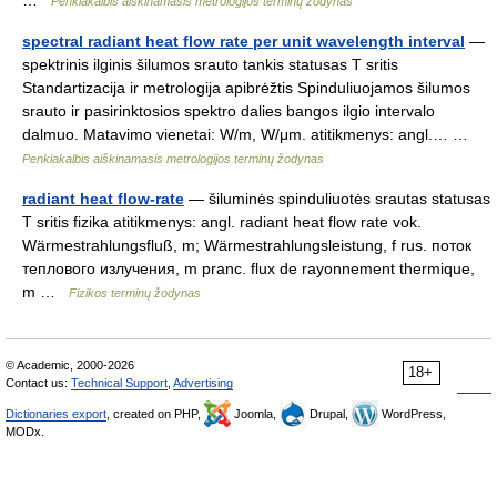
…
Penkiakalbis aiškinamasis metrologijos terminų žodynas
spectral radiant heat flow rate per unit wavelength interval
—
spektrinis ilginis šilumos srauto tankis statusas T sritis
Standartizacija ir metrologija apibrėžtis Spinduliuojamos šilumos
srauto ir pasirinktosios spektro dalies bangos ilgio intervalo
dalmuo. Matavimo vienetai: W/m, W/μm. atitikmenys: angl.… …
Penkiakalbis aiškinamasis metrologijos terminų žodynas
radiant heat flow-rate
— šiluminės spinduliuotės srautas statusas
T sritis fizika atitikmenys: angl. radiant heat flow rate vok.
Wärmestrahlungsfluß, m; Wärmestrahlungsleistung, f rus. поток
теплового излучения, m pranc. flux de rayonnement thermique,
m …
Fizikos terminų žodynas
© Academic, 2000-2026
18+
Contact us:
Technical Support
,
Advertising
Dictionaries export
, created on PHP,
Joomla,
Drupal,
WordPress,
MODx.