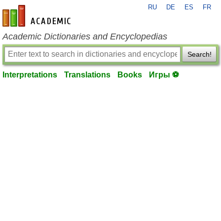
RU
DE
ES
FR
en-academic.com
Academic Dictionaries and Encyclopedias
Search!
Interpretations
Translations
Books
Игры ⚽