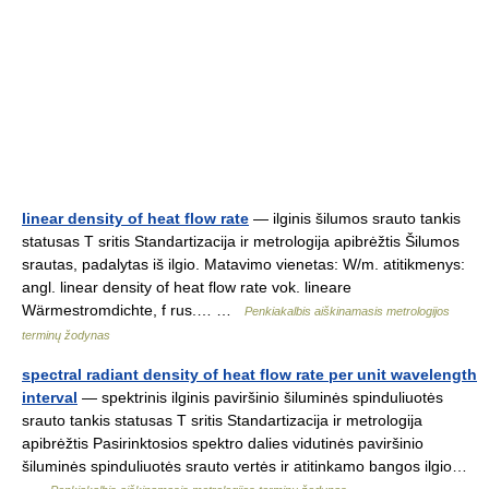
linear density of heat flow rate
— ilginis šilumos srauto tankis
statusas T sritis Standartizacija ir metrologija apibrėžtis Šilumos
srautas, padalytas iš ilgio. Matavimo vienetas: W/m. atitikmenys:
angl. linear density of heat flow rate vok. lineare
Wärmestromdichte, f rus.… …
Penkiakalbis aiškinamasis metrologijos
terminų žodynas
spectral radiant density of heat flow rate per unit wavelength
interval
— spektrinis ilginis paviršinio šiluminės spinduliuotės
srauto tankis statusas T sritis Standartizacija ir metrologija
apibrėžtis Pasirinktosios spektro dalies vidutinės paviršinio
šiluminės spinduliuotės srauto vertės ir atitinkamo bangos ilgio…