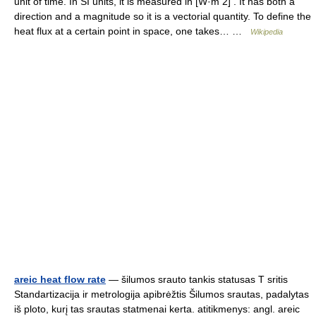
unit of time. In SI units, it is measured in [W·m 2] . It has both a
direction and a magnitude so it is a vectorial quantity. To define the
heat flux at a certain point in space, one takes… …
Wikipedia
areic heat flow rate
— šilumos srauto tankis statusas T sritis
Standartizacija ir metrologija apibrėžtis Šilumos srautas, padalytas
iš ploto, kurį tas srautas statmenai kerta. atitikmenys: angl. areic