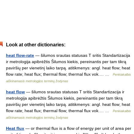
Look at other dictionaries:
heat flow-rate
— šilumos srautas statusas T sritis Standartizacija
ir metrologija apibrėžtis Šilumos kiekis, pereinantis per tam tikrą
paviršių per vienetinį laiko tarpą. atitikmenys: angl. heat flow; heat
flow rate; heat flux; thermal flow; thermal flux vok.… …
Penkiakalbis
aiškinamasis metrologijos terminų žodynas
heat flow
— šilumos srautas statusas T sritis Standartizacija ir
metrologija apibrėžtis Šilumos kiekis, pereinantis per tam tikrą
paviršių per vienetinį laiko tarpą. atitikmenys: angl. heat flow; heat
flow rate; heat flux; thermal flow; thermal flux vok.… …
Penkiakalbis
aiškinamasis metrologijos terminų žodynas
Heat flux
— or thermal flux is a flow of energy per unit of area per