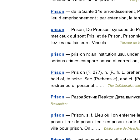
Encycl
Prison
— de la Santé 14e arrondissement, Par
lieu d emprisonnement ; par extension, le 
prison
— Prison, De Prensus, syncopé de Prehe
met ceux qui sont Pris, et de Prison, Prisonn
liez les malfaicteurs, Vincula… …
Thresor de l
prison
— pris·on n: an institution usu. under
serious crimes compare house of correction,
Prison
— Pris on (?; 277), n. [F., fr. L. prehe
hold of, to seize. See {Prehensile}, and cf. {P
restrained of personal… …
The Collaborative Int
Prison
— Разработчик Reaktor Дата выпу
Википедия
prison
— Prison. s. f. Lieu où l on enferme les
prison. tirer de prison. tenir en prison. sorti
ville pour prison. On… …
Dictionnaire de l'Acadé
Prison 59
— est un centre non officiel de dét