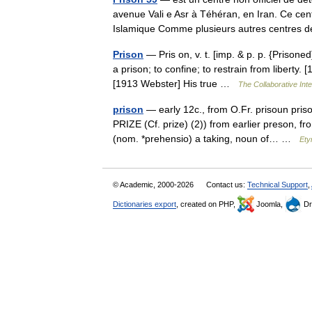
avenue Vali e Asr à Téhéran, en Iran. Ce cen
Islamique Comme plusieurs autres centre
Prison
— Pris on, v. t. [imp. & p. p. {Prisoned}
a prison; to confine; to restrain from liberty.
[1913 Webster] His true …
The Collaborative Inte
prison
— early 12c., from O.Fr. prisoun priso
PRIZE (Cf. prize) (2)) from earlier preson, 
(nom. *prehensio) a taking, noun of… …
Ety
© Academic, 2000-2026
Contact us:
Technical Support
,
Dictionaries export
, created on PHP,
Joomla,
Dr