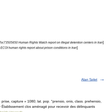
]
Toc73505650
Human
Rights
Watch
report
on
illegal
detention
centers
in
Iran
]
ECOI
human
rights
report
about
prison
conditions
in
Iran
Alan Splet
 « prise, capture » 1080; lat. pop. °prensio, onis, class. prehensio,
 ♦ Établissement clos aménagé pour recevoir des délinquants