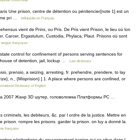
opédie Universelle
is Une prison, centre de détention ou pénitencier[note 1] est un
terme pri …
Wikipédia en Français
nsus vient de Prins, ou Pris. De Pris vient Prison, le lieu où lon
ier, Carcer, Ergastulum, Custodia, Phylaca, Plaut. Prisons où sont
a langue françoyse
 state control for confinement of persons serving sentences for
 house of detention, jail, lockup …
Law dictionary
nsio, prensio, a seizing, arresting, fr. prehendre, prendere, to lay
rize}, n., {Misprision}.] 1. A place where persons are confined, or
ernational Dictionary of English
ска 2007 Жанр 3D шутер, головоломка Платформы PC …
 criminels, les debiteurs, &c. par l ordre de la justice. Mettre en
r de prison. rompre les prisons. garder la prison. on luy a donné la
mie française
ention pénitentiaire du gouvernement iranien qui se situe dans l