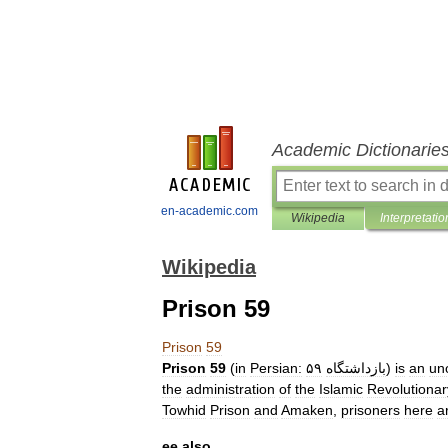
Academic Dictionarie
en-academic.com
Wikipedia
Interpretatio
Wikipedia
Prison 59
Prison
59
Prison
59
(
in
Persian:
۵۹
بازداشتگاه
)
is
an
uno
the
administration
of
the
Islamic
Revolutionar
Towhid
Prison
and
Amaken
,
prisoners
here
a
ee
also