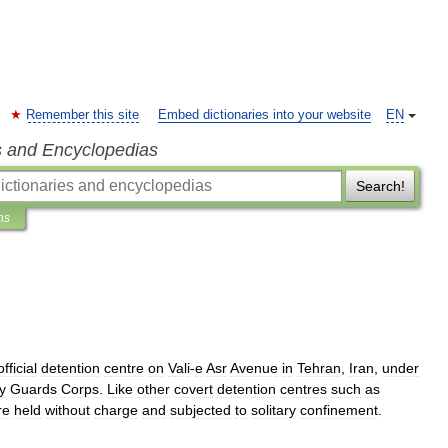
Remember this site
Embed dictionaries into your website
EN
s and Encyclopedias
Search!
ns
fficial
detention
centre
on
Vali
-
e
Asr
Avenue
in
Tehran
,
Iran
,
under
y
Guards
Corps
.
Like
other
covert
detention
centres
such
as
re
held
without
charge
and
subjected
to
solitary
confinement
.