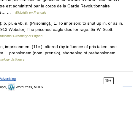
tre est administré par le corps de la Garde Révolutionnaire
s de… …
Wikipédia en Français
; p. pr. & vb. n. {Prisoning}.] 1. To imprison; to shut up in, or as in,
 [1913 Webster] The prisoned eagle dies for rage. Sir W. Scott.
rnational Dictionary of English
n, imprisonment (11c.), altered (by influence of pris taken; see
from L. prensionem (nom. prensio), shortening of prehensionem
mology dictionary
Advertising
18+
upal,
WordPress, MODx.