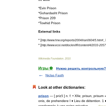
*
Evin
Prison
*
Gohardasht
Prison
*
Prison
209
*
Towhid
Prison
External
links
* [
http:
//
www
.
hrw
.
org
/
reports
/
2004
/
iran0604
/
5
.
htm
#_
* [
http:
//
www
.
ecoi
.
net
/
doc
/
en
/
IR
/
content
/
4
/
2033
-
2057
Wikimedia
Foundation
.
2010
.
Игры ⚽
Нужно решить контрольную?
Niclas Fasth
Look at other dictionaries:
prison
— [ prizɔ̃ ] n. f. • XIIe; prisun, prisum
onis, de prehendere I ♦ Lieu de détention. 1
condamnés à une peine privative… …