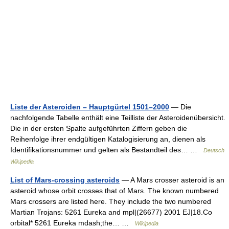
Liste der Asteroiden – Hauptgürtel 1501–2000
— Die
nachfolgende Tabelle enthält eine Teilliste der Asteroidenübersicht.
Die in der ersten Spalte aufgeführten Ziffern geben die
Reihenfolge ihrer endgültigen Katalogisierung an, dienen als
Identifikationsnummer und gelten als Bestandteil des… …
Deutsch
Wikipedia
List of Mars-crossing asteroids
— A Mars crosser asteroid is an
asteroid whose orbit crosses that of Mars. The known numbered
Mars crossers are listed here. They include the two numbered
Martian Trojans: 5261 Eureka and mpl|(26677) 2001 EJ|18.Co
orbital* 5261 Eureka mdash;the… …
Wikipedia