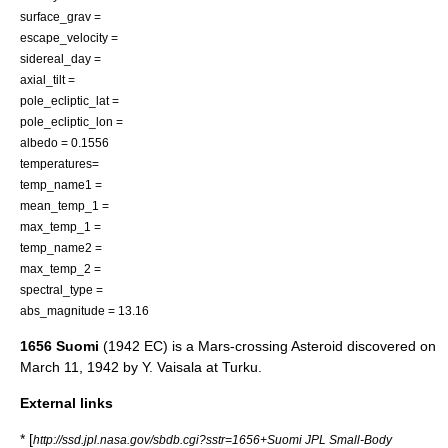
surface_grav =
escape_velocity =
sidereal_day =
axial_tilt =
pole_ecliptic_lat =
pole_ecliptic_lon =
albedo = 0.1556
temperatures=
temp_name1 =
mean_temp_1 =
max_temp_1 =
temp_name2 =
max_temp_2 =
spectral_type =
abs_magnitude = 13.16
1656 Suomi
(1942 EC) is a
Mars-crossing Asteroid
discovered on
March 11
,
1942
by
Y. Vaisala
at
Turku
.
External links
* [
http://ssd.jpl.nasa.gov/sbdb.cgi?sstr=1656+Suomi JPL Small-Body