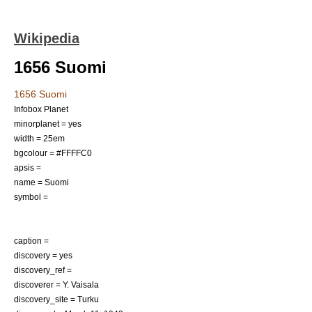
Wikipedia
1656 Suomi
1656 Suomi
Infobox Planet
minorplanet = yes
width = 25em
bgcolour = #FFFFC0
apsis =
name = Suomi
symbol =
caption =
discovery = yes
discovery_ref =
discoverer =
Y. Vaisala
discovery_site =
Turku