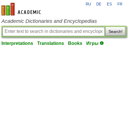
RU
DE
ES
FR
en-academic.com
Academic Dictionaries and Encyclopedias
Search!
Interpretations
Translations
Books
Игры ⚽