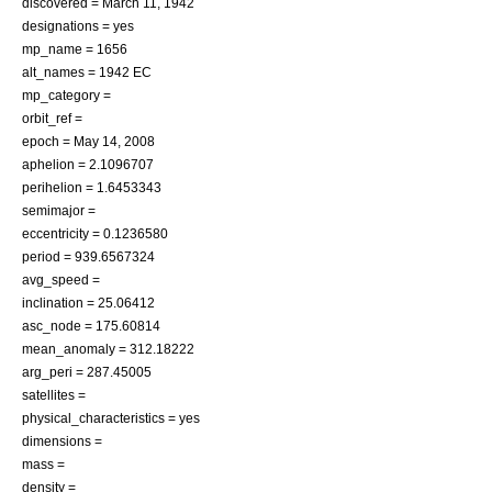
discovered =
March 11
,
1942
designations = yes
mp_name = 1656
alt_names = 1942 EC
mp_category =
orbit_ref =
epoch =
May 14
,
2008
aphelion = 2.1096707
perihelion = 1.6453343
semimajor =
eccentricity = 0.1236580
period = 939.6567324
avg_speed =
inclination = 25.06412
asc_node = 175.60814
mean_anomaly = 312.18222
arg_peri = 287.45005
satellites =
physical_characteristics = yes
dimensions =
mass =
density =