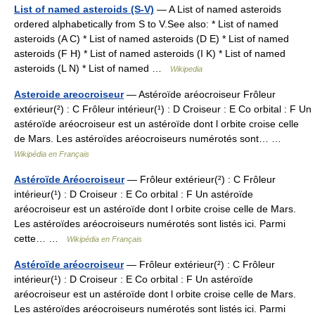
List of named asteroids (S-V)
— A List of named asteroids
ordered alphabetically from S to V.See also: * List of named
asteroids (A C) * List of named asteroids (D E) * List of named
asteroids (F H) * List of named asteroids (I K) * List of named
asteroids (L N) * List of named …
Wikipedia
Asteroide areocroiseur
— Astéroïde aréocroiseur Frôleur
extérieur(²) : C Frôleur intérieur(¹) : D Croiseur : E Co orbital : F Un
astéroïde aréocroiseur est un astéroïde dont l orbite croise celle
de Mars. Les astéroïdes aréocroiseurs numérotés sont… …
Wikipédia en Français
Astéroïde Aréocroiseur
— Frôleur extérieur(²) : C Frôleur
intérieur(¹) : D Croiseur : E Co orbital : F Un astéroïde
aréocroiseur est un astéroïde dont l orbite croise celle de Mars.
Les astéroïdes aréocroiseurs numérotés sont listés ici. Parmi
cette… …
Wikipédia en Français
Astéroïde aréocroiseur
— Frôleur extérieur(²) : C Frôleur
intérieur(¹) : D Croiseur : E Co orbital : F Un astéroïde
aréocroiseur est un astéroïde dont l orbite croise celle de Mars.
Les astéroïdes aréocroiseurs numérotés sont listés ici. Parmi