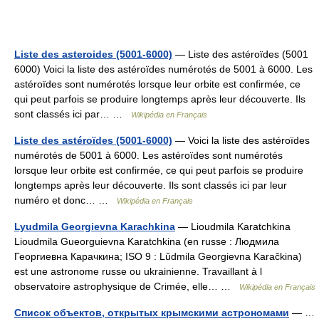
Liste des asteroides (5001-6000)
— Liste des astéroïdes (5001
6000) Voici la liste des astéroïdes numérotés de 5001 à 6000. Les
astéroïdes sont numérotés lorsque leur orbite est confirmée, ce
qui peut parfois se produire longtemps après leur découverte. Ils
sont classés ici par… …
Wikipédia en Français
Liste des astéroïdes (5001-6000)
— Voici la liste des astéroïdes
numérotés de 5001 à 6000. Les astéroïdes sont numérotés
lorsque leur orbite est confirmée, ce qui peut parfois se produire
longtemps après leur découverte. Ils sont classés ici par leur
numéro et donc… …
Wikipédia en Français
Lyudmila Georgievna Karachkina
— Lioudmila Karatchkina
Lioudmila Gueorguievna Karatchkina (en russe : Людмила
Георгиевна Карачкина; ISO 9 : Lûdmila Georgievna Karačkina)
est une astronome russe ou ukrainienne. Travaillant à l
observatoire astrophysique de Crimée, elle… …
Wikipédia en Français
Список объектов, открытых крымскими астрономами
— …