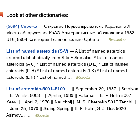
Look at other dictionaries:
(5094) Серёжа
— Открытие Первооткрыватель Карачкина Л.Г.
Место обнаружения КрАО Альтернативные обозначения 1982
UT6; 5904 Категория Главное кольцо Орбита …
Википедия
List of named asteroids (S-V)
— A List of named asteroids
ordered alphabetically from S to V.See also: * List of named
asteroids (A C) * List of named asteroids (D E) * List of named
asteroids (F H) * List of named asteroids (I K) * List of named
asteroids (L N) * List of named …
Wikipedia
List of asteroids/5001–5100
— || September 20, 1987 || Smolyan
|| E. W. Elst 5003 || || April 5, 1989 || Palomar || E. F. Helin 5007
Keay || || April 2, 1976 || Nauchnij || N. S. Chernykh 5017 Tenchi ||
|| June 25, 1979 || Siding Spring || E. F. Helin, S. J. Bus 5020
Asimov… …
Wikipedia