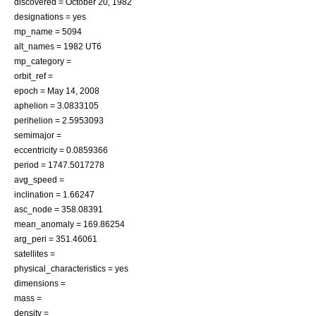
discovered =
October 20
,
1982
designations = yes
mp_name = 5094
alt_names = 1982 UT6
mp_category =
orbit_ref =
epoch =
May 14
,
2008
aphelion = 3.0833105
perihelion = 2.5953093
semimajor =
eccentricity = 0.0859366
period = 1747.5017278
avg_speed =
inclination = 1.66247
asc_node = 358.08391
mean_anomaly = 169.86254
arg_peri = 351.46061
satellites =
physical_characteristics = yes
dimensions =
mass =
density =