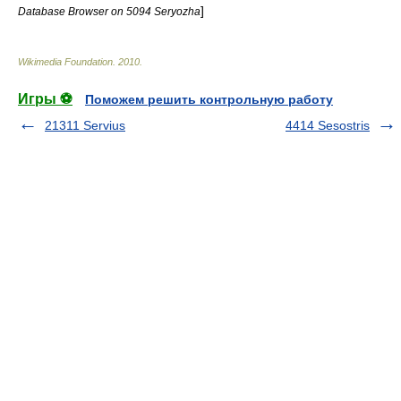
]
Database Browser on 5094 Seryozha
Wikimedia Foundation
.
2010
.
Игры ⚽
Поможем решить контрольную работу
21311 Servius
4414 Sesostris