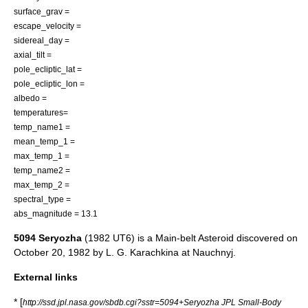
surface_grav =
escape_velocity =
sidereal_day =
axial_tilt =
pole_ecliptic_lat =
pole_ecliptic_lon =
albedo =
temperatures=
temp_name1 =
mean_temp_1 =
max_temp_1 =
temp_name2 =
max_temp_2 =
spectral_type =
abs_magnitude = 13.1
5094 Seryozha
(1982 UT6) is a
Main-belt Asteroid
discovered on
October 20
,
1982
by
L. G. Karachkina
at
Nauchnyj
.
External links
* [
http://ssd.jpl.nasa.gov/sbdb.cgi?sstr=5094+Seryozha JPL Small-Body