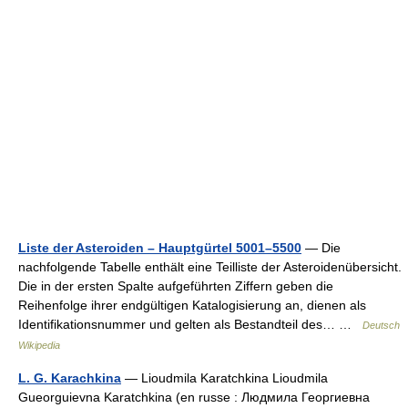
Liste der Asteroiden – Hauptgürtel 5001–5500
— Die
nachfolgende Tabelle enthält eine Teilliste der Asteroidenübersicht.
Die in der ersten Spalte aufgeführten Ziffern geben die
Reihenfolge ihrer endgültigen Katalogisierung an, dienen als
Identifikationsnummer und gelten als Bestandteil des… …
Deutsch
Wikipedia
L. G. Karachkina
— Lioudmila Karatchkina Lioudmila
Gueorguievna Karatchkina (en russe : Людмила Георгиевна