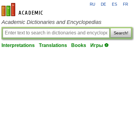
RU
DE
ES
FR
en-academic.com
Academic Dictionaries and Encyclopedias
Search!
Interpretations
Translations
Books
Игры ⚽