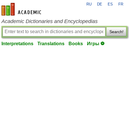
RU
DE
ES
FR
en-academic.com
Academic Dictionaries and Encyclopedias
Search!
Interpretations
Translations
Books
Игры ⚽