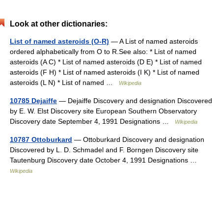
Look at other dictionaries:
List of named asteroids (O-R)
— A List of named asteroids
ordered alphabetically from O to R.See also: * List of named
asteroids (A C) * List of named asteroids (D E) * List of named
asteroids (F H) * List of named asteroids (I K) * List of named
asteroids (L N) * List of named …
Wikipedia
10785 Dejaiffe
— Dejaiffe Discovery and designation Discovered
by E. W. Elst Discovery site European Southern Observatory
Discovery date September 4, 1991 Designations …
Wikipedia
10787 Ottoburkard
— Ottoburkard Discovery and designation
Discovered by L. D. Schmadel and F. Borngen Discovery site
Tautenburg Discovery date October 4, 1991 Designations …
Wikipedia