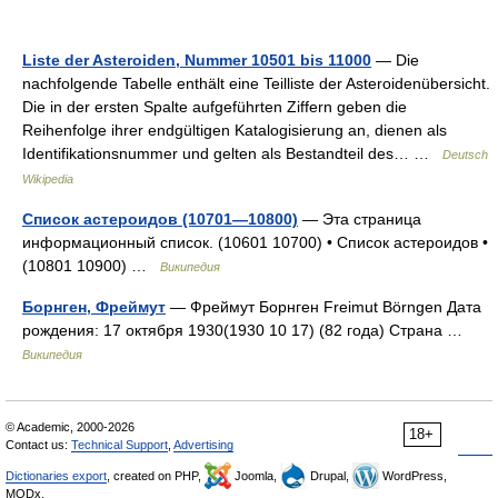
Liste der Asteroiden, Nummer 10501 bis 11000
— Die
nachfolgende Tabelle enthält eine Teilliste der Asteroidenübersicht.
Die in der ersten Spalte aufgeführten Ziffern geben die
Reihenfolge ihrer endgültigen Katalogisierung an, dienen als
Identifikationsnummer und gelten als Bestandteil des… …
Deutsch
Wikipedia
Список астероидов (10701—10800)
— Эта страница
информационный список. (10601 10700) • Список астероидов •
(10801 10900) …
Википедия
Борнген, Фреймут
— Фреймут Борнген Freimut Börngen Дата
рождения: 17 октября 1930(1930 10 17) (82 года) Страна …
Википедия
© Academic, 2000-2026
18+
Contact us:
Technical Support
,
Advertising
Dictionaries export
, created on PHP,
Joomla,
Drupal,
WordPress,
MODx.