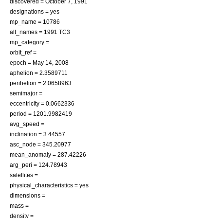
discovered =
October 7
,
1991
designations = yes
mp_name = 10786
alt_names = 1991 TC3
mp_category =
orbit_ref =
epoch =
May 14
,
2008
aphelion = 2.3589711
perihelion = 2.0658963
semimajor =
eccentricity = 0.0662336
period = 1201.9982419
avg_speed =
inclination = 3.44557
asc_node = 345.20977
mean_anomaly = 287.42226
arg_peri = 124.78943
satellites =
physical_characteristics = yes
dimensions =
mass =
density =