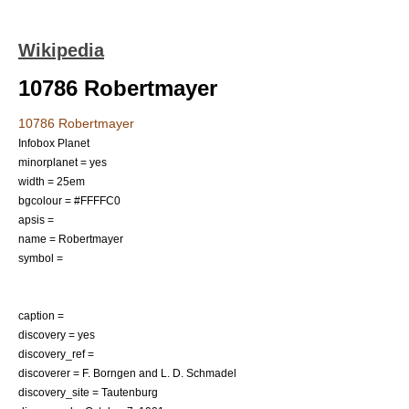
Wikipedia
10786 Robertmayer
10786 Robertmayer
Infobox Planet
minorplanet = yes
width = 25em
bgcolour = #FFFFC0
apsis =
name = Robertmayer
symbol =
caption =
discovery = yes
discovery_ref =
discoverer =
F. Borngen
and
L. D. Schmadel
discovery_site =
Tautenburg