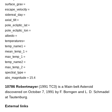
surface_grav =
escape_velocity =
sidereal_day =
axial_tilt =
pole_ecliptic_lat =
pole_ecliptic_lon =
albedo =
temperatures=
temp_name1 =
mean_temp_1 =
max_temp_1 =
temp_name2 =
max_temp_2 =
spectral_type =
abs_magnitude = 15.4
10786 Robertmayer
(1991 TC3) is a
Main-belt Asteroid
discovered on
October 7
,
1991
by
F. Borngen
and
L. D. Schmadel
at
Tautenburg
.
External links