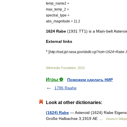
temp
_
name2
=
max
_
temp
_
2
=
spectral
_
type
=
abs
_
magnitude
=
11
.
2
1624
Rabe
(
1931
TT1
)
is
a
Main
-
belt
Asteroi
External
links
* [
http:
//
ssd
.
jpl
.
nasa
.
gov
/
sbdb
.
cgi
?
sstr
=
1624
+
Rabe
Wikimedia
Foundation
.
2010
.
Игры ⚽
Поможем сделать НИР
1786 Raahe
Look at other dictionaries:
(1624) Rabe
— Asteroid (1624) Rabe Eigensch
Große Halbachse 3,1919 AE …
Deutsch Wikip