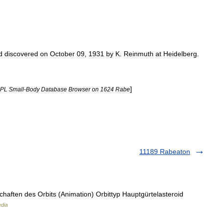
d
discovered
on
October
09
,
1931
by
K
.
Reinmuth
at
Heidelberg
.
]
JPL
Small
-
Body
Database
Browser
on
1624
Rabe
11189 Rabeaton
aften des Orbits (Animation) Orbittyp Hauptgürtelasteroid
edia