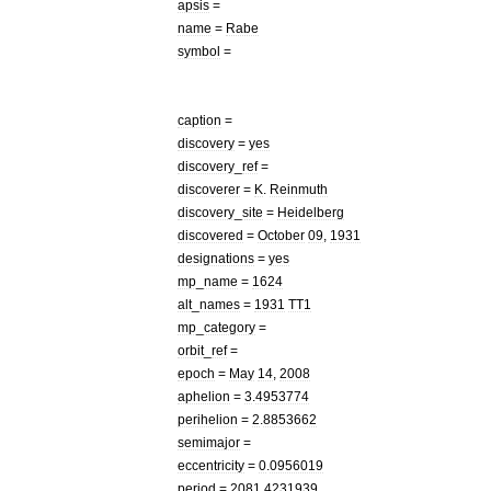
apsis
=
name
=
Rabe
symbol
=
caption
=
discovery
=
yes
discovery
_
ref
=
discoverer
=
K
.
Reinmuth
discovery
_
site
=
Heidelberg
discovered
=
October
09
,
1931
designations
=
yes
mp
_
name
=
1624
alt
_
names
=
1931
TT1
mp
_
category
=
orbit
_
ref
=
epoch
=
May
14
,
2008
aphelion
=
3
.
4953774
perihelion
=
2
.
8853662
semimajor
=
eccentricity
=
0
.
0956019
period
=
2081
.
4231939