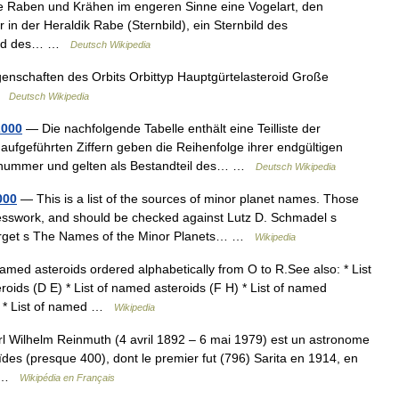
e Raben und Krähen im engeren Sinne eine Vogelart, den
in der Heraldik Rabe (Sternbild), ein Sternbild des
eroid des… …
Deutsch Wikipedia
enschaften des Orbits Orbittyp Hauptgürtelasteroid Große
 …
Deutsch Wikipedia
2000
— Die nachfolgende Tabelle enthält eine Teilliste der
 aufgeführten Ziffern geben die Reihenfolge ihrer endgültigen
ionsnummer und gelten als Bestandteil des… …
Deutsch Wikipedia
000
— This is a list of the sources of minor planet names. Those
esswork, and should be checked against Lutz D. Schmadel s
Herget s The Names of the Minor Planets… …
Wikipedia
amed asteroids ordered alphabetically from O to R.See also: * List
roids (D E) * List of named asteroids (F H) * List of named
 N) * List of named …
Wikipedia
 Wilhelm Reinmuth (4 avril 1892 – 6 mai 1979) est un astronome
des (presque 400), dont le premier fut (796) Sarita en 1914, en
à… …
Wikipédia en Français