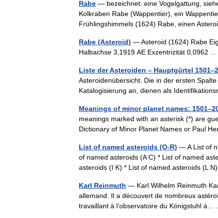
Rabe
— bezeichnet: eine Vogelgattung, sieh
Kolkraben Rabe (Wappentier), ein Wappentier 
Frühlingshimmels (1624) Rabe, einen Ast
Rabe (Asteroid)
— Asteroid (1624) Rabe Eig
Halbachse 3,1919 AE Exzentrizität 0,0962
Liste der Asteroiden – Hauptgürtel 1501–
Asteroidenübersicht. Die in der ersten Spalte
Katalogisierung an, dienen als Identifikat
Meanings of minor planet names: 1501–2
meanings marked with an asterisk (*) are gu
Dictionary of Minor Planet Names or Paul 
List of named asteroids (O-R)
— A List of n
of named asteroids (A C) * List of named aste
asteroids (I K) * List of named asteroids (L
Karl Reinmuth
— Karl Wilhelm Reinmuth Karl
allemand. Il a découvert de nombreux astéroï
travaillant à l’observatoire du Königstuhl 