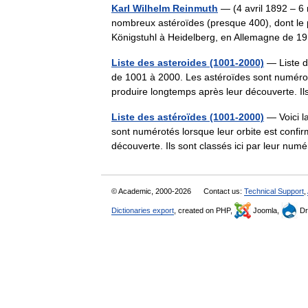
Karl Wilhelm Reinmuth
— (4 avril 1892 – 6 
nombreux astéroïdes (presque 400), dont le pr
Königstuhl à Heidelberg, en Allemagne de
Liste des asteroides (1001-2000)
— Liste d
de 1001 à 2000. Les astéroïdes sont numéroté
produire longtemps après leur découverte. I
Liste des astéroïdes (1001-2000)
— Voici l
sont numérotés lorsque leur orbite est confir
découverte. Ils sont classés ici par leur 
© Academic, 2000-2026
Contact us:
Technical Support
,
Dictionaries export
, created on PHP,
Joomla,
Dr