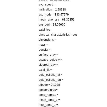
avg
_
speed
=
inclination
=
1
.
98318
asc
_
node
=
133
.
57979
mean
_
anomaly
=
68
.
35351
arg
_
peri
=
14
.
05660
satellites
=
physical
_
characteristics
=
yes
dimensions
=
mass
=
density
=
surface
_
grav
=
escape
_
velocity
=
sidereal
_
day
=
axial
_
tilt
=
pole
_
ecliptic
_
lat
=
pole
_
ecliptic
_
lon
=
albedo
=
0
.
1028
temperatures
=
temp
_
name1
=
mean
_
temp
_
1
=
max
_
temp
_
1
=