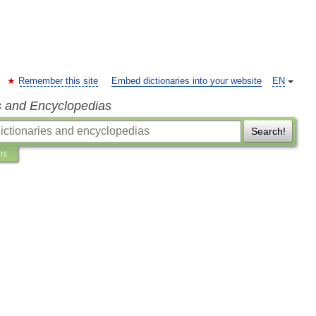
Remember this site
Embed dictionaries into your website
EN
s and Encyclopedias
Search!
ns