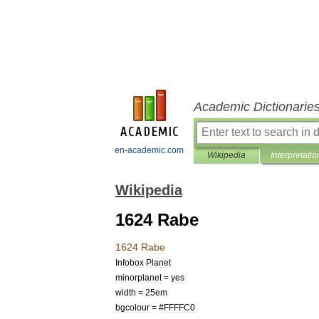
Academic Dictionarie
en-academic.com
Wikipedia
Interpretatio
Wikipedia
1624 Rabe
1624
Rabe
Infobox
Planet
minorplanet
=
yes
width
=
25em
bgcolour
= #
FFFFC0