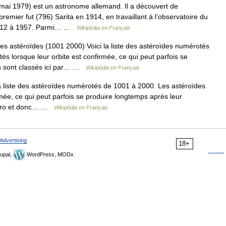
mai 1979) est un astronome allemand. Il a découvert de
emier fut (796) Sarita en 1914, en travaillant à l’observatoire du
 1912 à 1957. Parmi… …
Wikipédia en Français
es astéroïdes (1001 2000) Voici la liste des astéroïdes numérotés
s lorsque leur orbite est confirmée, ce qui peut parfois se
ls sont classés ici par… …
Wikipédia en Français
a liste des astéroïdes numérotés de 1001 à 2000. Les astéroïdes
mée, ce qui peut parfois se produire longtemps après leur
numéro et donc… …
Wikipédia en Français
Advertising
18+
upal,
WordPress, MODx.