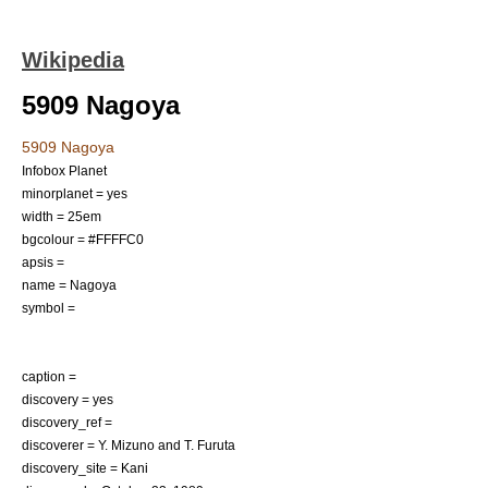
Wikipedia
5909 Nagoya
5909 Nagoya
Infobox Planet
minorplanet = yes
width = 25em
bgcolour = #FFFFC0
apsis =
name = Nagoya
symbol =
caption =
discovery = yes
discovery_ref =
discoverer =
Y. Mizuno
and
T. Furuta
discovery_site =
Kani