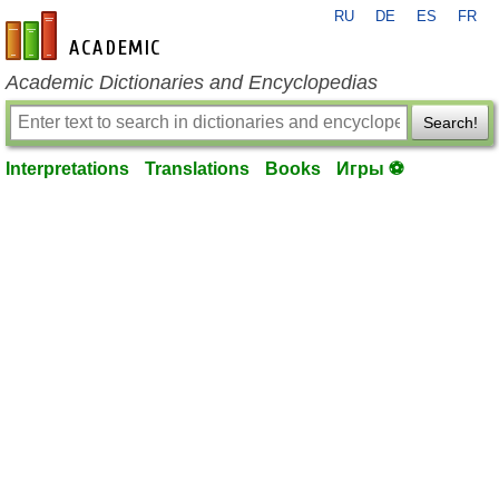
RU
DE
ES
FR
en-academic.com
Academic Dictionaries and Encyclopedias
Search!
Interpretations
Translations
Books
Игры ⚽