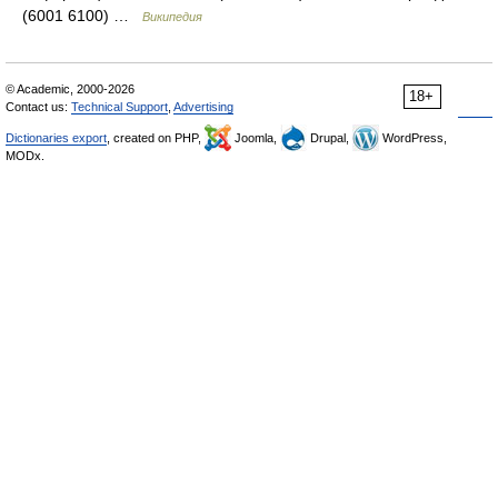
(6001 6100) …
Википедия
© Academic, 2000-2026
18+
Contact us:
Technical Support
,
Advertising
Dictionaries export
, created on PHP,
Joomla,
Drupal,
WordPress,
MODx.