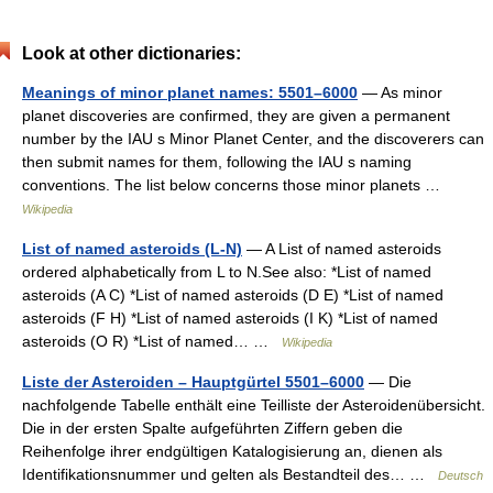
Look at other dictionaries:
Meanings of minor planet names: 5501–6000
— As minor
planet discoveries are confirmed, they are given a permanent
number by the IAU s Minor Planet Center, and the discoverers can
then submit names for them, following the IAU s naming
conventions. The list below concerns those minor planets …
Wikipedia
List of named asteroids (L-N)
— A List of named asteroids
ordered alphabetically from L to N.See also: *List of named
asteroids (A C) *List of named asteroids (D E) *List of named
asteroids (F H) *List of named asteroids (I K) *List of named
asteroids (O R) *List of named… …
Wikipedia
Liste der Asteroiden – Hauptgürtel 5501–6000
— Die
nachfolgende Tabelle enthält eine Teilliste der Asteroidenübersicht.
Die in der ersten Spalte aufgeführten Ziffern geben die
Reihenfolge ihrer endgültigen Katalogisierung an, dienen als
Identifikationsnummer und gelten als Bestandteil des… …
Deutsch