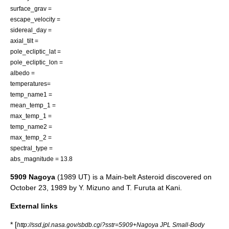
surface_grav =
escape_velocity =
sidereal_day =
axial_tilt =
pole_ecliptic_lat =
pole_ecliptic_lon =
albedo =
temperatures=
temp_name1 =
mean_temp_1 =
max_temp_1 =
temp_name2 =
max_temp_2 =
spectral_type =
abs_magnitude = 13.8
5909 Nagoya
(1989 UT) is a
Main-belt Asteroid
discovered on
October 23
,
1989
by
Y. Mizuno
and
T. Furuta
at
Kani
.
External links
* [
http://ssd.jpl.nasa.gov/sbdb.cgi?sstr=5909+Nagoya JPL Small-Body