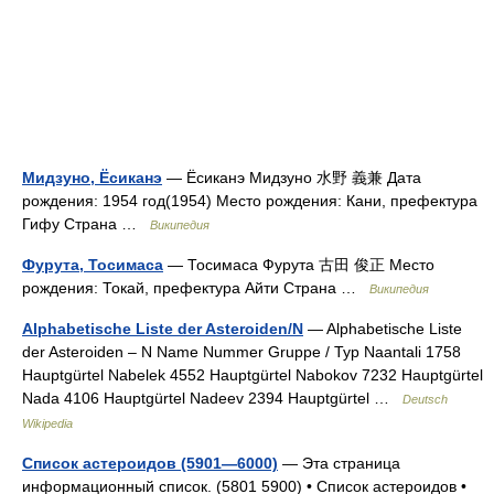
Мидзуно, Ёсиканэ
— Ёсиканэ Мидзуно 水野 義兼 Дата
рождения: 1954 год(1954) Место рождения: Кани, префектура
Гифу Страна …
Википедия
Фурута, Тосимаса
— Тосимаса Фурута 古田 俊正 Место
рождения: Токай, префектура Айти Страна …
Википедия
Alphabetische Liste der Asteroiden/N
— Alphabetische Liste
der Asteroiden – N Name Nummer Gruppe / Typ Naantali 1758
Hauptgürtel Nabelek 4552 Hauptgürtel Nabokov 7232 Hauptgürtel
Nada 4106 Hauptgürtel Nadeev 2394 Hauptgürtel …
Deutsch
Wikipedia
Список астероидов (5901—6000)
— Эта страница
информационный список. (5801 5900) • Список астероидов •