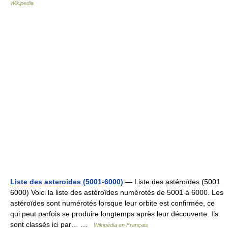
Wikipedia
Liste des asteroides (5001-6000)
— Liste des astéroïdes (5001
6000) Voici la liste des astéroïdes numérotés de 5001 à 6000. Les
astéroïdes sont numérotés lorsque leur orbite est confirmée, ce
qui peut parfois se produire longtemps après leur découverte. Ils
sont classés ici par… …
Wikipédia en Français