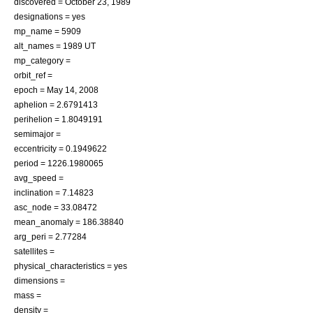
discovered =
October 23
,
1989
designations = yes
mp_name = 5909
alt_names = 1989 UT
mp_category =
orbit_ref =
epoch =
May 14
,
2008
aphelion = 2.6791413
perihelion = 1.8049191
semimajor =
eccentricity = 0.1949622
period = 1226.1980065
avg_speed =
inclination = 7.14823
asc_node = 33.08472
mean_anomaly = 186.38840
arg_peri = 2.77284
satellites =
physical_characteristics = yes
dimensions =
mass =
density =