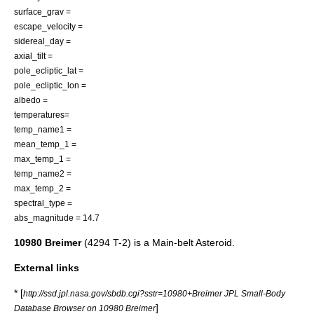
surface_grav =
escape_velocity =
sidereal_day =
axial_tilt =
pole_ecliptic_lat =
pole_ecliptic_lon =
albedo =
temperatures=
temp_name1 =
mean_temp_1 =
max_temp_1 =
temp_name2 =
max_temp_2 =
spectral_type =
abs_magnitude = 14.7
10980 Breimer
(4294 T-2) is a
Main-belt Asteroid
.
External links
* [
http://ssd.jpl.nasa.gov/sbdb.cgi?sstr=10980+Breimer JPL Small-Body
]
Database Browser on 10980 Breimer