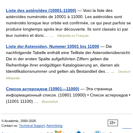
Liste des astéroïdes (10001-11000)
— Voici la liste des
astéroïdes numérotés de 10001 à 11000. Les astéroïdes sont
numérotés lorsque leur orbite est confirmée, ce qui peut parfois se
produire longtemps après leur découverte. Ils sont classés ici par
leur numéro et donc… …
Wikipédia en Français
Liste der Asteroiden, Nummer 10501 bis 11000
— Die
nachfolgende Tabelle enthält eine Teilliste der Asteroidenübersicht.
Die in der ersten Spalte aufgeführten Ziffern geben die
Reihenfolge ihrer endgültigen Katalogisierung an, dienen als
Identifikationsnummer und gelten als Bestandteil des… …
Deutsch
Wikipedia
Список астероидов (10901—11000)
— Эта страница
информационный список. (10801 10900) • Список астероидов •
(11001 11100) …
Википедия
© Academic, 2000-2026
18+
Contact us:
Technical Support
,
Advertising