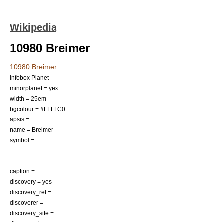
Wikipedia
10980 Breimer
10980 Breimer
Infobox Planet
minorplanet = yes
width = 25em
bgcolour = #FFFFC0
apsis =
name = Breimer
symbol =
caption =
discovery = yes
discovery_ref =
discoverer =
discovery_site =