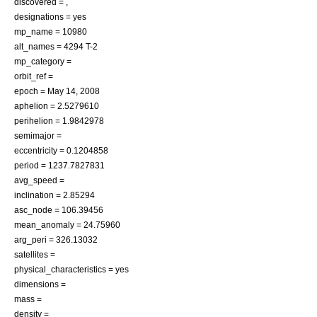
discovered = ,
designations = yes
mp_name = 10980
alt_names = 4294 T-2
mp_category =
orbit_ref =
epoch =
May 14
,
2008
aphelion = 2.5279610
perihelion = 1.9842978
semimajor =
eccentricity = 0.1204858
period = 1237.7827831
avg_speed =
inclination = 2.85294
asc_node = 106.39456
mean_anomaly = 24.75960
arg_peri = 326.13032
satellites =
physical_characteristics = yes
dimensions =
mass =
density =