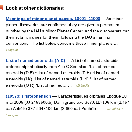
Look at other dictionaries:
Meanings of minor planet names: 10001–11000
— As minor
planet discoveries are confirmed, they are given a permanent
number by the IAU s Minor Planet Center, and the discoverers can
then submit names for them, following the IAU s naming
conventions. The list below concerns those minor planets …
Wikipedia
List of named asteroids (A-C)
— A List of named asteroids
ordered alphabetically from A to C.See also: *List of named
asteroids (D E) *List of named asteroids (F H) *List of named
asteroids (I K) *List of named asteroids (L N) *List of named
asteroids (O R) *List of named… …
Wikipedia
(10979) Fristephenson
— Caractéristiques orbitales Époque 10
mai 2005 (JJ 2453500,5) Demi grand axe 367,611×106 km (2,457
ua) Aphélie 397,864×106 km (2,660 ua) Périhélie …
Wikipédia en
Français