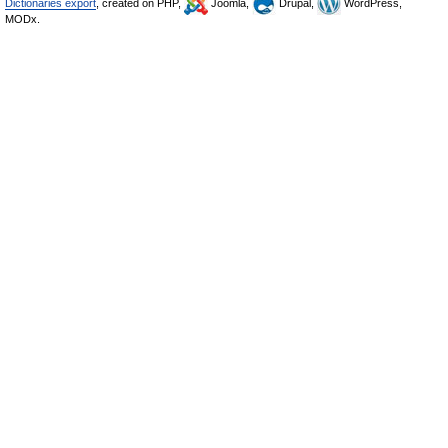
Dictionaries export
, created on PHP,
Joomla,
Drupal,
WordPress,
MODx.