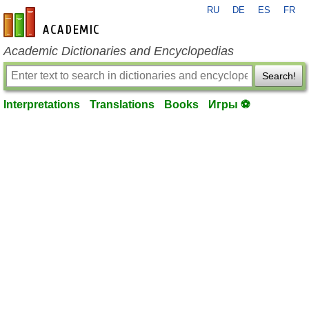
RU
DE
ES
FR
en-academic.com
Academic Dictionaries and Encyclopedias
Search!
Interpretations
Translations
Books
Игры ⚽