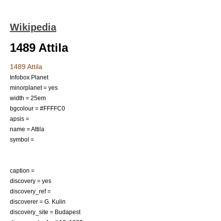
Wikipedia
1489 Attila
1489 Attila
Infobox Planet
minorplanet = yes
width = 25em
bgcolour = #FFFFC0
apsis =
name = Attila
symbol =
caption =
discovery = yes
discovery_ref =
discoverer =
G. Kulin
discovery_site =
Budapest