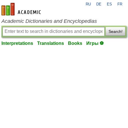
RU
DE
ES
FR
en-academic.com
Academic Dictionaries and Encyclopedias
Search!
Interpretations
Translations
Books
Игры ⚽