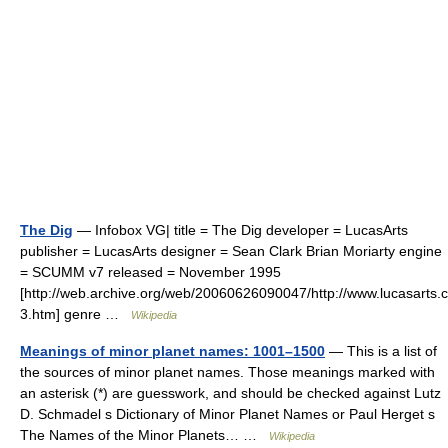
The Dig
— Infobox VG| title = The Dig developer = LucasArts
publisher = LucasArts designer = Sean Clark Brian Moriarty engine
= SCUMM v7 released = November 1995
[http://web.archive.org/web/20060626090047/http://www.lucasarts.c
3.htm] genre …
Wikipedia
Meanings of minor planet names: 1001–1500
— This is a list of
the sources of minor planet names. Those meanings marked with
an asterisk (*) are guesswork, and should be checked against Lutz
D. Schmadel s Dictionary of Minor Planet Names or Paul Herget s
The Names of the Minor Planets… …
Wikipedia