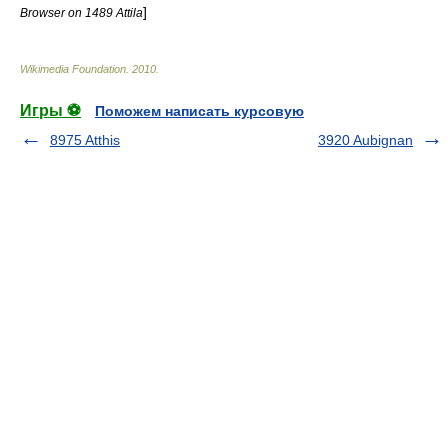
]
Browser on 1489 Attila
Wikimedia Foundation
.
2010
.
Игры ⚽
Поможем написать курсовую
8975 Atthis
3920 Aubignan