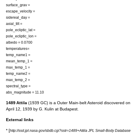
surface_grav =
escape_velocity =
sidereal_day =
axial_tilt =
pole_ecliptic_lat =
pole_ecliptic_lon =
albedo = 0.0700
temperatures=
temp_name1 =
mean_temp_1 =
max_temp_1 =
temp_name2 =
max_temp_2 =
spectral_type =
abs_magnitude = 11.10
1489 Attila
(1939 GC) is a
Outer Main-belt Asteroid
discovered on
April 12
,
1939
by
G. Kulin
at
Budapest
.
External links
* [
http://ssd.jpl.nasa.gov/sbdb.cgi?sstr=1489+Attila JPL Small-Body Database