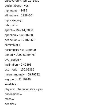
discovered =
April 12
,
1939
designations = yes
mp_name = 1489
alt_names = 1939 GC
mp_category =
orbit_ref =
epoch =
May 14
,
2008
aphelion = 3.6390780
perihelion = 2.7787660
semimajor =
eccentricity = 0.1340500
period = 2099.6029476
avg_speed =
inclination = 2.42398
asc_node = 155.02335
mean_anomaly = 59.79732
arg_peri = 21.10940
satellites =
physical_characteristics = yes
dimensions =
mass =
density =