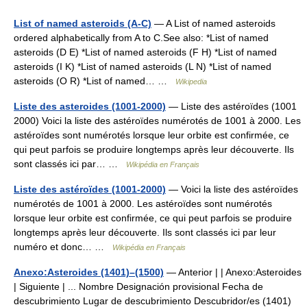
List of named asteroids (A-C)
— A List of named asteroids
ordered alphabetically from A to C.See also: *List of named
asteroids (D E) *List of named asteroids (F H) *List of named
asteroids (I K) *List of named asteroids (L N) *List of named
asteroids (O R) *List of named… …
Wikipedia
Liste des asteroides (1001-2000)
— Liste des astéroïdes (1001
2000) Voici la liste des astéroïdes numérotés de 1001 à 2000. Les
astéroïdes sont numérotés lorsque leur orbite est confirmée, ce
qui peut parfois se produire longtemps après leur découverte. Ils
sont classés ici par… …
Wikipédia en Français
Liste des astéroïdes (1001-2000)
— Voici la liste des astéroïdes
numérotés de 1001 à 2000. Les astéroïdes sont numérotés
lorsque leur orbite est confirmée, ce qui peut parfois se produire
longtemps après leur découverte. Ils sont classés ici par leur
numéro et donc… …
Wikipédia en Français
Anexo:Asteroides (1401)–(1500)
— Anterior | | Anexo:Asteroides
| Siguiente | ... Nombre Designación provisional Fecha de
descubrimiento Lugar de descubrimiento Descubridor/es (1401)