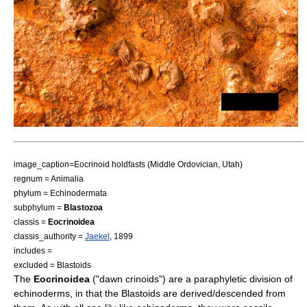
image_caption=Eocrinoid holdfasts (Middle Ordovician, Utah)
regnum =
Animal
ia
phylum =
Echinodermata
subphylum =
Blastozoa
classis =
Eocrinoidea
classis_authority =
Jaekel
, 1899
includes =
excluded =
Blastoid
s
The
Eocrinoidea
("dawn crinoids") are a paraphyletic division of
echinoderm
s, in that the
Blastoid
s are derived/descended from