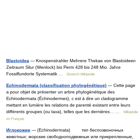
Blastoidea
— Knospenstrahler Mehrere Thekae von Blastoideen
Zeitraum Silur (Wenlock) bis Perm 428 bis 248 Mio. Jahre
Fossilfundorte Systematik …
Deutsch Wikipedia
Echinodermata (classification phylogénétique)
— Cette page
a pour objet de présenter un arbre phylogénétique des
Echinodermata (Échinodermes), c est à dire un cladogramme
mettant en lumière les relations de parenté existant entre leurs
différents groupes (ou taxa), telles que les dernières… …
Wikipédia
en Français
Иглокожие
— (Echinodermata) тип беспозвоночных
животных; морские свободноподвижные или прикрепленные,