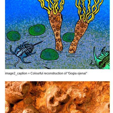
image2_caption = Colourful reconstruction of "Gogia ojenai"