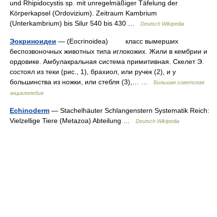
und Rhipidocystis sp. mit unregelmäßiger Täfelung der
Körperkapsel (Ordovizium). Zeitraum Kambrium
(Unterkambrium) bis Silur 540 bis 430 …
Deutsch Wikipedia
Эокриноидеи
— (Eocrinoidea) класс вымерших
беспозвоночных животных типа иглокожих. Жили в кембрии и
ордовике. Амбулакральная система примитивная. Скелет Э.
состоял из теки (рис., 1), брахиол, или ручек (2), и у
большинства из ножки, или стебля (3),… …
Большая советская
энциклопедия
Echinoderm
— Stachelhäuter Schlangenstern Systematik Reich:
Vielzellige Tiere (Metazoa) Abteilung …
Deutsch Wikipedia