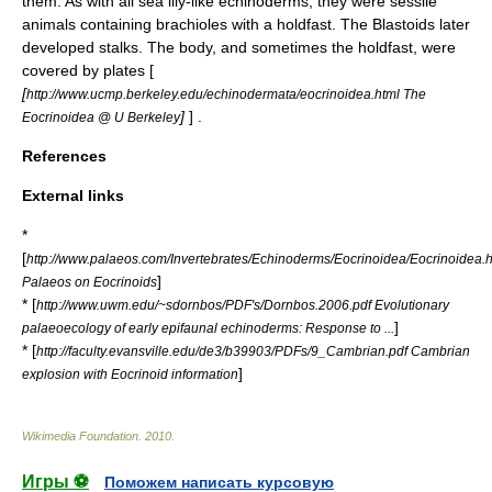
them. As with all sea lily-like echinoderms, they were sessile
animals containing brachioles with a holdfast. The Blastoids later
developed stalks. The body, and sometimes the
holdfast
, were
covered by plates [
[
http://www.ucmp.berkeley.edu/echinodermata/eocrinoidea.html The
]
] .
Eocrinoidea @ U Berkeley
References
External links
*
[
http://www.palaeos.com/Invertebrates/Echinoderms/Eocrinoidea/Eocrinoidea.
]
Palaeos on Eocrinoids
* [
http://www.uwm.edu/~sdornbos/PDF's/Dornbos.2006.pdf Evolutionary
]
palaeoecology of early epifaunal echinoderms: Response to ...
* [
http://faculty.evansville.edu/de3/b39903/PDFs/9_Cambrian.pdf Cambrian
]
explosion with Eocrinoid information
Wikimedia Foundation
.
2010
.
Игры ⚽
Поможем написать курсовую