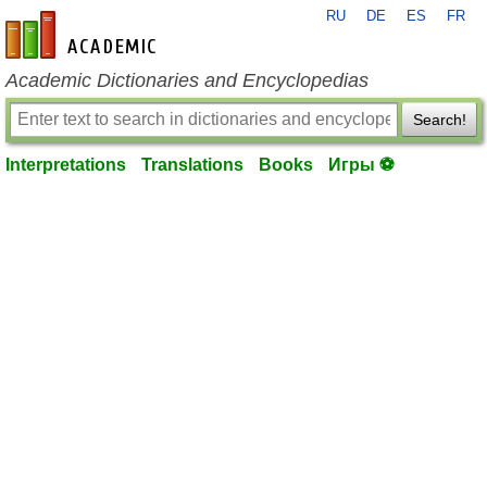
RU
DE
ES
FR
en-academic.com
Academic Dictionaries and Encyclopedias
Search!
Interpretations
Translations
Books
Игры ⚽