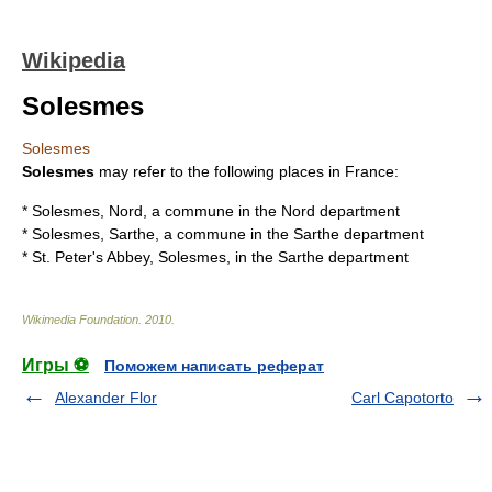
Wikipedia
Solesmes
Solesmes
Solesmes
may refer to the following places in France:
*
Solesmes, Nord
, a commune in the Nord department
*
Solesmes, Sarthe
, a commune in the Sarthe department
*
St. Peter's Abbey, Solesmes
, in the Sarthe department
Wikimedia Foundation
.
2010
.
Игры ⚽
Поможем написать реферат
Alexander Flor
Carl Capotorto