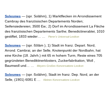
Solesmes
— (spr. Solähm), 1) Marktflecken im Arrondissement
Cambray des französischen Departements Norden;
Seifensiedereien; 3500 Ew.; 2) Dorf im Arrondissement La Flèche
des französischen Departements Sarthe; Benedictinerabtei, 1010
gestiftet, 1833 wieder… …
Pierer's Universal-Lexikon
Solesmes
— (spr. ßŏläm ), 1) Stadt im franz. Depart. Nord,
Arrond. Cambrai, an der Selle, Knotenpunkt der Nordbahn, hat
eine Kirche (18. Jahrh.) mit 65 m hohem Turm, Reste eines 705
gegründeten Benediktinerklosters, Zuckerfabrikation, Woll ,
Baumwoll und… …
Meyers Großes Konversations-Lexikon
Solesmes
— (spr. ßolähm), Stadt im franz. Dep. Nord, an der
Selle, (1901) 6081 E …
Kleines Konversations-Lexikon