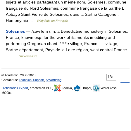
sujets et articles partageant un même nom. Solesmes, commune
française du Nord Solesmes, commune française de la Sarthe L
Abbaye Saint Pierre de Solesmes, dans la Sarthe Catégorie :
Homonymie …
Wikipédia en Français
Solesmes
— /saw lem /, n. a Benedictine monastery in Solesmes,
France, known esp. for the work of its monks in editing and
performing Gregorian chant. * * * ▪ village, France village,
Sarthe département, Pays de la Loire région, west central France.
… …
Universalium
© Academic, 2000-2026
18+
Contact us:
Technical Support
,
Advertising
Dictionaries export
, created on PHP,
Joomla,
Drupal,
WordPress,
MODx.