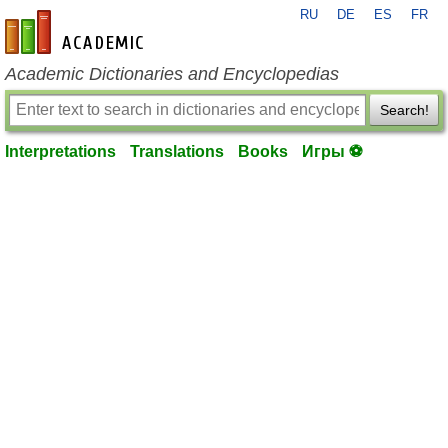
RU
DE
ES
FR
en-academic.com
Academic Dictionaries and Encyclopedias
Search!
Interpretations
Translations
Books
Игры ⚽