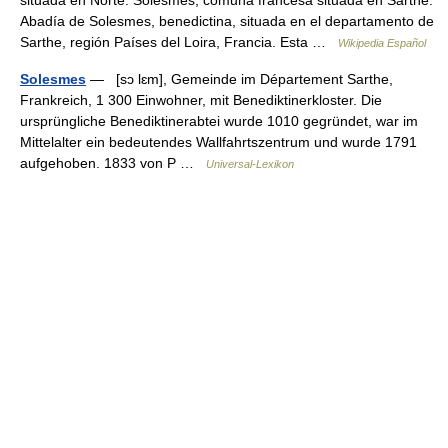
situada en Norte. Solesmes, comuna francesa situada en Sarthe.
Abadía de Solesmes, benedictina, situada en el departamento de
Sarthe, región Países del Loira, Francia. Esta …
Wikipedia Español
Solesmes
— [sɔ lɛm], Gemeinde im Département Sarthe,
Frankreich, 1 300 Einwohner, mit Benediktinerkloster. Die
ursprüngliche Benediktinerabtei wurde 1010 gegründet, war im
Mittelalter ein bedeutendes Wallfahrtszentrum und wurde 1791
aufgehoben. 1833 von P …
Universal-Lexikon