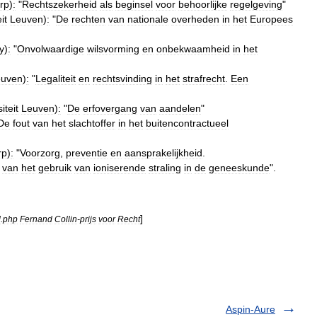
rp
)
:
"
Rechtszekerheid
als
beginsel
voor
behoorlijke
regelgeving
"
it
Leuven
)
:
"
De
rechten
van
nationale
overheden
in
het
Europees
y
)
:
"
Onvolwaardige
wilsvorming
en
onbekwaamheid
in
het
euven
)
:
"
Legaliteit
en
rechtsvinding
in
het
strafrecht
.
Een
iteit
Leuven
)
:
"
De
erfovergang
van
aandelen
"
De
fout
van
het
slachtoffer
in
het
buitencontractueel
rp
)
:
"
Voorzorg
,
preventie
en
aansprakelijkheid
.
van
het
gebruik
van
ioniserende
straling
in
de
geneeskunde
".
]
d
.
php
Fernand
Collin
-
prijs
voor
Recht
Aspin-Aure