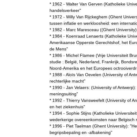
*
1962
-
Walter
Van
Gerven
(
Katholieke
Unive
handelsverkeer
"
*
1972
-
Willy
Van
Rijckeghem
(
Ghent
Univers
tussen
inflatie
en
werkloosheid:
een
internati
*
1982
-
Marc
Maresceau
((
Ghent
University
)
*
1984
-
Koenraad
Lenaerts
(
Katholieke
Unive
Amerikaanse
Opperste
Gerechtshof
,
het
Eur
de
Mens
"
*
1986
-
Michel
Flamee
(
Vrije
Universiteit
Bru
studie
:
België
,
Nederland
,
Frankrijk
,
Bondsre
Noord
-
Amerika
en
het
Europees
octrooiverd
*
1988
-
Aloïs
Van
Oevelen
(
University
of
Ant
rechterlijke
macht
"
*
1990
-
Jan
Velaers:
(
University
of
Antwerp
)
:
meningsuiting
"
*
1992
-
Thierry
Vansweefelt
(
University
of
An
en
het
ziekenhuis
"
*
1994
-
Sophie
Stijns
(
Katholieke
Universiteit
wederkerige
overeenkomsten
naar
Belgisch
*
1996
-
Piet
Taelman
(
Ghent
University
)
:
"
He
begripsbepaling
en
-
afbakening
"