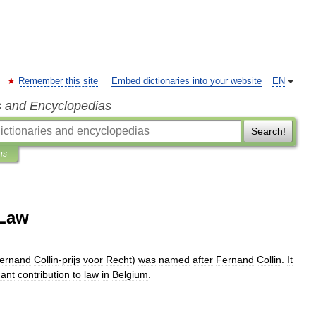
Remember this site
Embed dictionaries into your website
EN
s and Encyclopedias
Search!
ns
 Law
ernand
Collin
-
prijs
voor
Recht
)
was
named
after
Fernand
Collin
.
It
cant
contribution
to
law
in
Belgium
.