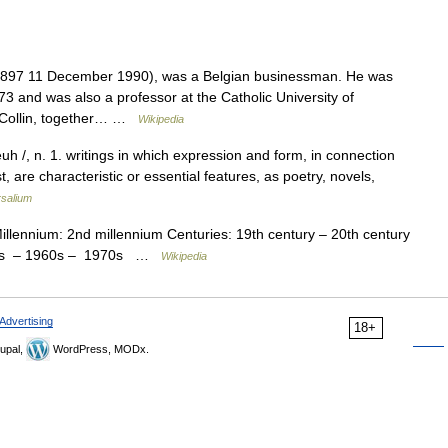
897 11 December 1990), was a Belgian businessman. He was
3 and was also a professor at the Catholic University of
d Collin, together… …
Wikipedia
euh /, n. 1. writings in which expression and form, in connection
, are characteristic or essential features, as poetry, novels,
rsalium
Millennium: 2nd millennium Centuries: 19th century – 20th century
950s – 1960s – 1970s …
Wikipedia
Advertising
18+
upal,
WordPress, MODx.