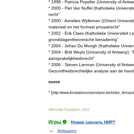
*
1998
-
Patricia
Popelier
(
University
of
Antwe
*
2000
-
Piet
Van
Nuffel
(
Katholieke
Universite
recht
"
*
2000
-
Annelies
Wylleman
((
Ghent
Universit
materieel
en
het
formeel
privaatrecht
"
*
2002
-
Erik
Claes
(
Katholieke
Universiteit
L
grondslagentheoreische
benadering
"
*
2004
-
Johan
Du
Mongh
(
Katholieke
Univers
*
2004
-
Britt
Weyts
(
University
of
Antwerp
)
:
"
aansprakelijkheidsrecht
"
*
2006
-
Steven
Lierman
(
University
of
Antwe
Gezondheidsrechtelijke
analyse
aan
de
hand
ource
* [
http:
//
www
.
fondationuniversitaire
.
be
/
nl
/
we
_
fernan
Wikimedia
Foundation
.
2010
.
Игры ⚽
Нужно сделать НИР?
Artiguemy