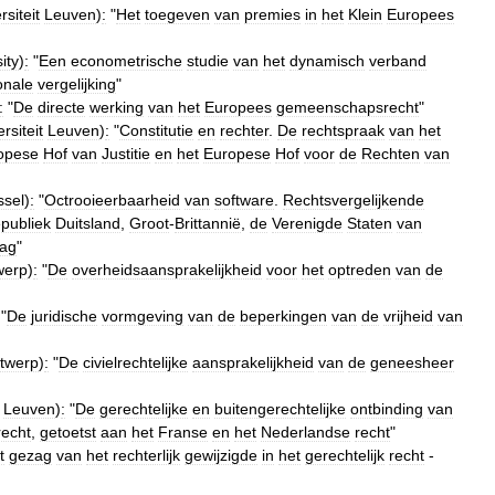
rsiteit
Leuven
)
:
"
Het
toegeven
van
premies
in
het
Klein
Europees
ity
)
:
"
Een
econometrische
studie
van
het
dynamisch
verband
onale
vergelijking
"
:
"
De
directe
werking
van
het
Europees
gemeenschapsrecht
"
rsiteit
Leuven
)
:
"
Constitutie
en
rechter
.
De
rechtspraak
van
het
opese
Hof
van
Justitie
en
het
Europese
Hof
voor
de
Rechten
van
ssel
)
:
"
Octrooieerbaarheid
van
software
.
Rechtsvergelijkende
publiek
Duitsland
,
Groot
-
Brittannië
,
de
Verenigde
Staten
van
rag
"
werp
)
:
"
De
overheidsaansprakelijkheid
voor
het
optreden
van
de
"
De
juridische
vormgeving
van
de
beperkingen
van
de
vrijheid
van
twerp
)
:
"
De
civielrechtelijke
aansprakelijkheid
van
de
geneesheer
Leuven
)
:
"
De
gerechtelijke
en
buitengerechtelijke
ontbinding
van
recht
,
getoetst
aan
het
Franse
en
het
Nederlandse
recht
"
t
gezag
van
het
rechterlijk
gewijzigde
in
het
gerechtelijk
recht
-