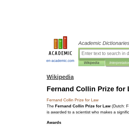
Academic Dictionarie
en-academic.com
Wikipedia
Interpretatio
Wikipedia
Fernand Collin Prize for
Fernand
Collin
Prize
for
Law
The
Fernand
Collin
Prize
for
Law
(
Dutch:
F
is
awarded
to
a
scientist
who
makes
a
signifi
Awards