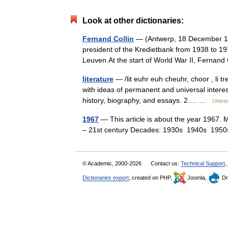
Look at other dictionaries:
Fernand Collin
— (Antwerp, 18 December 1
president of the Kredietbank from 1938 to 197
Leuven.At the start of World War II, Fernan
literature
— /lit euhr euh cheuhr, choor , li tr
with ideas of permanent and universal interest
history, biography, and essays. 2.… …
Unive
1967
— This article is about the year 1967. 
– 21st century Decades: 1930s 1940s 1
© Academic, 2000-2026
Contact us:
Technical Support
,
Dictionaries export
, created on PHP,
Joomla,
Dr