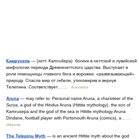
Камрусепа
— (хетт. Kamrušepa) богиня в хеттской и лувийской
мифологии периода Древнехеттского царства. Выступает в
роли помощницы главного бога и ворожеи, «развязывающей»
природу. Спасла мир от гибели, утихомирив и вернув
Телепина. Соответствует… …
Википедия
Aruna
— may refer to: Personal name Aruṇa, a charioteer of the
Surya, a god of the Hindus Aruna (Hittite mythology), the son of
Kamrusepa and the god of the sea in Hittite mythology Aruna
Dindane, football player with Portsmouth Aruna (comics), a… …
Wikipedia
The Telepinu Myth
— is an ancient Hittite myth about the god