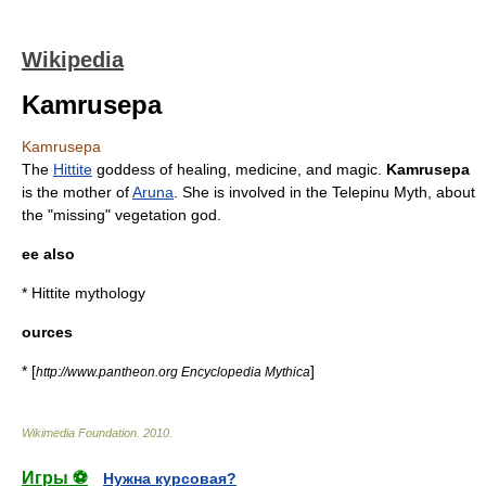
Wikipedia
Kamrusepa
Kamrusepa
The
Hittite
goddess of healing,
medicine
, and magic.
Kamrusepa
is the mother of
Aruna
. She is involved in
the Telepinu Myth
, about
the "missing" vegetation god.
ee also
*
Hittite mythology
ources
* [
]
http://www.pantheon.org Encyclopedia Mythica
Wikimedia Foundation
.
2010
.
Игры ⚽
Нужна курсовая?