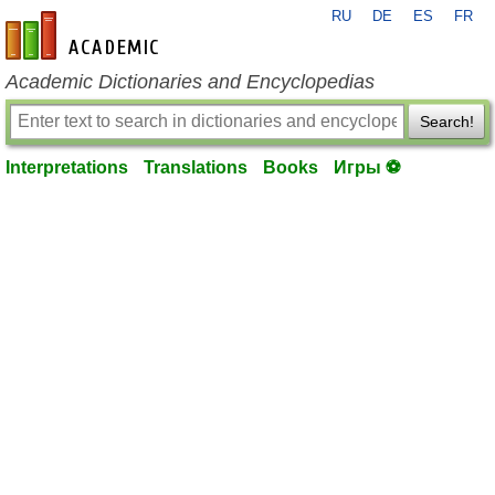
RU
DE
ES
FR
en-academic.com
Academic Dictionaries and Encyclopedias
Search!
Interpretations
Translations
Books
Игры ⚽