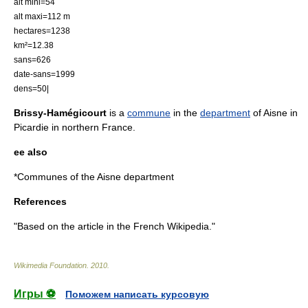
alt mini=54
alt maxi=112 m
hectares=1238
km²=12.38
sans=626
date-sans=1999
dens=50|
Brissy-Hamégicourt
is a
commune
in the
department
of
Aisne
in
Picardie
in northern
France
.
ee also
*
Communes of the Aisne department
References
"Based on the article in the French Wikipedia."
Wikimedia Foundation
.
2010
.
Игры ⚽
Поможем написать курсовую