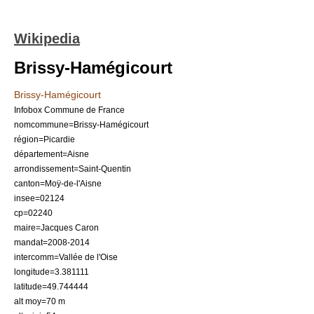
Wikipedia
Brissy-Hamégicourt
Brissy-Hamégicourt
Infobox Commune de France
nomcommune=Brissy-Hamégicourt
région=
Picardie
département=Aisne
arrondissement=Saint-Quentin
canton=Moÿ-de-l'Aisne
insee=02124
cp=02240
maire=Jacques Caron
mandat=2008-2014
intercomm=Vallée de l'Oise
longitude=3.381111
latitude=49.744444
alt moy=70 m