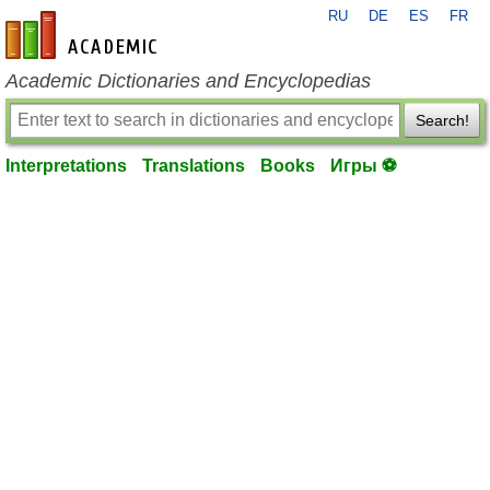
RU
DE
ES
FR
en-academic.com
Academic Dictionaries and Encyclopedias
Search!
Interpretations
Translations
Books
Игры ⚽