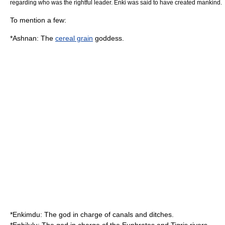
regarding who was the rightful leader. Enki was said to have created mankind.
To mention a few:
*
Ashnan
: The
cereal grain
goddess.
*
Enkimdu
: The god in charge of
canal
s and
ditch
es.
*
Enbilulu
: The god in charge of the
Euphrates
and
Tigris
rivers.