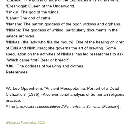
*
Ereshkigal
: Queen of the Underworld.
*
Ishkur
: The god of the
winds
.
*Lahar: The god of
cattle
.
*
Nanshe
: The
patron
goddess of the
poor
,
widow
s and
orphan
s.
*
Nidaba
: The goddess of
writing
, particularly documents in the
palace
archives
.
*
Ninkasi
(the lady who fills the mouth): One of the
healing
children
of Enki and
Ninhursag
; she governs the art of
brewing
. Some
speculation on the activities of Ninkasi has led researchers to ask,
"Which came first?
Beer
or
bread
?"
*
Uttu
: The goddess of
weaving
and
clothes
.
References
#A. Leo Oppenheim, "Ancient Mesopotamia: Portrait of a Dead
Civilization" (1976) - A conventional analysis of Sumerian religious
practice.
#The [
] .
http://ccat.sas.upenn.edu/psd/ Pennsylvania Sumerian Dictionary
Wikimedia Foundation
.
2010
.