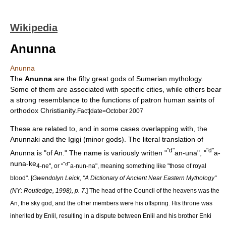
Wikipedia
Anunna
Anunna
The
Anunna
are the fifty great gods of
Sumerian mythology
.
Some of them are associated with specific cities, while others bear
a strong resemblance to the functions of patron human saints of
orthodox
Christianity
.
Fact|date=October 2007
These are related to, and in some cases overlapping with, the
Anunnaki
and the
Igigi
(minor gods). The literal translation of
"d"
"d"
Anunna is "of An." The name is variously written "
an-una", "
a-
nuna-ke
"d"
4-ne", or "
a-nun-na", meaning something like "those of royal
blood". [
Gwendolyn Leick, "A Dictionary of Ancient Near Eastern Mythology"
(NY: Routledge, 1998), p. 7.
] The head of the Council of the heavens was the
An
, the sky god, and the other members were his offspring. His throne was
inherited by
Enlil
, resulting in a dispute between Enlil and his brother
Enki