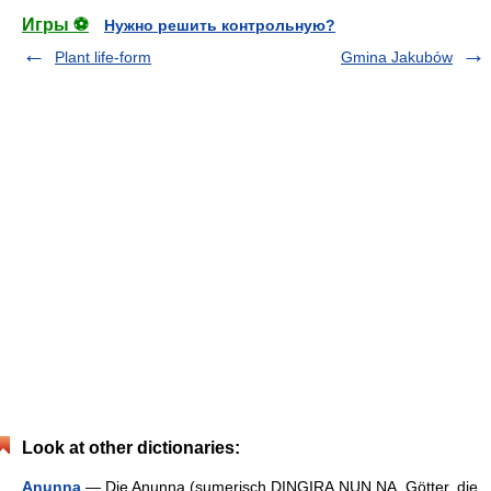
Игры ⚽
Нужно решить контрольную?
Plant life-form
Gmina Jakubów
Look at other dictionaries:
Anunna
— Die Anunna (sumerisch DINGIRA.NUN.NA, Götter, die