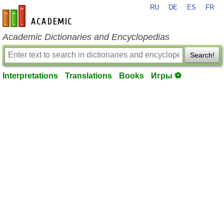
RU
DE
ES
FR
en-academic.com
Academic Dictionaries and Encyclopedias
Search!
Interpretations
Translations
Books
Игры ⚽