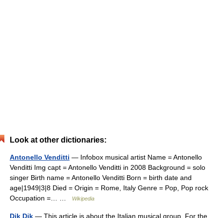
Look at other dictionaries:
Antonello Venditti
— Infobox musical artist Name = Antonello
Venditti Img capt = Antonello Venditti in 2008 Background = solo
singer Birth name = Antonello Venditti Born = birth date and
age|1949|3|8 Died = Origin = Rome, Italy Genre = Pop, Pop rock
Occupation =… …
Wikipedia
Dik Dik
— This article is about the Italian musical group. For the