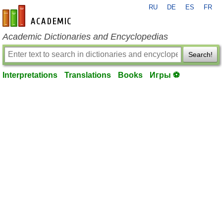
RU
DE
ES
FR
en-academic.com
Academic Dictionaries and Encyclopedias
Search!
Interpretations
Translations
Books
Игры ⚽