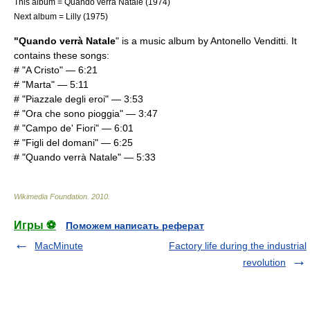
This album = Quando verrà Natale (1974)
Next album = Lilly (1975)
"Quando verrà Natale
" is a music album by
Antonello Venditti
. It
contains these songs:
# "A Cristo" — 6:21
# "Marta" — 5:11
# "Piazzale degli eroi" — 3:53
# "Ora che sono pioggia" — 3:47
# "Campo de' Fiori" — 6:01
# "Figli del domani" — 6:25
# "Quando verrà Natale" — 5:33
Wikimedia Foundation
.
2010
.
Игры ⚽
Поможем написать реферат
MacMinute
Factory life during the industrial
revolution