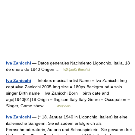
Iva Zanicchi
— Datos generales Nacimiento Ligonchio, Italia, 18
de enero de 1940 Origen …
Wikipedia Español
Iva Zanicchi
— Infobox musical artist Name = Iva Zanicchi Img
capt =Iva Zanicchi 2005 Img size = 180px Background = solo
singer Birth name = Iva Zanicchi Born = birth date and
age|1940|01|18 Origin = flagicon|Italy Italy Genre = Occupation =
Singer, Game show… …
Wikipedia
Iva Zanicchi
— (* 18. Januar 1940 in Ligonchio, Italien) ist eine
italienische Sängerin. Sie ist zudem erfolgreich als
Fernsehmoderatorin, Autorin und Schauspielerin. Sie gewann drei