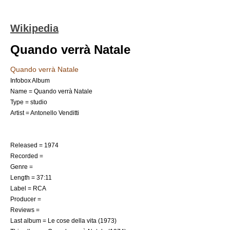
Wikipedia
Quando verrà Natale
Quando verrà Natale
Infobox Album
Name = Quando verrà Natale
Type = studio
Artist = Antonello Venditti
Released = 1974
Recorded =
Genre =
Length = 37:11
Label = RCA
Producer =
Reviews =
Last album =
Le cose della vita
(1973)