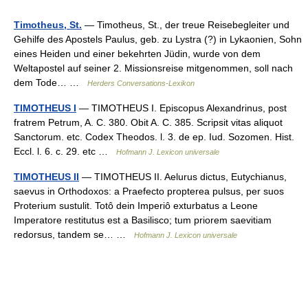
Timotheus, St.
— Timotheus, St., der treue Reisebegleiter und
Gehilfe des Apostels Paulus, geb. zu Lystra (?) in Lykaonien, Sohn
eines Heiden und einer bekehrten Jüdin, wurde von dem
Weltapostel auf seiner 2. Missionsreise mitgenommen, soll nach
dem Tode… …
Herders Conversations-Lexikon
TIMOTHEUS I
— TIMOTHEUS I. Episcopus Alexandrinus, post
fratrem Petrum, A. C. 380. Obit A. C. 385. Scripsit vitas aliquot
Sanctorum. etc. Codex Theodos. l. 3. de ep. Iud. Sozomen. Hist.
Eccl. l. 6. c. 29. etc …
Hofmann J. Lexicon universale
TIMOTHEUS II
— TIMOTHEUS II. Aelurus dictus, Eutychianus,
saevus in Orthodoxos: a Praefecto propterea pulsus, per suos
Proterium sustulit. Totô dein Imperiô exturbatus a Leone
Imperatore restitutus est a Basilisco; tum priorem saevitiam
redorsus, tandem se… …
Hofmann J. Lexicon universale