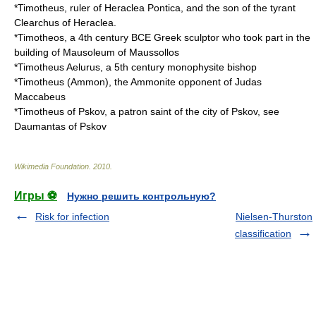
*Timotheus, ruler of
Heraclea Pontica
, and the son of the
tyrant
Clearchus of Heraclea
.
*
Timotheos
, a 4th century BCE Greek sculptor who took part in the
building of
Mausoleum of Maussollos
*
Timotheus Aelurus
, a 5th century
monophysite
bishop
*
Timotheus (Ammon)
, the Ammonite opponent of
Judas
Maccabeus
*Timotheus of Pskov, a patron saint of the city of Pskov, see
Daumantas of Pskov
Wikimedia Foundation
.
2010
.
Игры ⚽
Нужно решить контрольную?
Risk for infection
Nielsen-Thurston
classification