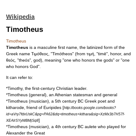
Wikipedia
Timotheus
Timotheus
Timotheus
is a masculine first name, the latinized form of the
Greek name Τιμόθεος, "Timótheos" (from τιμή, "timē", honor, and
θεός, "theós", god), meaning "one who honors the gods" or "one
who honors God".
It can refer to:
*
Timothy
, the first-century Christian leader.
*
Timotheus (general)
, an Athenian statesman and general
*
Timotheus (musician)
, a 5th century BC Greek poet and
kitharode
, friend of Euripides [
http://books.google.com/books?
id=aVry7fdxUskC&pg=PA62&dq=timotheus+kithara&sig=XzMx3b7H57f-
]
XEAlrSYyWBMjSq8
*
Timotheus (musician)
, a 4th century BC aulete who played for
Alexander the Great