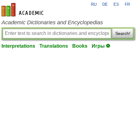
RU
DE
ES
FR
en-academic.com
Academic Dictionaries and Encyclopedias
Search!
Interpretations
Translations
Books
Игры ⚽