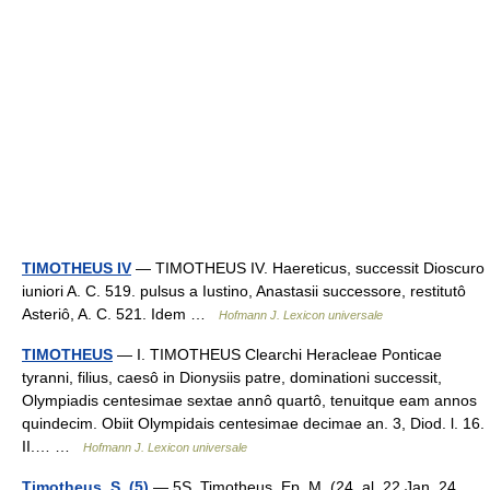
TIMOTHEUS IV
— TIMOTHEUS IV. Haereticus, successit Dioscuro
iuniori A. C. 519. pulsus a Iustino, Anastasii successore, restitutô
Asteriô, A. C. 521. Idem …
Hofmann J. Lexicon universale
TIMOTHEUS
— I. TIMOTHEUS Clearchi Heracleae Ponticae
tyranni, filius, caesô in Dionysiis patre, dominationi successit,
Olympiadis centesimae sextae annô quartô, tenuitque eam annos
quindecim. Obiit Olympidais centesimae decimae an. 3, Diod. l. 16.
II.… …
Hofmann J. Lexicon universale
Timotheus, S. (5)
— 5S. Timotheus, Ep. M. (24. al. 22 Jan. 24.