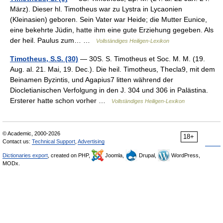
März). Dieser hl. Timotheus war zu Lystra in Lycaonien
(Kleinasien) geboren. Sein Vater war Heide; die Mutter Eunice,
eine bekehrte Jüdin, hatte ihm eine gute Erziehung gegeben. Als
der heil. Paulus zum… …
Vollständiges Heiligen-Lexikon
Timotheus, S.S. (30)
— 30S. S. Timotheus et Soc. M. M. (19.
Aug. al. 21. Mai, 19. Dec.). Die heil. Timotheus, Thecla9, mit dem
Beinamen Byzintis, und Agapius7 litten während der
Diocletianischen Verfolgung in den J. 304 und 306 in Palästina.
Ersterer hatte schon vorher …
Vollständiges Heiligen-Lexikon
© Academic, 2000-2026
18+
Contact us:
Technical Support
,
Advertising
Dictionaries export
, created on PHP,
Joomla,
Drupal,
WordPress,
MODx.