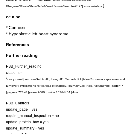
]
Db=gene&Cmd=ShowDetailView&TermToSearch=2697| accessdate =
ee also
*
Connexin
*
Hypoplastic left heart syndrome
References
Further reading
PBB_Further_reading
citations =
*
cite journal | author=Saffitz JE, Laing JG, Yamada KA |title=Connexin expression and
turnover : implications for cardiac excitability. |journal=Circ. Res. |volume=86 |issue= 7
|pages= 723–8 |year= 2000 |pmid= 10764404 |doi=
PBB_Controls
update_page = yes
require_manual_inspection = no
update_protein_box = yes
update_summary = yes