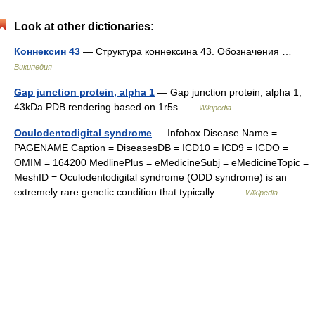
Look at other dictionaries:
Коннексин 43
— Структура коннексина 43. Обозначения …
Википедия
Gap junction protein, alpha 1
— Gap junction protein, alpha 1,
43kDa PDB rendering based on 1r5s …
Wikipedia
Oculodentodigital syndrome
— Infobox Disease Name =
PAGENAME Caption = DiseasesDB = ICD10 = ICD9 = ICDO =
OMIM = 164200 MedlinePlus = eMedicineSubj = eMedicineTopic =
MeshID = Oculodentodigital syndrome (ODD syndrome) is an
extremely rare genetic condition that typically… …
Wikipedia