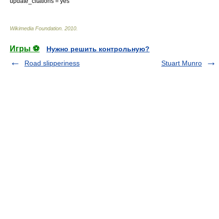
update_citations = yes
Wikimedia Foundation
.
2010
.
Игры ⚽
Нужно решить контрольную?
Road slipperiness
Stuart Munro