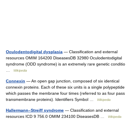
Oculodentodigital dysplasia
— Classification and external
resources OMIM 164200 DiseasesDB 32980 Oculodentodigital
syndrome (ODD syndrome) is an extremely rare genetic conditio
…
Wikipedia
Connexin
— An open gap junction, composed of six identical
connexin proteins. Each of these six units is a single polypeptide
which passes the membrane four times (referred to as four pass
transmembrane proteins). Identifiers Symbol …
Wikipedia
Hallermann–Streiff syndrome
— Classification and external
resources ICD 9 756.0 OMIM 234100 DiseasesDB …
Wikipedia