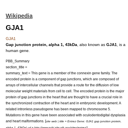
Wikipedia
GJA1
GJA1
Gap junction protein, alpha 1, 43kDa
, also known as
GJA1
, is a
human
gene
.
PBB_Summary
section_title =
summary_text = This gene is a member of the
connexin
gene family. The
encoded protein is a component of gap junctions, which are composed of
arrays of intercellular channels that provide a route for the diffusion of low
molecular weight materials from cell to cell. The encoded protein is the major
protein of gap junctions in the heart that are thought to have a crucial role in
the synchronized contraction of the heart and in embryonic development. A
related intronless pseudogene has been mapped to chromosome 5.
Mutations in this gene have been associated with
oculodentodigital dysplasia
and heart malformations. [
cite web | title = Entrez Gene: GJA1 gap junction protein,
alpha 1, 43kDa| url = http://www.ncbi.nlm.nih.gov/sites/entrez?