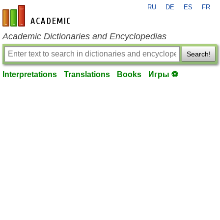
RU
DE
ES
FR
en-academic.com
Academic Dictionaries and Encyclopedias
Search!
Interpretations
Translations
Books
Игры ⚽