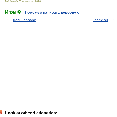
Wikimedia Foundation
.
2010
.
Игры ⚽
Поможем написать курсовую
Karl Gebhardt
Index.hu
Look at other dictionaries: