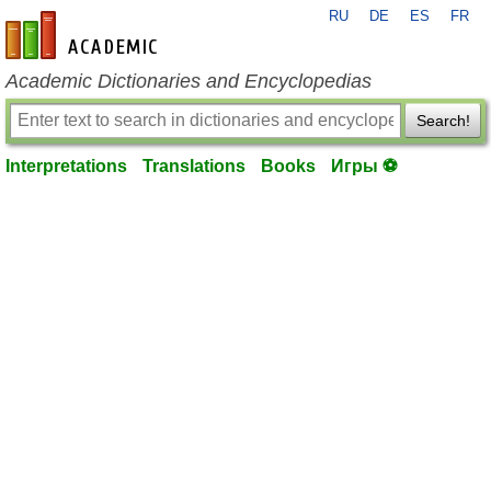
RU
DE
ES
FR
en-academic.com
Academic Dictionaries and Encyclopedias
Search!
Interpretations
Translations
Books
Игры ⚽