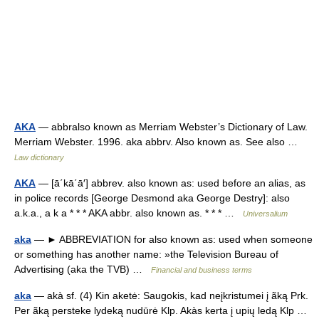
AKA
— abbralso known as Merriam Webster’s Dictionary of Law.
Merriam Webster. 1996. aka abbrv. Also known as. See also …
Law dictionary
AKA
— [ā΄kā΄ā′] abbrev. also known as: used before an alias, as
in police records [George Desmond aka George Destry]: also
a.k.a., a k a * * * AKA abbr. also known as. * * * …
Universalium
aka
— ► ABBREVIATION for also known as: used when someone
or something has another name: »the Television Bureau of
Advertising (aka the TVB) …
Financial and business terms
aka
— akà sf. (4) Kin aketė: Saugokis, kad neįkristumei į ãką Prk.
Per ãką persteke lydeką nudūrė Klp. Akàs kerta į upių ledą Klp …