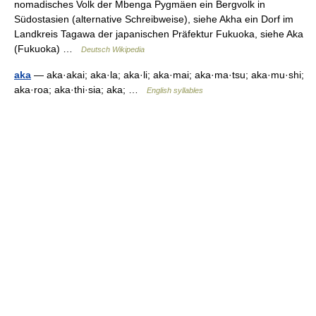
nomadisches Volk der Mbenga Pygmäen ein Bergvolk in
Südostasien (alternative Schreibweise), siehe Akha ein Dorf im
Landkreis Tagawa der japanischen Präfektur Fukuoka, siehe Aka
(Fukuoka) …
Deutsch Wikipedia
aka
— aka·akai; aka·la; aka·li; aka·mai; aka·ma·tsu; aka·mu·shi;
aka·roa; aka·thi·sia; aka; …
English syllables