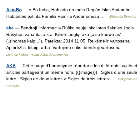
Aka-Bo
— o Bo India, Hablado en India Región Islas Andamán
Hablantes extinta Familia Familia Andamanesa …
Wikipedia Español
aka
— Bendroji informacija Rūšis: naujai skolintos šaknies žodis
Rašybos variantai:a.k.a. Kilmė: anglų, aka „also known as“
(„žinomas kaip...“), Pateikta: 2014 11 05. Reikšmė ir vartosena
Apibrėžtis: kitaip; arba. Vartojimo sritis: bendroji vartosena… …
Lietuvių kalbos naujažodžių duomenynas
AKA
— Cette page d’homonymie répertorie les différents sujets et
articles partageant un même nom. {{{image}}} Sigles d une seule
lettre Sigles de deux lettres > Sigles de trois lettres …
Wikipédia en
Français