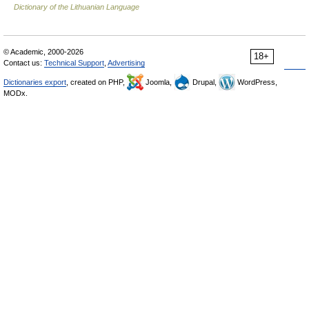
Dictionary of the Lithuanian Language
© Academic, 2000-2026
18+
Contact us:
Technical Support
,
Advertising
Dictionaries export
, created on PHP,
Joomla,
Drupal,
WordPress,
MODx.