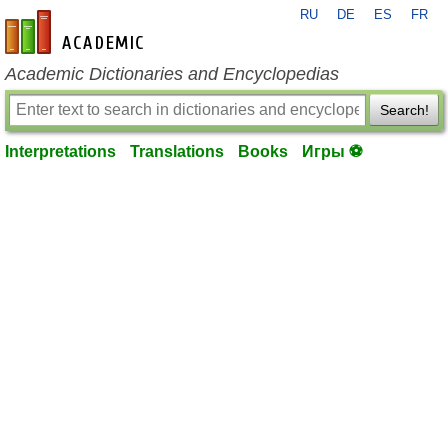
RU
DE
ES
FR
en-academic.com
Academic Dictionaries and Encyclopedias
Search!
Interpretations
Translations
Books
Игры ⚽