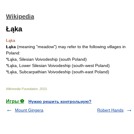
Wikipedia
Łąka
Łąka
Łąka
(meaning "meadow") may refer to the following villages in
Poland:
*
Łąka, Silesian Voivodeship
(south Poland)
*
Łąka, Lower Silesian Voivodeship
(south-west Poland)
*
Łąka, Subcarpathian Voivodeship
(south-east Poland)
Wikimedia Foundation
.
2010
.
Игры ⚽
Нужно решить контрольную?
Mount Gingera
Robert Hands