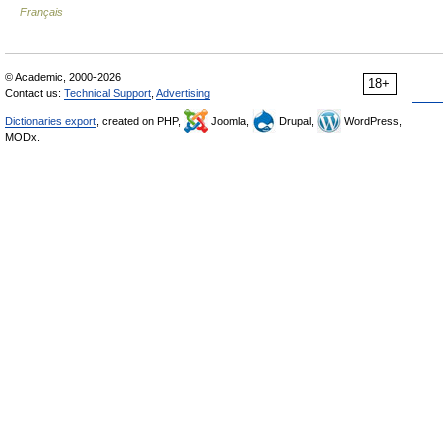
Français
© Academic, 2000-2026
18+
Contact us:
Technical Support
,
Advertising
Dictionaries export
, created on PHP,
Joomla,
Drupal,
WordPress,
MODx.