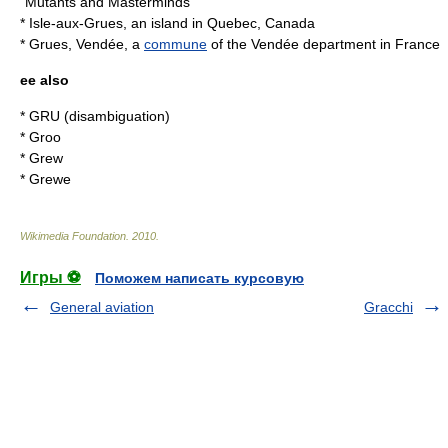
"Mutants and Masterminds"
*
Isle-aux-Grues
, an island in Quebec, Canada
*
Grues, Vendée
, a
commune
of the
Vendée
department in France
ee also
*
GRU (disambiguation)
*
Groo
*
Grew
*
Grewe
Wikimedia Foundation
.
2010
.
Игры ⚽
Поможем написать курсовую
General aviation
Gracchi