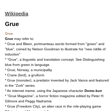
Wikipedia
Grue
Grue
Grue
may refer to:
*
Grue and Bleen
, portmanteau words formed from "green" and
"blue", coined by Nelson Goodman to illustrate his "new riddle of
induction"
* "Grue", a linguistic and translation concept. See
Distinguishing
blue from green in language
.
*
Grue, Norway
, a municipality
*
Crane (bird)
, a gruiform
*
Grue (monster)
, a predator invented by Jack Vance and featured
in the "Zork" series
* An internet meme, using the Japanese character
Domo-kun
* "
Grue Magazine
", a horror fiction magazine edited by Peter H.
Gilmore and Peggy Nadramia
*
Grue (Freedom City)
, an alien race in the role-playing game