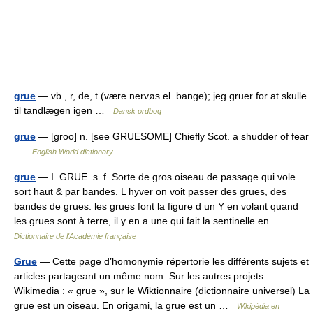
grue
— vb., r, de, t (være nervøs el. bange); jeg gruer for at skulle
til tandlægen igen …
Dansk ordbog
grue
— [gro͞o] n. [see GRUESOME] Chiefly Scot. a shudder of fear
…
English World dictionary
grue
— I. GRUE. s. f. Sorte de gros oiseau de passage qui vole
sort haut & par bandes. L hyver on voit passer des grues, des
bandes de grues. les grues font la figure d un Y en volant quand
les grues sont à terre, il y en a une qui fait la sentinelle en …
Dictionnaire de l'Académie française
Grue
— Cette page d’homonymie répertorie les différents sujets et
articles partageant un même nom. Sur les autres projets
Wikimedia : « grue », sur le Wiktionnaire (dictionnaire universel) La
grue est un oiseau. En origami, la grue est un …
Wikipédia en