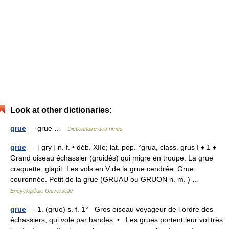
Look at other dictionaries:
grue
— grue …
Dictionnaire des rimes
grue
— [ gry ] n. f. • déb. XIIe; lat. pop. °grua, class. grus I ♦ 1 ♦
Grand oiseau échassier (gruidés) qui migre en troupe. La grue
craquette, glapit. Les vols en V de la grue cendrée. Grue
couronnée. Petit de la grue (GRUAU ou GRUON n. m. ) …
Encyclopédie Universelle
grue
— 1. (grue) s. f. 1° Gros oiseau voyageur de l ordre des
échassiers, qui vole par bandes. • Les grues portent leur vol très