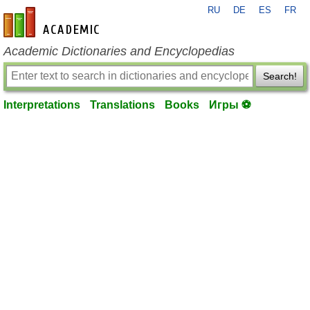
RU
DE
ES
FR
en-academic.com
Academic Dictionaries and Encyclopedias
Search!
Interpretations
Translations
Books
Игры ⚽