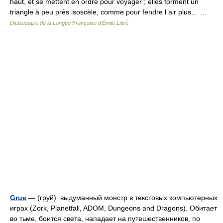
haut, et se mettent en ordre pour voyager ; elles forment un
triangle à peu près isoscèle, comme pour fendre l air plus… …
Dictionnaire de la Langue Française d'Émile Littré
Grue
— (груй) выдуманный монстр в текстовых компьютерных
играх (Zork, Planetfall, ADOM, Dungeons and Dragons). Обитает
во тьме, боится света, нападает на путешественников, по