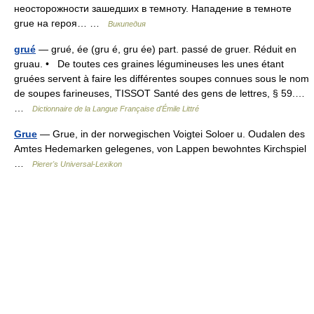
неосторожности зашедших в темноту. Нападение в темноте
grue на героя… …
Википедия
grué
— grué, ée (gru é, gru ée) part. passé de gruer. Réduit en
gruau. • De toutes ces graines légumineuses les unes étant
gruées servent à faire les différentes soupes connues sous le nom
de soupes farineuses, TISSOT Santé des gens de lettres, § 59.…
…
Dictionnaire de la Langue Française d'Émile Littré
Grue
— Grue, in der norwegischen Voigtei Soloer u. Oudalen des
Amtes Hedemarken gelegenes, von Lappen bewohntes Kirchspiel
…
Pierer's Universal-Lexikon