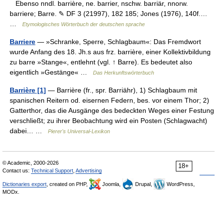
Ebenso nndl. barrière, ne. barrier, nschw. barriär, nnorw.
barriere; Barre. ✎ DF 3 (21997), 182 185; Jones (1976), 140f.…
…
Etymologisches Wörterbuch der deutschen sprache
Barriere
— »Schranke, Sperre, Schlagbaum«: Das Fremdwort
wurde Anfang des 18. Jh.s aus frz. barrière, einer Kollektivbildung
zu barre »Stange«, entlehnt (vgl. ↑ Barre). Es bedeutet also
eigentlich »Gestänge« …
Das Herkunftswörterbuch
Barrière [1]
— Barrière (fr., spr. Barriähr), 1) Schlagbaum mit
spanischen Reitern od. eisernen Federn, bes. vor einem Thor; 2)
Gatterthor, das die Ausgänge des bedeckten Weges einer Festung
verschließt; zu ihrer Beobachtung wird ein Posten (Schlagwacht)
dabei… …
Pierer's Universal-Lexikon
© Academic, 2000-2026
18+
Contact us:
Technical Support
,
Advertising
Dictionaries export
, created on PHP,
Joomla,
Drupal,
WordPress,
MODx.