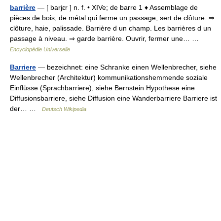
barrière
— [ barjɛr ] n. f. • XIVe; de barre 1 ♦ Assemblage de
pièces de bois, de métal qui ferme un passage, sert de clôture. ⇒
clôture, haie, palissade. Barrière d un champ. Les barrières d un
passage à niveau. ⇒ garde barrière. Ouvrir, fermer une… …
Encyclopédie Universelle
Barriere
— bezeichnet: eine Schranke einen Wellenbrecher, siehe
Wellenbrecher (Architektur) kommunikationshemmende soziale
Einflüsse (Sprachbarriere), siehe Bernstein Hypothese eine
Diffusionsbarriere, siehe Diffusion eine Wanderbarriere Barriere ist
der… …
Deutsch Wikipedia