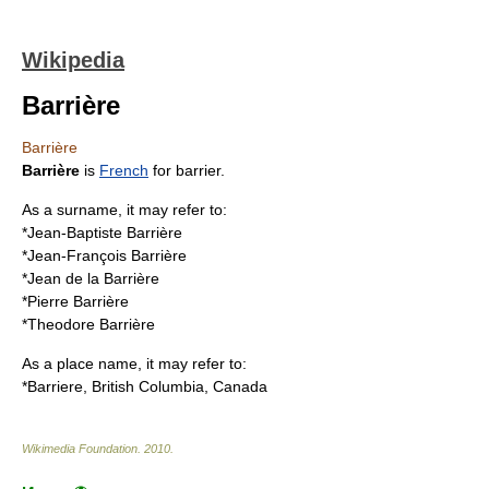
Wikipedia
Barrière
Barrière
Barrière
is
French
for
barrier
.
As a surname, it may refer to:
*
Jean-Baptiste Barrière
*
Jean-François Barrière
*
Jean de la Barrière
*
Pierre Barrière
*
Theodore Barrière
As a place name, it may refer to:
*
Barriere, British Columbia
, Canada
Wikimedia Foundation
.
2010
.