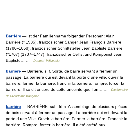
Barrière
— ist der Familienname folgender Personen: Alain
Barrière (* 1935), französischer Sänger Jean François Barrière
(1786–1868), französischer Schriftsteller Jean Baptiste Barrière
(*1707) (1707–1747), französischer Cellist und Komponist Jean
Baptiste… …
Deutsch Wikipedia
barriere
— Barriere. s. f. Sorte. de barre servant à fermer un
passage. La barriere qui est devant la porte d une ville. ouvrir la
barriere. fermer la barriere. franchir la barriere. rompre, forcer la
barriere. Il se dit encore de cette enceinte que l on… …
Dictionnaire
de l'Académie française
barrière
— BARRIÈRE. sub. fém. Assemblage de plusieurs pièces
de bois servant à fermer un passage. La barrière qui est devant la
porte d une Ville. Ouvrir la barrière. Fermer la barrière. Franchir la
barrière. Rompre, forcer la barrière. Il a été arrêté aux …