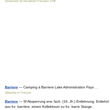
Dictionnaire de l'Académie Française 1798
Barriere
— Camping à Barriere Lake Administration Pays …
Wikipédia en Français
Barriere
— Sf Absperrung erw. fach. (16. Jh.) Entlehnung. Entlehnt
aus frz. barrière, einem Kollektivum zu frz. barre Stange .