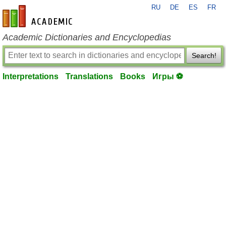
RU
DE
ES
FR
en-academic.com
Academic Dictionaries and Encyclopedias
Search!
Interpretations
Translations
Books
Игры ⚽