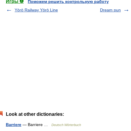
Игры ⚽
Поможем решить контрольную работу
Yōrō Railway Yōrō Line
Dream pun
Look at other dictionaries:
Barriere
— Barriere …
Deutsch Wörterbuch