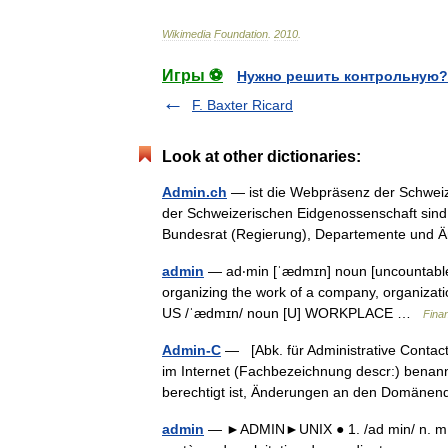
Wikimedia
Foundation
.
2010
.
Игры ⚽
Нужно решить контрольную?
F. Baxter Ricard
Look at other dictionaries:
Admin.ch
— ist die Webpräsenz der Schwei
der Schweizerischen Eidgenossenschaft sind
Bundesrat (Regierung), Departemente un
admin
— ad‧min [ˈædmɪn] noun [uncountable] 
organizing the work of a company, organizat
US /ˈædmɪn/ noun [U] WORKPLACE …
Fina
Admin-C
— [Abk. für Administrative Contact
im Internet (Fachbezeichnung descr:) benannt
berechtigt ist, Änderungen an den Domän
admin
— ►ADMIN►UNIX ● 1. /ad min/ n. m. Ab