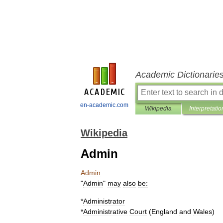
Academic Dictionarie
en-academic.com
Wikipedia
Interpretatio
Wikipedia
Admin
Admin
"
Admin
"
may
also
be:
*
Administrator
*
Administrative
Court
(
England
and
Wales
)