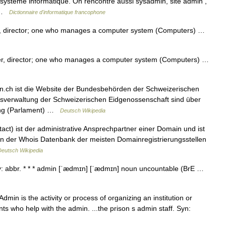
 système informatique. On rencontre aussi sysadmin, site admin ,
… …
Dictionnaire d'informatique francophone
r, director; one who manages a computer system (Computers) …
er, director; one who manages a computer system (Computers) …
ch ist die Website der Bundesbehörden der Schweizerischen
sverwaltung der Schweizerischen Eidgenossenschaft sind über
ung (Parlament) …
Deutsch Wikipedia
ct) ist der administrative Ansprechpartner einer Domain und ist
in der Whois Datenbank der meisten Domainregistrierungsstellen
Deutsch Wikipedia
gy: abbr. * * * admin [ˈædmɪn] [ˈædmɪn] noun uncountable (BrE …
min is the activity or process of organizing an institution or
s who help with the admin. ...the prison s admin staff. Syn: