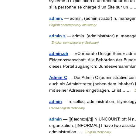
système d exploitation d un ordinateur ou un
si la personne se charge d un Site sur un
admin.
— admin. (administrator) n. manage
English contemporary dictionary
admin.s
— admin. (administrator) n. manag
English contemporary dictionary
admin.ch
— «Corporate Design Bund» admin.
Eidgenossenschaft. Alle Behörden der Bunde
dieses Portal zugänglich: Bundesversamml
Admin-C
— Der Admin C (administrative conta
auch als Administrator (neben dem Inhaber) 
mit seiner Adresse eingetragen. Er ist… …
admin
— n. colloq. administration. Etymolo
Useful english dictionary
admin
— [[t]æ̱dmɪn[/t]] N UNCOUNT: oft N n Ad
organization. [INFORMAL] I have two assistant
administration …
English dictionary