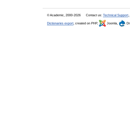
© Academic, 2000-2026
Contact us:
Technical Support
,
Dictionaries export
, created on PHP,
Joomla,
Dr