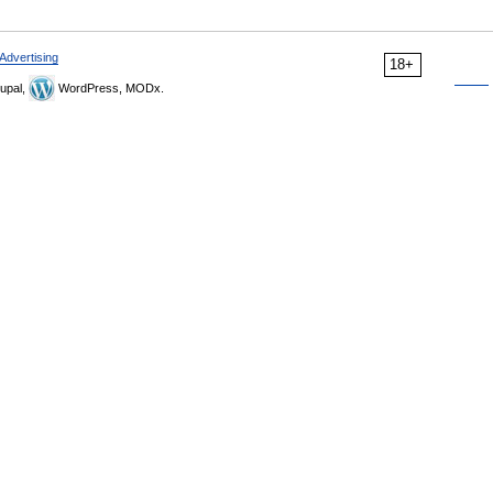
Advertising
18+
upal,
WordPress, MODx.