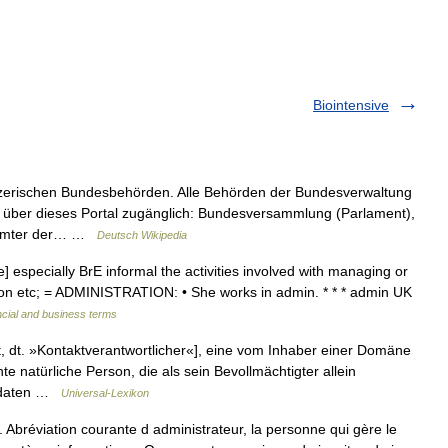
Biointensive
zerischen Bundesbehörden. Alle Behörden der Bundesverwaltung
 über dieses Portal zugänglich: Bundesversammlung (Parlament),
d Ämter der… …
Deutsch Wikipedia
especially BrE informal the activities involved with managing or
ion etc; = ADMINISTRATION: • She works in admin. * * * admin UK
ncial and business terms
, dt. »Kontaktverantwortlicher«], eine vom Inhaber einer Domäne
e natürliche Person, die als sein Bevollmächtigter allein
endaten …
Universal-Lexikon
réviation courante d administrateur, la personne qui gère le