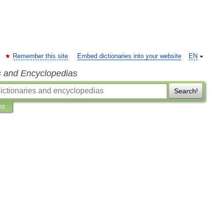
Remember this site
Embed dictionaries into your website
EN
s and Encyclopedias
Search!
ns