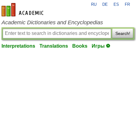
RU
DE
ES
FR
en-academic.com
Academic Dictionaries and Encyclopedias
Search!
Interpretations
Translations
Books
Игры ⚽