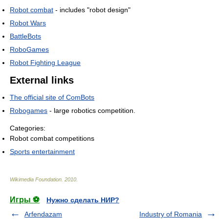
Robot combat
- includes "robot design"
Robot Wars
BattleBots
RoboGames
Robot Fighting League
External links
The official site of ComBots
Robogames
- large robotics competition.
Categories:
Robot combat competitions
Sports entertainment
Wikimedia Foundation
.
2010
.
Игры ⚽
Нужно сделать НИР?
Arfendazam
Industry of Romania