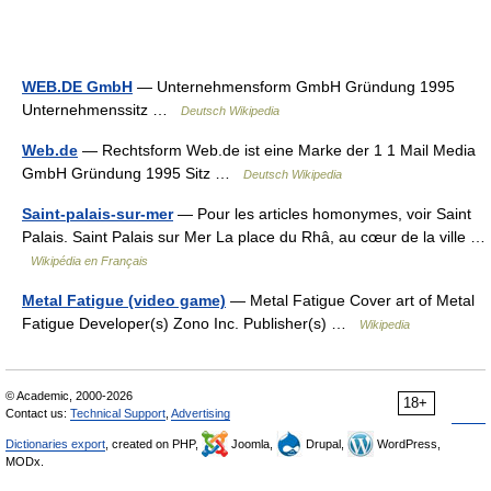
WEB.DE GmbH
— Unternehmensform GmbH Gründung 1995
Unternehmenssitz …
Deutsch Wikipedia
Web.de
— Rechtsform Web.de ist eine Marke der 1 1 Mail Media
GmbH Gründung 1995 Sitz …
Deutsch Wikipedia
Saint-palais-sur-mer
— Pour les articles homonymes, voir Saint
Palais. Saint Palais sur Mer La place du Rhâ, au cœur de la ville …
Wikipédia en Français
Metal Fatigue (video game)
— Metal Fatigue Cover art of Metal
Fatigue Developer(s) Zono Inc. Publisher(s) …
Wikipedia
© Academic, 2000-2026
18+
Contact us:
Technical Support
,
Advertising
Dictionaries export
, created on PHP,
Joomla,
Drupal,
WordPress,
MODx.