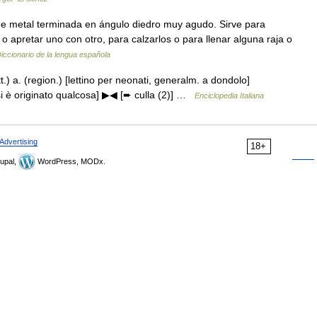
de metal terminada en ángulo diedro muy agudo. Sirve para
 o apretar uno con otro, para calzarlos o para llenar alguna raja o
iccionario de la lengua española
lett.) a. (region.) [lettino per neonati, generalm. a dondolo]
ui si è originato qualcosa] ▶◀ [➨ culla (2)] …
Enciclopedia Italiana
Advertising
18+
upal,
WordPress, MODx.