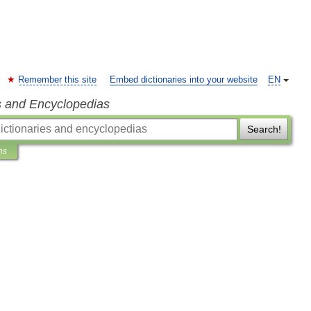
Remember this site
Embed dictionaries into your website
EN
s and Encyclopedias
Search!
ns