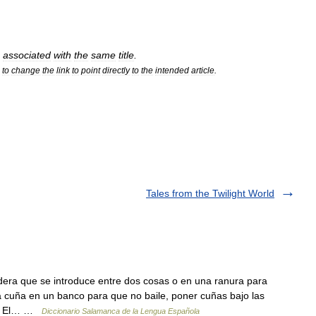
associated
with
the
same
title
.
to
change
the
link
to
point
directly
to
the
intended
article
.
Tales from the Twilight World
era que se introduce entre dos cosas o en una ranura para
 una cuña en un banco para que no baile, poner cuñas bajo las
va. El… …
Diccionario Salamanca de la Lengua Española