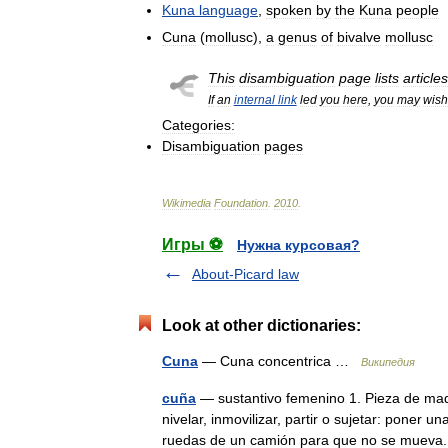
Kuna
language
,
spoken
by
the
Kuna
people
Cuna
(
mollusc
),
a
genus
of
bivalve
mollusc
This
disambiguation
page
lists
articles
If
an
internal
link
led
you
here
,
you
may
wish
Categories:
Disambiguation
pages
Wikimedia
Foundation
.
2010
.
Игры ⚽
Нужна курсовая?
About-Picard law
Look at other dictionaries:
Cuna
— Сuna concentrica …
Википедия
cuña
— sustantivo femenino 1. Pieza de mad
nivelar, inmovilizar, partir o sujetar: poner
ruedas de un camión para que no se mue