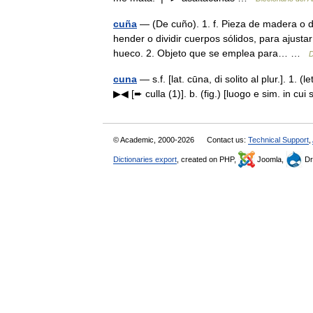
cuña
— (De cuño). 1. f. Pieza de madera o 
hender o dividir cuerpos sólidos, para ajustar
hueco. 2. Objeto que se emplea para… …
D
cuna
— s.f. [lat. cūna, di solito al plur.]. 1. (
▶◀ [➨ culla (1)]. b. (fig.) [luogo e sim. in c
© Academic, 2000-2026
Contact us:
Technical Support
,
Dictionaries export
, created on PHP,
Joomla,
Dr