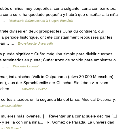
ebés o niños muy pequeños: cuna colgante, cuna con barrotes,
La cuna se le ha quedado pequeña y habrá que enseñar a la niña
ado …
Diccionario Salamanca de la Lengua Española
ale divisés en deux groupes: les Cuna du continent, qui
t la période historique, ont été constamment repoussés par les
de San… …
Encyclopédie Universelle
puede significar: Cuña: máquina simple para dividir cuerpos
te terminados en punta; Cuña: trozo de sonido para ambientar o
uña:… …
Wikipedia Español
r, indianisches Volk in Ostpanama (etwa 30 000 Menschen)
), aus der Sprachfamilie der Chibcha. Sie leben v. a. vom
anischen… …
Universal-Lexikon
ortos situados en la segunda fila del tarso. Medical Dictionary.
cionario médico
 mujeres más jóvenes. ❙ «Reventar una cuna: suele decirse [...]
io y se lía con una niña...» R. Gómez de Parada, La universidad
rgot "El Sohez"