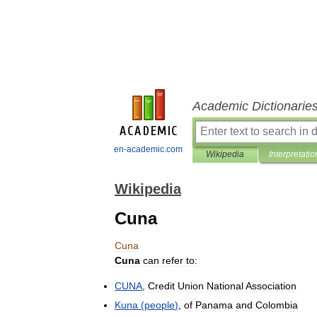
Academic Dictionarie
en-academic.com
Wikipedia
Interpretatio
Wikipedia
Cuna
Cuna
Cuna
can
refer
to:
CUNA
,
Credit
Union
National
Association
Kuna
(
people
)
,
of
Panama
and
Colombia