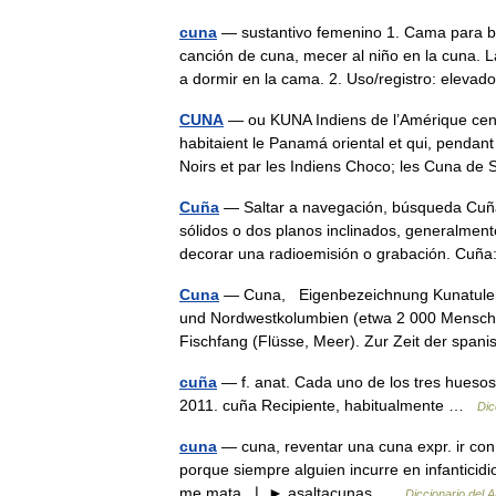
cuna
— sustantivo femenino 1. Cama para b
canción de cuna, mecer al niño en la cuna. 
a dormir en la cama. 2. Uso/registro: elev
CUNA
— ou KUNA Indiens de l’Amérique centr
habitaient le Panamá oriental et qui, pendan
Noirs et par les Indiens Choco; les Cuna 
Cuña
— Saltar a navegación, búsqueda Cuña 
sólidos o dos planos inclinados, generalmen
decorar una radioemisión o grabación. C
Cuna
— Cuna, Eigenbezeichnung Kunatulema
und Nordwestkolumbien (etwa 2 000 Menschen
Fischfang (Flüsse, Meer). Zur Zeit der sp
cuña
— f. anat. Cada uno de los tres huesos c
2011. cuña Recipiente, habitualmente …
Dic
cuna
— cuna, reventar una cuna expr. ir con
porque siempre alguien incurre en infanticid
me mata. ❘ ► asaltacunas …
Diccionario del A