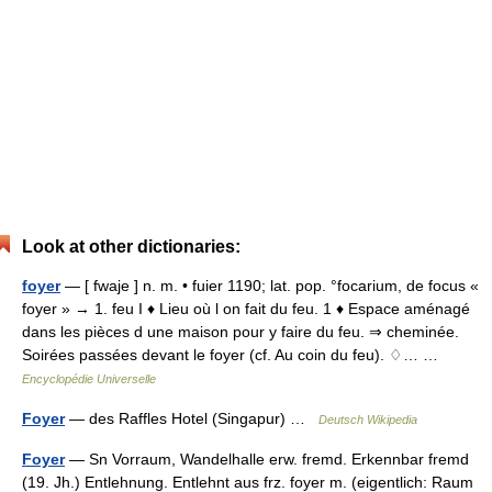
Look at other dictionaries:
foyer
— [ fwaje ] n. m. • fuier 1190; lat. pop. °focarium, de focus «
foyer » → 1. feu I ♦ Lieu où l on fait du feu. 1 ♦ Espace aménagé
dans les pièces d une maison pour y faire du feu. ⇒ cheminée.
Soirées passées devant le foyer (cf. Au coin du feu). ♢… …
Encyclopédie Universelle
Foyer
— des Raffles Hotel (Singapur) …
Deutsch Wikipedia
Foyer
— Sn Vorraum, Wandelhalle erw. fremd. Erkennbar fremd
(19. Jh.) Entlehnung. Entlehnt aus frz. foyer m. (eigentlich: Raum