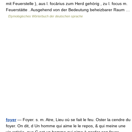
mit Feuerstelle ), aus l. focārius zum Herd gehörig , zu l. focus m.
Feuerstätte . Ausgehend von der Bedeutung beheizbarer Raum …
Etymologisches Wörterbuch der deutschen sprache
foyer
— Foyer. s. m. Atre, Lieu où se fait le feu. Oster la cendre du
foyer. On dit, d Un homme qui aime le le repos, & qui meine une