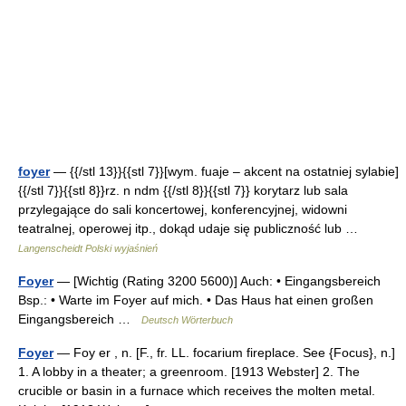
foyer
— {{/stl 13}}{{stl 7}}[wym. fuaje – akcent na ostatniej sylabie]
{{/stl 7}}{{stl 8}}rz. n ndm {{/stl 8}}{{stl 7}} korytarz lub sala
przylegające do sali koncertowej, konferencyjnej, widowni
teatralnej, operowej itp., dokąd udaje się publiczność lub …
Langenscheidt Polski wyjaśnień
Foyer
— [Wichtig (Rating 3200 5600)] Auch: • Eingangsbereich
Bsp.: • Warte im Foyer auf mich. • Das Haus hat einen großen
Eingangsbereich …
Deutsch Wörterbuch
Foyer
— Foy er , n. [F., fr. LL. focarium fireplace. See {Focus}, n.]
1. A lobby in a theater; a greenroom. [1913 Webster] 2. The
crucible or basin in a furnace which receives the molten metal.