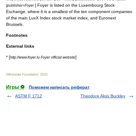
] Foyer is listed on the
Luxembourg Stock
|publisher=Foyer
Exchange
, where it is a smallest of the ten component companies
of the main
LuxX Index
stock market index
, and
Euronext
Brussels
.
Footnotes
External links
* [
]
http://www.foyer.lu Foyer official website
Wikimedia Foundation
.
2010
.
Игры ⚽
Поможем написать реферат
ASTM F 1712
Theodore Alois Buckley