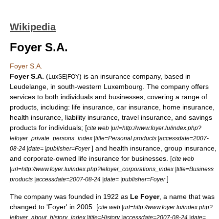
Wikipedia
Foyer S.A.
Foyer S.A.
Foyer S.A.
(
) is an
insurance
company, based in
LuxSE|FOY
Leudelange
, in south-western
Luxembourg
. The company offers
services to both individuals and businesses, covering a range of
products, including:
life insurance
,
car insurance
,
home insurance
,
health insurance
,
liability insurance
,
travel insurance
, and
savings
products for individuals; [
cite web |url=http://www.foyer.lu/index.php?
lefoyer_private_persons_index |title=Personal products |accessdate=2007-
] and
health insurance
,
group insurance
,
08-24 |date= |publisher=Foyer
and
corporate-owned life insurance
for businesses. [
cite web
|url=http://www.foyer.lu/index.php?lefoyer_corporations_index |title=Business
]
products |accessdate=2007-08-24 |date= |publisher=Foyer
The company was founded in 1922 as
Le Foyer
, a name that was
changed to 'Foyer' in 2005. [
cite web |url=http://www.foyer.lu/index.php?
lefoyer_about_history_index |title=History |accessdate=2007-08-24 |date=