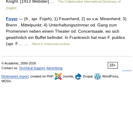
Knight. [1913 Webster] …
The Collaborative International Dictionary of
English
Foyer
— (fr., spr. Fojeh), 1) Feuerherd; 2) so v.w. Minenherd; 3)
Brenn , Mittelpunkt; 4) Unterhaltungszimmer od. Gang zum
Promeniren neben einem Theater od. Concertsaale, wo sich
gewöhnlich ein Buffet befindet. In Frankreich hat man F. publics
(spr. F.… …
Pierer's Universal-Lexikon
© Academic, 2000-2026
18+
Contact us:
Technical Support
,
Advertising
Dictionaries export
, created on PHP,
Joomla,
Drupal,
WordPress,
MODx.