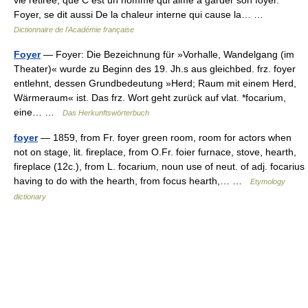
vie retirée, que C est un homme qui aime à garder son foyer.
Foyer, se dit aussi De la chaleur interne qui cause la… …
Dictionnaire de l'Académie française
Foyer
— Foyer: Die Bezeichnung für »Vorhalle, Wandelgang (im
Theater)« wurde zu Beginn des 19. Jh.s aus gleichbed. frz. foyer
entlehnt, dessen Grundbedeutung »Herd; Raum mit einem Herd,
Wärmeraum« ist. Das frz. Wort geht zurück auf vlat. *focarium,
eine… …
Das Herkunftswörterbuch
foyer
— 1859, from Fr. foyer green room, room for actors when
not on stage, lit. fireplace, from O.Fr. foier furnace, stove, hearth,
fireplace (12c.), from L. focarium, noun use of neut. of adj. focarius
having to do with the hearth, from focus hearth,… …
Etymology
dictionary