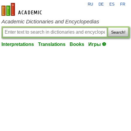
RU
DE
ES
FR
en-academic.com
Academic Dictionaries and Encyclopedias
Search!
Interpretations
Translations
Books
Игры ⚽