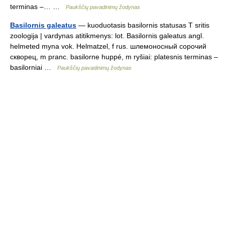
terminas –… …
Paukščių pavadinimų žodynas
Basilornis galeatus
— kuoduotasis basilornis statusas T sritis
zoologija | vardynas atitikmenys: lot. Basilornis galeatus angl.
helmeted myna vok. Helmatzel, f rus. шлемоносный сорочий
скворец, m pranc. basilorne huppé, m ryšiai: platesnis terminas –
basilorniai …
Paukščių pavadinimų žodynas