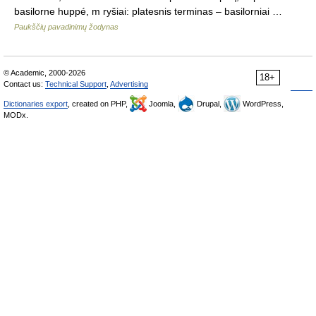
basilorne huppé, m ryšiai: platesnis terminas – basilorniai …
Paukščių pavadinimų žodynas
© Academic, 2000-2026
18+
Contact us:
Technical Support
,
Advertising
Dictionaries export
, created on PHP,
Joomla,
Drupal,
WordPress,
MODx.