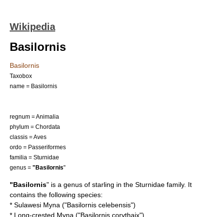
Wikipedia
Basilornis
Basilornis
Taxobox
name = Basilornis
regnum =
Animalia
phylum =
Chordata
classis =
Aves
ordo =
Passeriformes
familia =
Sturnidae
genus =
"Basilornis
"
"Basilornis
" is a genus of
starling
in the
Sturnidae
family. It
contains the following species:
*
Sulawesi Myna
("Basilornis celebensis")
*
Long-crested Myna
("Basilornis corythaix")