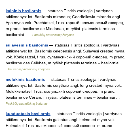
kalninis basilornis
— statusas T sritis zoologija | vardynas
atitikmenys: lot. Basilornis mirandus; Goodfellowia miranda angl.
Apo myna vok. Prachtatzel, f rus. горный шлемоносный скворец,
m pranc. basilorne de Mindanao, m ryšiai: platesnis terminas –
basilorniai …
Paukščių pavadinimų žodynas
sulavesinis basilornis
— statusas T sritis zoologija | vardynas
atitikmenys: lot. Basilornis celebensis angl. Sulawesi crested myna
vok. Königsatzel, f rus. сулавесийский сорочий скворец, m pranc.
basilorne des Célèbes, m ryšiai: platesnis terminas – basilorniai …
Paukščių pavadinimų žodynas
molukinis basilornis
— statusas T sritis zoologija | vardynas
atitikmenys: lot. Basilornis corythaix angl. long crested myna vok.
Molukkenatzel, f rus. молуккский сорочий скворец, m pranc.
basilorne de Céram, m ryšiai: platesnis terminas – basilorniai …
Paukščių pavadinimų žodynas
kuoduotasis basilornis
— statusas T sritis zoologija | vardynas
atitikmenys: lot. Basilornis galeatus angl. helmeted myna vok.
Helmatzel, f rus. шлемоносный сорочий скворец, m pranc.