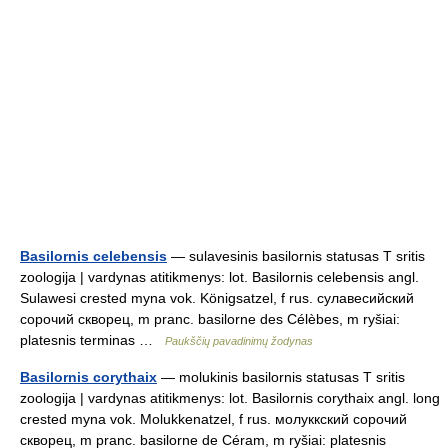
Basilornis celebensis
— sulavesinis basilornis statusas T sritis
zoologija | vardynas atitikmenys: lot. Basilornis celebensis angl.
Sulawesi crested myna vok. Königsatzel, f rus. сулавесийский
сорочий скворец, m pranc. basilorne des Célèbes, m ryšiai:
platesnis terminas …
Paukščių pavadinimų žodynas
Basilornis corythaix
— molukinis basilornis statusas T sritis
zoologija | vardynas atitikmenys: lot. Basilornis corythaix angl. long
crested myna vok. Molukkenatzel, f rus. молуккский сорочий
скворец, m pranc. basilorne de Céram, m ryšiai: platesnis