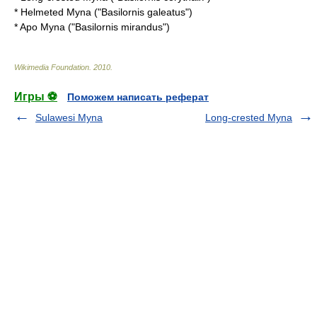
*
Helmeted Myna
("Basilornis galeatus")
*
Apo Myna
("Basilornis mirandus")
Wikimedia Foundation
.
2010
.
Игры ⚽
Поможем написать реферат
Sulawesi Myna
Long-crested Myna