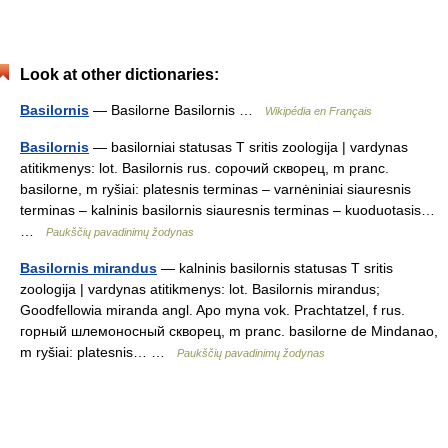
Look at other dictionaries:
Basilornis
— Basilorne Basilornis …
Wikipédia en Français
Basilornis
— basilorniai statusas T sritis zoologija | vardynas
atitikmenys: lot. Basilornis rus. сорочий скворец, m pranc.
basilorne, m ryšiai: platesnis terminas – varnėniniai siauresnis
terminas – kalninis basilornis siauresnis terminas – kuoduotasis…
…
Paukščių pavadinimų žodynas
Basilornis mirandus
— kalninis basilornis statusas T sritis
zoologija | vardynas atitikmenys: lot. Basilornis mirandus;
Goodfellowia miranda angl. Apo myna vok. Prachtatzel, f rus.
горный шлемоносный скворец, m pranc. basilorne de Mindanao,
m ryšiai: platesnis… …
Paukščių pavadinimų žodynas