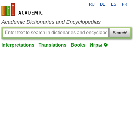
RU
DE
ES
FR
en-academic.com
Academic Dictionaries and Encyclopedias
Search!
Interpretations
Translations
Books
Игры ⚽