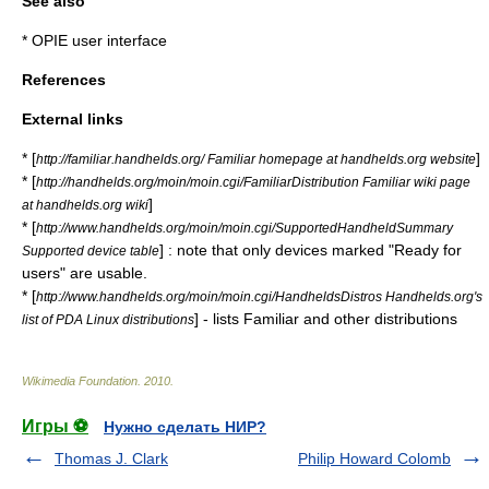
See also
*
OPIE user interface
References
External links
* [
]
http://familiar.handhelds.org/ Familiar homepage at handhelds.org website
* [
http://handhelds.org/moin/moin.cgi/FamiliarDistribution Familiar wiki page
]
at handhelds.org wiki
* [
http://www.handhelds.org/moin/moin.cgi/SupportedHandheldSummary
] : note that only devices marked "Ready for
Supported device table
users" are usable.
* [
http://www.handhelds.org/moin/moin.cgi/HandheldsDistros Handhelds.org's
] - lists Familiar and other distributions
list of PDA Linux distributions
Wikimedia Foundation
.
2010
.
Игры ⚽
Нужно сделать НИР?
Thomas J. Clark
Philip Howard Colomb