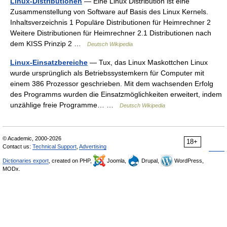
Linux-Distributionen
— Eine Linux Distribution ist eine
Zusammenstellung von Software auf Basis des Linux Kernels.
Inhaltsverzeichnis 1 Populäre Distributionen für Heimrechner 2
Weitere Distributionen für Heimrechner 2.1 Distributionen nach
dem KISS Prinzip 2 …
Deutsch Wikipedia
Linux-Einsatzbereiche
— Tux, das Linux Maskottchen Linux
wurde ursprünglich als Betriebssystemkern für Computer mit
einem 386 Prozessor geschrieben. Mit dem wachsenden Erfolg
des Programms wurden die Einsatzmöglichkeiten erweitert, indem
unzählige freie Programme… …
Deutsch Wikipedia
© Academic, 2000-2026
18+
Contact us:
Technical Support
,
Advertising
Dictionaries export
, created on PHP,
Joomla,
Drupal,
WordPress,
MODx.