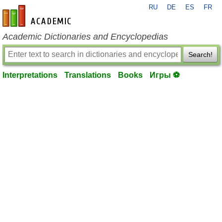
RU
DE
ES
FR
en-academic.com
Academic Dictionaries and Encyclopedias
Search!
Interpretations
Translations
Books
Игры ⚽