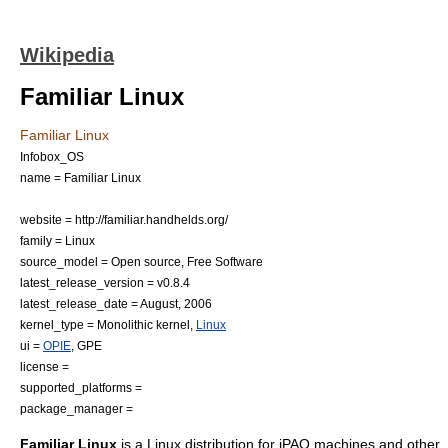
Wikipedia
Familiar Linux
Familiar Linux
Infobox_OS
name = Familiar Linux
website = http://familiar.handhelds.org/
family =
Linux
source_model =
Open source
,
Free Software
latest_release_version = v0.8.4
latest_release_date = August, 2006
kernel_type =
Monolithic kernel
,
Linux
ui =
OPIE
, GPE
license =
supported_platforms =
package_manager =
Familiar Linux
is a
Linux distribution
for
iPAQ
machines and other