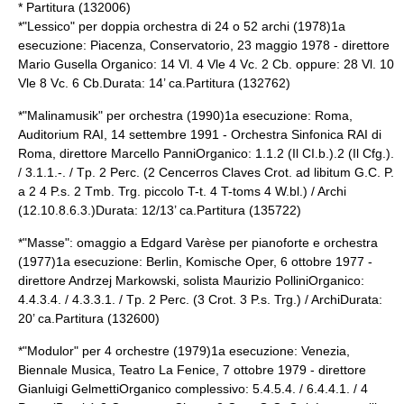
* Partitura (132006)
*"Lessico" per doppia orchestra di 24 o 52 archi (1978)1a
esecuzione: Piacenza, Conservatorio, 23 maggio 1978 - direttore
Mario Gusella Organico: 14 Vl. 4 Vle 4 Vc. 2 Cb. oppure: 28 Vl. 10
Vle 8 Vc. 6 Cb.Durata: 14’ ca.Partitura (132762)
*"Malinamusik" per orchestra (1990)1a esecuzione: Roma,
Auditorium RAI, 14 settembre 1991 - Orchestra Sinfonica RAI di
Roma, direttore Marcello PanniOrganico: 1.1.2 (Il CI.b.).2 (Il Cfg.).
/ 3.1.1.-. / Tp. 2 Perc. (2 Cencerros Claves Crot. ad libitum G.C. P.
a 2 4 P.s. 2 Tmb. Trg. piccolo T-t. 4 T-toms 4 W.bl.) / Archi
(12.10.8.6.3.)Durata: 12/13’ ca.Partitura (135722)
*"Masse": omaggio a
Edgard Varèse
per pianoforte e orchestra
(1977)1a esecuzione: Berlin, Komische Oper, 6 ottobre 1977 -
direttore Andrzej Markowski, solista Maurizio PolliniOrganico:
4.4.3.4. / 4.3.3.1. / Tp. 2 Perc. (3 Crot. 3 P.s. Trg.) / ArchiDurata:
20’ ca.Partitura (132600)
*"Modulor" per 4 orchestre (1979)1a esecuzione: Venezia,
Biennale Musica, Teatro La Fenice, 7 ottobre 1979 - direttore
Gianluigi GelmettiOrganico complessivo: 5.4.5.4. / 6.4.4.1. / 4