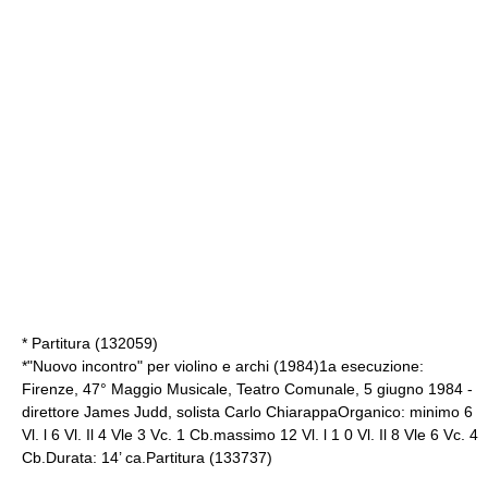
* Partitura (132059)
*"Nuovo incontro" per violino e archi (1984)1a esecuzione:
Firenze, 47° Maggio Musicale, Teatro Comunale, 5 giugno 1984 -
direttore James Judd, solista Carlo ChiarappaOrganico: minimo 6
Vl. l 6 Vl. Il 4 Vle 3 Vc. 1 Cb.massimo 12 Vl. l 1 0 Vl. Il 8 Vle 6 Vc. 4
Cb.Durata: 14’ ca.Partitura (133737)