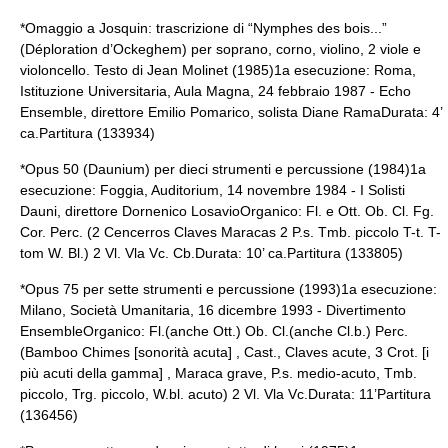
*Omaggio a Josquin: trascrizione di “Nymphes des bois...”
(Déploration d’Ockeghem) per soprano, corno, violino, 2 viole e
violoncello. Testo di Jean Molinet (1985)1a esecuzione: Roma,
Istituzione Universitaria, Aula Magna, 24 febbraio 1987 - Echo
Ensemble, direttore Emilio Pomarico, solista Diane RamaDurata: 4’
ca.Partitura (133934)
*Opus 50 (Daunium) per dieci strumenti e percussione (1984)1a
esecuzione: Foggia, Auditorium, 14 novembre 1984 - I Solisti
Dauni, direttore Dornenico LosavioOrganico: Fl. e Ott. Ob. Cl. Fg.
Cor. Perc. (2 Cencerros Claves Maracas 2 P.s. Tmb. piccolo T-t. T-
tom W. Bl.) 2 Vl. Vla Vc. Cb.Durata: 10’ ca.Partitura (133805)
*Opus 75 per sette strumenti e percussione (1993)1a esecuzione:
Milano, Società Umanitaria, 16 dicembre 1993 - Divertimento
EnsembleOrganico: Fl.(anche Ott.) Ob. Cl.(anche Cl.b.) Perc.
(Bamboo Chimes [sonorità acuta] , Cast., Claves acute, 3 Crot. [i
più acuti della gamma] , Maraca grave, P.s. medio-acuto, Tmb.
piccolo, Trg. piccolo, W.bl. acuto) 2 Vl. Vla Vc.Durata: 11’Partitura
(136456)