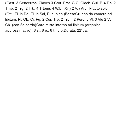
(Cast. 3 Cencerros, Claves 3 Crot. Frst. G.C. Glock. Gui. P. 4 P.s. 2
Tmb. 2 Trg. 2 T-t., 4 T-toms 4 W.bI. Xil.) 2 A. / ArchiFlauto solo
(Ott., Fl. in Do, Fl. in Sol, FI.b. o cb.)BassoGruppo da camera ad
libitum: Fl. Ob. Ci. Fg. 2 Cor. Trb. 2 Trbn. 2 Perc. 8 Vl. 3 Vle 2 Vc.
Cb. (con 5a corda)Coro misto interno ad libitum (organico
approssimativo): 8 s., 8 e., 8 t., 8 b.Durata: 22’ ca.