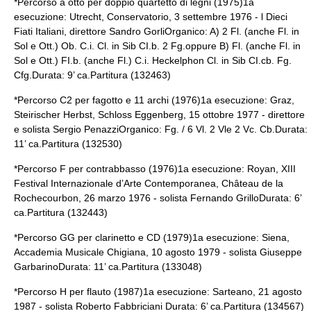
*Percorso a otto per doppio quartetto di legni (1975)1a
esecuzione: Utrecht, Conservatorio, 3 settembre 1976 - l Dieci
Fiati Italiani, direttore Sandro GorliOrganico: A) 2 Fl. (anche Fl. in
Sol e Ott.) Ob. C.i. Cl. in Sib CI.b. 2 Fg.oppure B) Fl. (anche Fl. in
Sol e Ott.) FI.b. (anche Fl.) C.i. Heckelphon Cl. in Sib CI.cb. Fg.
Cfg.Durata: 9’ ca.Partitura (132463)
*Percorso C2 per fagotto e 11 archi (1976)1a esecuzione: Graz,
Steirischer Herbst, Schloss Eggenberg, 15 ottobre 1977 - direttore
e solista Sergio PenazziOrganico: Fg. / 6 Vl. 2 Vle 2 Vc. Cb.Durata:
11’ ca.Partitura (132530)
*Percorso F per contrabbasso (1976)1a esecuzione: Royan, XIII
Festival Internazionale d’Arte Contemporanea, Château de la
Rochecourbon, 26 marzo 1976 - solista Fernando GrilloDurata: 6’
ca.Partitura (132443)
*Percorso GG per clarinetto e CD (1979)1a esecuzione: Siena,
Accademia Musicale Chigiana, 10 agosto 1979 - solista Giuseppe
GarbarinoDurata: 11’ ca.Partitura (133048)
*Percorso H per flauto (1987)1a esecuzione: Sarteano, 21 agosto
1987 - solista Roberto Fabbriciani Durata: 6’ ca.Partitura (134567)