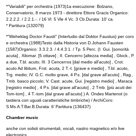
*"Variabili" per orchestra (1973)1a esecuzione: Bolzano,
Conservatorio, 8 marzo 1973 - direttore Ettore Gracis Organico:
2.2.2.2. / 2.2.1.-. / 16 Vl. 5 Vle 4 Vc. 3 Cb.Durata: 10’ ca.
* Partitura (132079)
*"Weheklag Doctor Fausti" (Interludio dal Doktor Faustus) per coro
e orchestra (1988)Testo dalla Historia von D.Johann Fausten
(1587)Organico: 3.3.2.3. / 4.4.3.1. / Tp. 5 Perc. (I. Gui. [sonorità
acuta] , Xilomar. [5 ottave] ; II. Cencerro [altezza media] , Glock., P.
a due, T.bl. acuto; III. 3 Cencerros [dal medio all’acuto] , Crot.
acuto Ad libitum, Frst. acuta, 2 T.-t. [grave e medio] , T.bl. acuto,
Trg. medio; IV. G.C. molto grave, 4 P.s. [dal grave all’acuto] , Rag.,
Tmb. basco piccolo; V. Cast. acute, Gui. [registro medio] , Maraca
[registro medio] , 4 P.s. [dal grave all’acuto] , 2 Tmb. [più acuti dei
Tom-tom] , 4 T.-tom [dal grave all’acuto] ) A. Ondes Martenot (o
tastiera con uguali caratteristiche timbriche) / ArchiCoro:
S.Ms.A.T.Bar.B.Durata: 6’ Partitura (136437)
Chamber music
anche con solisti strumentali, vocali, nastro magnetico e/o live
electronics