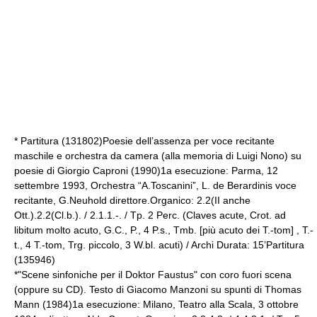
* Partitura (131802)Poesie dell’assenza per voce recitante
maschile e orchestra da camera (alla memoria di Luigi Nono) su
poesie di Giorgio Caproni (1990)1a esecuzione: Parma, 12
settembre 1993, Orchestra “A.Toscanini”, L. de Berardinis voce
recitante, G.Neuhold direttore.Organico: 2.2(II anche
Ott.).2.2(Cl.b.). / 2.1.1.-. / Tp. 2 Perc. (Claves acute, Crot. ad
libitum molto acuto, G.C., P., 4 P.s., Tmb. [più acuto dei T.-tom] , T.-
t., 4 T.-tom, Trg. piccolo, 3 W.bl. acuti) / Archi Durata: 15’Partitura
(135946)
*"Scene sinfoniche per il Doktor Faustus" con coro fuori scena
(oppure su CD). Testo di Giacomo Manzoni su spunti di Thomas
Mann (1984)1a esecuzione: Milano, Teatro alla Scala, 3 ottobre