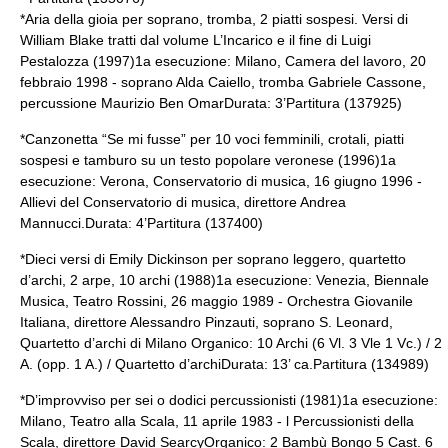
*Aria della gioia per soprano, tromba, 2 piatti sospesi. Versi di
William Blake tratti dal volume L’Incarico e il fine di Luigi
Pestalozza (1997)1a esecuzione: Milano, Camera del lavoro, 20
febbraio 1998 - soprano Alda Caiello, tromba Gabriele Cassone,
percussione Maurizio Ben OmarDurata: 3’Partitura (137925)
*Canzonetta “Se mi fusse” per 10 voci femminili, crotali, piatti
sospesi e tamburo su un testo popolare veronese (1996)1a
esecuzione: Verona, Conservatorio di musica, 16 giugno 1996 -
Allievi del Conservatorio di musica, direttore Andrea
Mannucci.Durata: 4’Partitura (137400)
*Dieci versi di
Emily Dickinson
per soprano leggero, quartetto
d’archi, 2 arpe, 10 archi (1988)1a esecuzione: Venezia, Biennale
Musica, Teatro Rossini, 26 maggio 1989 - Orchestra Giovanile
Italiana, direttore Alessandro Pinzauti, soprano S. Leonard,
Quartetto d’archi di Milano Organico: 10 Archi (6 Vl. 3 Vle 1 Vc.) / 2
A. (opp. 1 A.) / Quartetto d’archiDurata: 13’ ca.Partitura (134989)
*D’improvviso per sei o dodici percussionisti (1981)1a esecuzione:
Milano, Teatro alla Scala, 11 aprile 1983 - l Percussionisti della
Scala, direttore David SearcyOrganico: 2 Bambù Bongo 5 Cast. 6