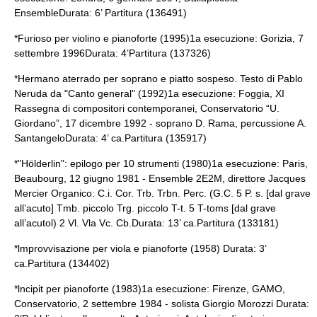
EnsembleDurata: 6’ Partitura (136491)
*Furioso per violino e pianoforte (1995)1a esecuzione: Gorizia, 7
settembre 1996Durata: 4’Partitura (137326)
*Hermano aterrado per soprano e piatto sospeso. Testo di
Pablo
Neruda
da "Canto general" (1992)1a esecuzione: Foggia, XI
Rassegna di compositori contemporanei, Conservatorio “U.
Giordano”, 17 dicembre 1992 - soprano D. Rama, percussione A.
SantangeloDurata: 4’ ca.Partitura (135917)
*"Hölderlin": epilogo per 10 strumenti (1980)1a esecuzione: Paris,
Beaubourg, 12 giugno 1981 - Ensemble 2E2M, direttore Jacques
Mercier Organico: C.i. Cor. Trb. Trbn. Perc. (G.C. 5 P. s. [dal grave
all’acuto] Tmb. piccolo Trg. piccolo T-t. 5 T-toms [dal grave
all’acutol) 2 Vl. Vla Vc. Cb.Durata: 13’ ca.Partitura (133181)
*lmprovvisazione per viola e pianoforte (1958) Durata: 3’
ca.Partitura (134402)
*lncipit per pianoforte (1983)1a esecuzione: Firenze, GAMO,
Conservatorio, 2 settembre 1984 - solista Giorgio Morozzi Durata: