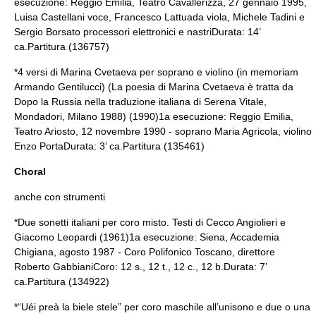
esecuzione: Reggio Emilia, Teatro Cavallerizza, 27 gennaio 1995,
Luisa Castellani voce, Francesco Lattuada viola, Michele Tadini e
Sergio Borsato processori elettronici e nastriDurata: 14’
ca.Partitura (136757)
*4 versi di Marina Cvetaeva per soprano e violino (in memoriam
Armando Gentilucci) (La poesia di Marina Cvetaeva è tratta da
Dopo la Russia nella traduzione italiana di Serena Vitale,
Mondadori, Milano 1988) (1990)1a esecuzione: Reggio Emilia,
Teatro Ariosto, 12 novembre 1990 - soprano Maria Agricola, violino
Enzo PortaDurata: 3’ ca.Partitura (135461)
Choral
anche con strumenti
*Due sonetti italiani per coro misto. Testi di Cecco Angiolieri e
Giacomo Leopardi (1961)1a esecuzione: Siena, Accademia
Chigiana, agosto 1987 - Coro Polifonico Toscano, direttore
Roberto GabbianiCoro: 12 s., 12 t., 12 c., 12 b.Durata: 7’
ca.Partitura (134922)
*“Uéi preà la biele stele” per coro maschile all’unisono e due o una