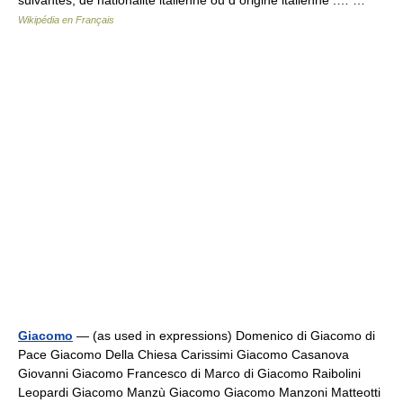
suivantes, de nationalité italienne ou d origine italienne :… …
Wikipédia en Français
Giacomo
— (as used in expressions) Domenico di Giacomo di
Pace Giacomo Della Chiesa Carissimi Giacomo Casanova
Giovanni Giacomo Francesco di Marco di Giacomo Raibolini
Leopardi Giacomo Manzù Giacomo Giacomo Manzoni Matteotti