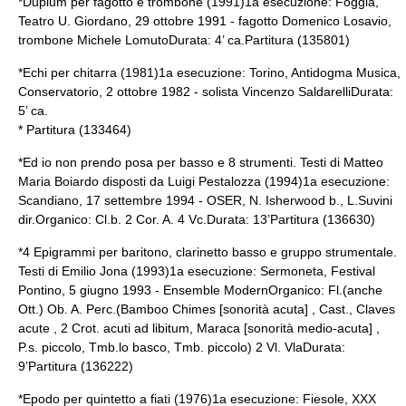
*Duplum per fagotto e trombone (1991)1a esecuzione: Foggia,
Teatro U. Giordano, 29 ottobre 1991 - fagotto Domenico Losavio,
trombone Michele LomutoDurata: 4’ ca.Partitura (135801)
*Echi per chitarra (1981)1a esecuzione: Torino, Antidogma Musica,
Conservatorio, 2 ottobre 1982 - solista Vincenzo SaldarelliDurata:
5’ ca.
* Partitura (133464)
*Ed io non prendo posa per basso e 8 strumenti. Testi di Matteo
Maria Boiardo disposti da Luigi Pestalozza (1994)1a esecuzione:
Scandiano, 17 settembre 1994 - OSER, N. Isherwood b., L.Suvini
dir.Organico: Cl.b. 2 Cor. A. 4 Vc.Durata: 13’Partitura (136630)
*4 Epigrammi per baritono, clarinetto basso e gruppo strumentale.
Testi di Emilio Jona (1993)1a esecuzione: Sermoneta, Festival
Pontino, 5 giugno 1993 - Ensemble ModernOrganico: Fl.(anche
Ott.) Ob. A. Perc.(Bamboo Chimes [sonorità acuta] , Cast., Claves
acute , 2 Crot. acuti ad libitum, Maraca [sonorità medio-acuta] ,
P.s. piccolo, Tmb.lo basco, Tmb. piccolo) 2 Vl. VlaDurata:
9’Partitura (136222)
*Epodo per quintetto a fiati (1976)1a esecuzione: Fiesole, XXX