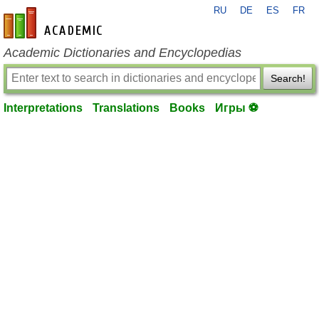
RU
DE
ES
FR
en-academic.com
Academic Dictionaries and Encyclopedias
Search!
Interpretations
Translations
Books
Игры ⚽