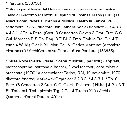
* Partitura (133790)
*"Studio per il finale del Doktor Faustus" per coro e orchestra.
Testo di Giacomo Manzoni su spunti di Thomas Mann (1985)1a
esecuzione: Venezia, Biennale Musica, Teatro la Fenice, 26
settembre 1985 - direttore Jan Latham-KönigOrganico: 3.3.4.3. /
4.4.3.1. / Tp. 4 Perc. (Cast. 3 Cencerros Claves 3 Crot. Frst. G.C.
Gui. Maracas P. 5 P.s. Rag. 3 T. BI. 2 Tmb. Tmb.lo Trg. T-t. 4 T-
toms 4 W. bl.) Glock. Xil. Mar. Cel. A. Ondes Martenot (o tastiera
elettronica) / ArchiCoro mistoDurata: 6’ ca.Partitura (133935)
*"Suite Robespierre" (dalle “Scene musicali”) per soli (2 soprani,
mezzosoprano, baritono e basso), 2 voci recitanti, coro misto e
orchestra (1976)1a esecuzione: Torino, RAI, 19 novembre 1976 -
direttore Andrzej MarkowskiOrganico: 2.2.3.2. / 4.3.3.1. / Tp. 6
Perc. (3 Cencerros 2 Crot. G.C. Glock. P. a ped. [ Hi-hat] 4 P.s. 3 T.
Bl. Tmb. mil. Tmb. piccolo Trg. 2 T-t. 4 T-toms Xil.) / Archi /
Quartetto d’archi Durata: 40’ ca.