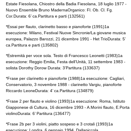
Estate Fiesolana, Chiostro della Badia Fiesolana, 18 luglio 1977 -
Nuovo Ensemble Bruno MadernaOrganico: Fl. Ob. Cl. Fg.
Cor.Durata: 6’ ca.Partitura e parti (132561)
*Essai per flauto, clarinetto basso e pianoforte (1991)1a
esecuzione: Milano, Festival Nuove Sincronie/La giovane musica
europea, Palazzo Barozzi, 21 dicembre 1991 - Het TrioDurata: 5’
ca.Partitura e parti (135802)
*Estremità per voce sola. Testo di Francesco Leonetti (1983)1a
esecuzione: Reggio Emilia, Festa dell’Unità, 11 settembre 1983 -
solista Dorothy Dorow Durata: 3’Partitura (133637)
*Frase per clarinetto e pianoforte (1988)1a esecuzione: Cagliari,
Conservatorio, 3 novembre 1988 - clarinetto Vargiu, pianoforte
Riccardo LeoneDurata: 4’ ca.Partitura (134879)
*Frase 2 per flauto e violino (1993)1a esecuzione: Roma, Istituto
Giapponese di Cultura, 16 dicembre 1993 - A.Morini flauto, E.Porta
violinoDurata: 6’ Partitura (136477)
*Frase 2b per 3 violini, piatto sospeso e 3 crotali (1993)1a
esecuzione: Londra, 6 gennaio 1994, Dallapiccola