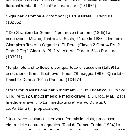
ItalianaDurata: 9 ft 12 inPartitura e parti (131964)
*Sigla per 2 trombe e 2 tromboni (1976)Durata: 1’Partitura
(132562)
*“Die Strahlen der Sonne...” per nove strumenti (1985)1a
esecuzione: Milano, Teatro alla Scala, 21 aprile 1985 - direttore
Giampiero Taverna Organico: Fl. Perc. (Claves 2 Crot. 4 P.s. 2
Tmb. 2 Trg.) Glock. A. Pf. 2 Vl. Vla Vc. Durata: 5’ ca.Partitura
(133911)
*To planets and to flowers per quartetto di sassofoni (1989)1a
esecuzione: Bonn, Beethoven Haus, 26 maggio 1989 - Quartetto
Raschèr Durata: 10’ ca.Partitura (134974)
*Transitori d’estinzione per 5 strumenti (1998)Organico: Fl. in Sol
Cl.b. Perc. (2 Cmp.ci [medio e medio-grave] ), 3 Crot., Mar., 2 P.s.
[medio e grave] , T.-tom medio-grave) Vla Vc.Durata: 6’
ca.Partitura (in preparazione)
*Una...voce...chiama... per voce femminile, viola, processori
elettronici e nastro magnetico. Testi di Franco Fortini (1994)1a