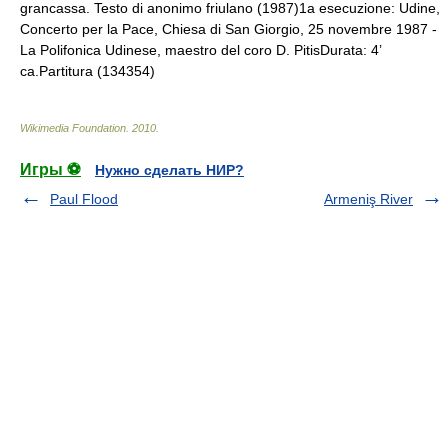
grancassa. Testo di anonimo friulano (1987)1a esecuzione: Udine,
Concerto per la Pace, Chiesa di San Giorgio, 25 novembre 1987 -
La Polifonica Udinese, maestro del coro D. PitisDurata: 4’
ca.Partitura (134354)
Wikimedia Foundation
.
2010
.
Игры ⚽
Нужно сделать НИР?
Paul Flood
Armeniş River