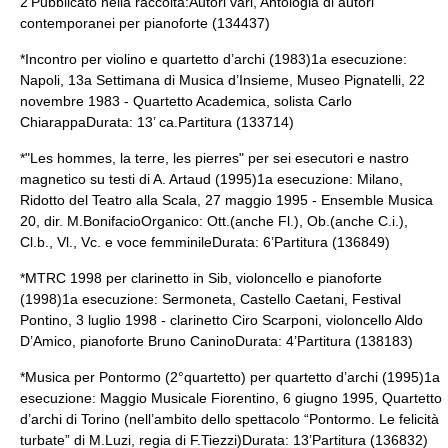
2’Pubblicato nella raccolta:Autori vari, Antologia di autori
contemporanei per pianoforte (134437)
*Incontro per violino e quartetto d’archi (1983)1a esecuzione:
Napoli, 13a Settimana di Musica d’Insieme, Museo Pignatelli, 22
novembre 1983 - Quartetto Academica, solista Carlo
ChiarappaDurata: 13’ ca.Partitura (133714)
*"Les hommes, la terre, les pierres" per sei esecutori e nastro
magnetico su testi di A. Artaud (1995)1a esecuzione: Milano,
Ridotto del Teatro alla Scala, 27 maggio 1995 - Ensemble Musica
20, dir. M.BonifacioOrganico: Ott.(anche Fl.), Ob.(anche C.i.),
Cl.b., Vl., Vc. e voce femminileDurata: 6’Partitura (136849)
*MTRC 1998 per clarinetto in Sib, violoncello e pianoforte
(1998)1a esecuzione: Sermoneta, Castello Caetani, Festival
Pontino, 3 luglio 1998 - clarinetto Ciro Scarponi, violoncello Aldo
D’Amico, pianoforte Bruno CaninoDurata: 4’Partitura (138183)
*Musica per Pontormo (2°quartetto) per quartetto d’archi (1995)1a
esecuzione: Maggio Musicale Fiorentino, 6 giugno 1995, Quartetto
d’archi di Torino (nell’ambito dello spettacolo “Pontormo. Le felicità
turbate” di M.Luzi, regia di F.Tiezzi)Durata: 13’Partitura (136832)