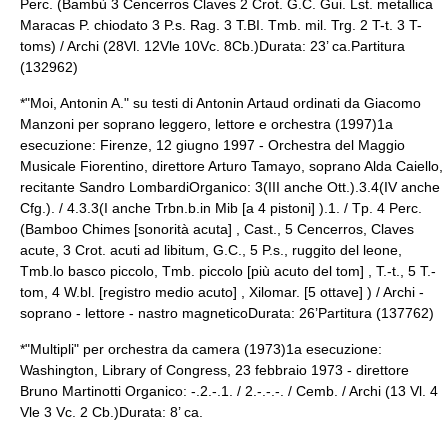
Perc. (Bambù 3 Cencerros Claves 2 Crot. G.C. Gui. Lst. metallica
Maracas P. chiodato 3 P.s. Rag. 3 T.BI. Tmb. mil. Trg. 2 T-t. 3 T-
toms) / Archi (28Vl. 12Vle 10Vc. 8Cb.)Durata: 23’ ca.Partitura
(132962)
*"Moi, Antonin A." su testi di
Antonin Artaud
ordinati da Giacomo
Manzoni per soprano leggero, lettore e orchestra (1997)1a
esecuzione: Firenze, 12 giugno 1997 - Orchestra del Maggio
Musicale Fiorentino, direttore Arturo Tamayo, soprano Alda Caiello,
recitante Sandro LombardiOrganico: 3(III anche Ott.).3.4(IV anche
Cfg.). / 4.3.3(I anche Trbn.b.in Mib [a 4 pistoni] ).1. / Tp. 4 Perc.
(Bamboo Chimes [sonorità acuta] , Cast., 5 Cencerros, Claves
acute, 3 Crot. acuti ad libitum, G.C., 5 P.s., ruggito del leone,
Tmb.lo basco piccolo, Tmb. piccolo [più acuto del tom] , T.-t., 5 T.-
tom, 4 W.bl. [registro medio acuto] , Xilomar. [5 ottave] ) / Archi -
soprano - lettore - nastro magneticoDurata: 26’Partitura (137762)
*"Multipli" per orchestra da camera (1973)1a esecuzione:
Washington, Library of Congress, 23 febbraio 1973 - direttore
Bruno Martinotti Organico: -.2.-.1. / 2.-.-.-. / Cemb. / Archi (13 Vl. 4
Vle 3 Vc. 2 Cb.)Durata: 8’ ca.