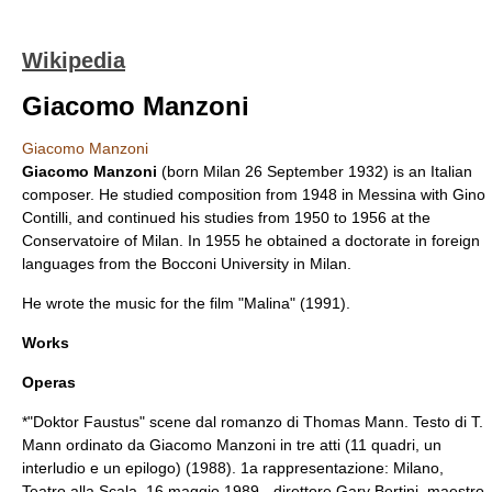
Wikipedia
Giacomo Manzoni
Giacomo Manzoni
Giacomo Manzoni
(born
Milan
26 September
1932
) is an Italian
composer. He studied composition from 1948 in Messina with Gino
Contilli, and continued his studies from 1950 to 1956 at the
Conservatoire of Milan. In 1955 he obtained a doctorate in foreign
languages from the Bocconi University in Milan.
He wrote the music for the film "Malina" (1991).
Works
Operas
*"Doktor Faustus" scene dal romanzo di
Thomas Mann
. Testo di T.
Mann ordinato da Giacomo Manzoni in tre atti (11 quadri, un
interludio e un epilogo) (1988). 1a rappresentazione: Milano,
Teatro alla
Scala
, 16 maggio 1989 - direttore Gary Bertini, maestro