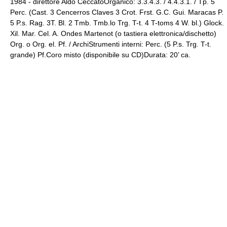
1984 - direttore Aldo CeccatoOrganico: 3.3.4.3. / 4.4.3.1. / Tp. 5
Perc. (Cast. 3 Cencerros Claves 3 Crot. Frst. G.C. Gui. Maracas P.
5 P.s. Rag. 3T. Bl. 2 Tmb. Tmb.lo Trg. T-t. 4 T-toms 4 W. bl.) Glock.
Xil. Mar. Cel. A. Ondes Martenot (o tastiera elettronica/dischetto)
Org. o Org. el. Pf. / ArchiStrumenti interni: Perc. (5 P.s. Trg. T-t.
grande) Pf.Coro misto (disponibile su CD)Durata: 20’ ca.