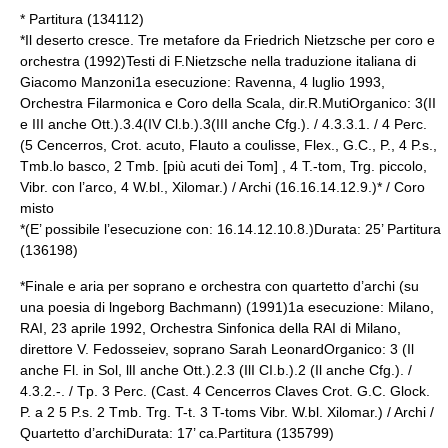
* Partitura (134112)
*Il deserto cresce. Tre metafore da
Friedrich Nietzsche
per coro e
orchestra (1992)Testi di F.Nietzsche nella traduzione italiana di
Giacomo Manzoni1a esecuzione: Ravenna, 4 luglio 1993,
Orchestra Filarmonica e Coro della Scala, dir.R.MutiOrganico: 3(II
e III anche Ott.).3.4(IV Cl.b.).3(III anche Cfg.). / 4.3.3.1. / 4 Perc.
(5 Cencerros, Crot. acuto, Flauto a coulisse, Flex., G.C., P., 4 P.s.,
Tmb.lo basco, 2 Tmb. [più acuti dei Tom] , 4 T.-tom, Trg. piccolo,
Vibr. con l’arco, 4 W.bl., Xilomar.) / Archi (16.16.14.12.9.)* / Coro
misto
*(E’ possibile l’esecuzione con: 16.14.12.10.8.)Durata: 25’ Partitura
(136198)
*Finale e aria per soprano e orchestra con quartetto d’archi (su
una poesia di
lngeborg Bachmann
) (1991)1a esecuzione: Milano,
RAI, 23 aprile 1992, Orchestra Sinfonica della RAI di Milano,
direttore V. Fedosseiev, soprano Sarah LeonardOrganico: 3 (Il
anche Fl. in Sol, llI anche Ott.).2.3 (IlI CI.b.).2 (Il anche Cfg.). /
4.3.2.-. / Tp. 3 Perc. (Cast. 4 Cencerros Claves Crot. G.C. Glock.
P. a 2 5 P.s. 2 Tmb. Trg. T-t. 3 T-toms Vibr. W.bl. Xilomar.) / Archi /
Quartetto d’archiDurata: 17’ ca.Partitura (135799)