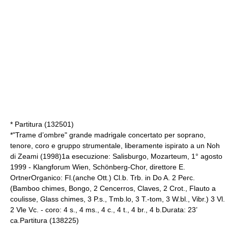
* Partitura (132501)
*"Trame d’ombre" grande madrigale concertato per soprano,
tenore, coro e gruppo strumentale, liberamente ispirato a un Noh
di Zeami (1998)1a esecuzione: Salisburgo, Mozarteum, 1° agosto
1999 - Klangforum Wien, Schönberg-Chor, direttore E.
OrtnerOrganico: Fl.(anche Ott.) Cl.b. Trb. in Do A. 2 Perc.
(Bamboo chimes, Bongo, 2 Cencerros, Claves, 2 Crot., Flauto a
coulisse, Glass chimes, 3 P.s., Tmb.lo, 3 T.-tom, 3 W.bl., Vibr.) 3 Vl.
2 Vle Vc. - coro: 4 s., 4 ms., 4 c., 4 t., 4 br., 4 b.Durata: 23’
ca.Partitura (138225)