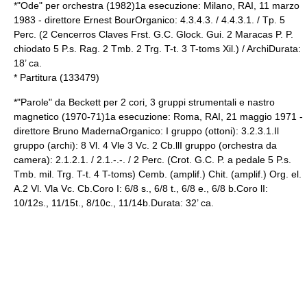
*"Ode" per orchestra (1982)1a esecuzione: Milano, RAI, 11 marzo
1983 - direttore Ernest BourOrganico: 4.3.4.3. / 4.4.3.1. / Tp. 5
Perc. (2 Cencerros Claves Frst. G.C. Glock. Gui. 2 Maracas P. P.
chiodato 5 P.s. Rag. 2 Tmb. 2 Trg. T-t. 3 T-toms Xil.) / ArchiDurata:
18’ ca.
* Partitura (133479)
*"Parole" da Beckett per 2 cori, 3 gruppi strumentali e nastro
magnetico (1970-71)1a esecuzione: Roma, RAI, 21 maggio 1971 -
direttore Bruno MadernaOrganico: I gruppo (ottoni): 3.2.3.1.Il
gruppo (archi): 8 Vl. 4 Vle 3 Vc. 2 Cb.llI gruppo (orchestra da
camera): 2.1.2.1. / 2.1.-.-. / 2 Perc. (Crot. G.C. P. a pedale 5 P.s.
Tmb. mil. Trg. T-t. 4 T-toms) Cemb. (amplif.) Chit. (amplif.) Org. el.
A.2 Vl. Vla Vc. Cb.Coro I: 6/8 s., 6/8 t., 6/8 e., 6/8 b.Coro lI:
10/12s., 11/15t., 8/10c., 11/14b.Durata: 32’ ca.