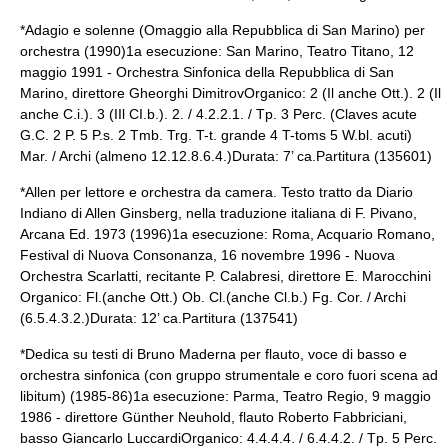
*Adagio e solenne (Omaggio alla Repubblica di San Marino) per
orchestra (1990)1a esecuzione: San Marino, Teatro Titano, 12
maggio 1991 - Orchestra Sinfonica della Repubblica di San
Marino, direttore Gheorghi DimitrovOrganico: 2 (Il anche Ott.). 2 (Il
anche C.i.). 3 (IIl CI.b.). 2. / 4.2.2.1. / Tp. 3 Perc. (Claves acute
G.C. 2 P. 5 P.s. 2 Tmb. Trg. T-t. grande 4 T-toms 5 W.bl. acuti)
Mar. / Archi (almeno 12.12.8.6.4.)Durata: 7’ ca.Partitura (135601)
*Allen per lettore e orchestra da camera. Testo tratto da Diario
Indiano di Allen Ginsberg, nella traduzione italiana di F. Pivano,
Arcana Ed. 1973 (1996)1a esecuzione: Roma, Acquario Romano,
Festival di Nuova Consonanza, 16 novembre 1996 - Nuova
Orchestra Scarlatti, recitante P. Calabresi, direttore E. Marocchini
Organico: Fl.(anche Ott.) Ob. Cl.(anche Cl.b.) Fg. Cor. / Archi
(6.5.4.3.2.)Durata: 12’ ca.Partitura (137541)
*Dedica su testi di
Bruno Maderna
per flauto, voce di basso e
orchestra sinfonica (con gruppo strumentale e coro fuori scena ad
libitum) (1985-86)1a esecuzione: Parma, Teatro Regio, 9 maggio
1986 - direttore Günther Neuhold, flauto Roberto Fabbriciani,
basso Giancarlo LuccardiOrganico: 4.4.4.4. / 6.4.4.2. / Tp. 5 Perc.