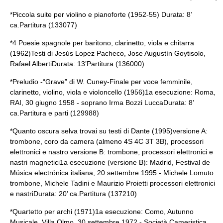
*Piccola suite per violino e pianoforte (1952-55) Durata: 8’
ca.Partitura (133077)
*4 Poesie spagnole per baritono, clarinetto, viola e chitarra
(1962)Testi di Jesús Lopez Pacheco, Jose Augustín Goytisolo,
Rafael AlbertiDurata: 13’Partitura (136000)
*Preludio -“Grave” di W. Cuney-Finale per voce femminile,
clarinetto, violino, viola e violoncello (1956)1a esecuzione: Roma,
RAI, 30 giugno 1958 - soprano Irma Bozzi LuccaDurata: 8’
ca.Partitura e parti (129988)
*Quanto oscura selva trovai su testi di Dante (1995)versione A:
trombone, coro da camera (almeno 4S 4C 3T 3B), processori
elettronici e nastro versione B: trombone, processori elettronici e
nastri magnetici1a esecuzione (versione B): Madrid, Festival de
Música electrónica italiana, 20 settembre 1995 - Michele Lomuto
trombone, Michele Tadini e Maurizio Proietti processori elettronici
e nastriDurata: 20’ ca.Partitura (137210)
*Quartetto per archi (1971)1a esecuzione: Como, Autunno
Musicale, Villa Olmo, 30 settembre 1972 - Società Cameristica