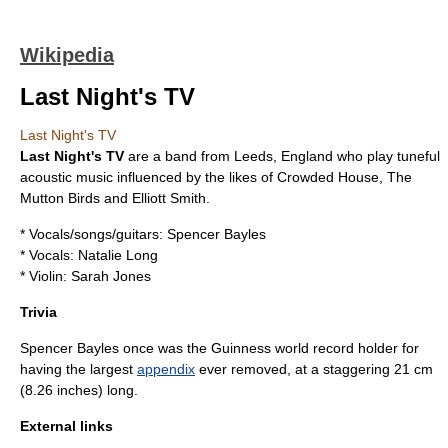
Wikipedia
Last Night's TV
Last Night's TV
Last Night's TV
are a band from
Leeds
,
England
who play tuneful
acoustic music influenced by the likes of
Crowded House
,
The
Mutton Birds
and
Elliott Smith
.
* Vocals/songs/guitars:
Spencer Bayles
* Vocals: Natalie Long
* Violin: Sarah Jones
Trivia
Spencer Bayles once was the Guinness world record holder for
having the largest
appendix
ever removed, at a staggering 21 cm
(8.26 inches) long.
External links