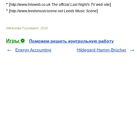
* [
]
http://www.lntvweb.co.uk The official Last Night's TV web site
* [
]
http://www.leedsmusicscene.net Leeds Music Scene
Wikimedia Foundation
.
2010
.
Игры ⚽
Поможем решить контрольную работу
Energy Accounting
Hildegard Hamm-Brücher