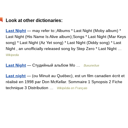
Look at other dictionaries:
Last Night
— may refer to:;Albums * Last Night (Moby album) *
Last Night (His Name Is Alive album);Songs * Last Night (Mar Keys
song) * Last Night (Az Yet song) * Last Night (Diddy song) * Last
Night , an unofficially released song by Step Zero * Last Night …
Wikipedia
Last Night
— Студийный альбом Mo …
Википедия
Last night
— (ou Minuit au Québec), est un film canadien écrit et
réalisé en 1998 par Don McKellar. Sommaire 1 Synopsis 2 Fiche
technique 3 Distribution …
Wikipédia en Français