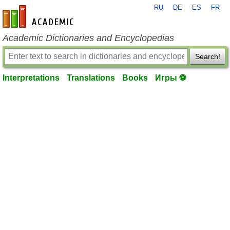
RU
DE
ES
FR
en-academic.com
Academic Dictionaries and Encyclopedias
Search!
Interpretations
Translations
Books
Игры ⚽