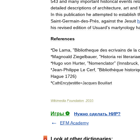
543
and
many
important
historical
events
rel
detailed
descriptions
of
architecture
,
art
and
In
this
publication
he
attempted
to
establish
t
Saint
-
Germain
-
des
-
Prés
,
against
the
Jesuit
h
his
revised
edition
of
Usuard
'
s
martyrology
h
References
*
De
Lama
, "
Bibliotheque
des
ecrivains
de
la
*
Magnoald
Ziegelbauer
, "
Historia
rei
literaria
*
Hugo
von
Hurter
, "
Nomenclator
" (
Innsbruck
*
Jean
-
Philippe
Le
Cerf
, "
Bibliothèque
histori
Hague
1726
)
*
CathEncy
|
wstitle
=
Jacques
Bouillart
Wikimedia
Foundation
.
2010
.
Игры ⚽
Нужно сделать НИР?
EFM Academy
Look at other dictionaries: