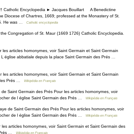
atholic Encyclopedia ► Jacques Bouillart A Benedictine
he Diocese of Chartres, 1669; professed at the Monastery of St.
26. He was …
Catholic encyclopedia
the Congregation of St. Maur (1669 1726) Catholic Encyclopedia.
les articles homonymes, voir Saint Germain et Saint Germain
 L église abbatiale depuis la place Saint Germain des Prés …
 les articles homonymes, voir Saint Germain et Saint Germain
n des Prés …
Wikipédia en Français
e Saint Germain des Prés Pour les articles homonymes, voir
locher de l église Saint Germain des Prés …
Wikipédia en Français
ye de Saint Germain des Prés Pour les articles homonymes, voir
locher de l église Saint Germain des Prés …
Wikipédia en Français
les articles homonymes, voir Saint Germain et Saint Germain des
s Prés …
Wikipédia en Français