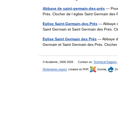
Abbaye de saint-germain-des-prés
— Pour 
Prés. Clocher de l église Saint Germain de
Eglise Saint-Germain-des-Prés
— Abbaye de
Saint Germain et Saint Germain des Prés. C
Eglise Saint Germain des Prés
— Abbaye de 
Germain et Saint Germain des Prés. Clocher
© Academic, 2000-2026
Contact us:
Technical Support
,
Dictionaries export
, created on PHP,
Joomla,
Dr