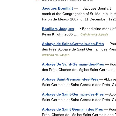
Jacques Bouillart
— Jacques Bouillart † C
monk of the Congregation of St. Maur, b. in t
Faron de Meaux 1687, d. 11 December, 17
Bouillart, Jacques
— • Benedictine monk of 
Kevin Knight. 2006 …
Catholic encyclopedia
Abbaye de Saint-Germain-des-Prés
— Pour 
des Prés. Abbaye de Saint Germain des Prés
Wikipédia en Français
Abbaye De Saint-Germain-des-Prés
— Pour
des Prés. Clocher de l église Saint Germai
Abbaye Saint-Germain-des-Prés
— Abbaye d
Saint Germain et Saint Germain des Prés. C
Abbaye de Saint-Germain-des-Pres
— Abba
Saint Germain et Saint Germain des Prés. C
Abbaye de Saint Germain des Prés
— Pour 
Prés. Clocher de l église Saint Germain de