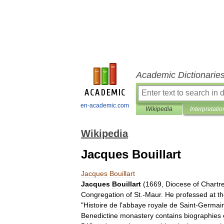
Academic Dictionarie
en-academic.com
Wikipedia
Interpretatio
Wikipedia
Jacques Bouillart
Jacques
Bouillart
Jacques
Bouillart
(
1669
,
Diocese
of
Chartr
Congregation
of
St
.-
Maur
.
He
professed
at
t
"
Histoire
de
l
'
abbaye
royale
de
Saint
-
Germai
Benedictine
monastery
contains
biographies