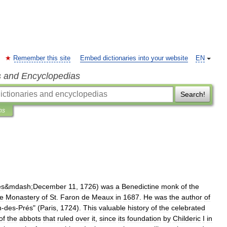
Remember this site
Embed dictionaries into your website
EN
s and Encyclopedias
Search!
ns
es
&
mdash
;
December
11
,
1726
)
was
a
Benedictine
monk
of
the
he
Monastery
of
St
.
Faron
de
Meaux
in
1687
.
He
was
the
author
of
n
-
des
-
Prés
" (
Paris
,
1724
).
This
valuable
history
of
the
celebrated
of
the
abbots
that
ruled
over
it
,
since
its
foundation
by
Childeric
I
in