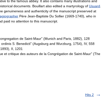
ative
to
the
famous
abbey
.
It
also
contains
many
illustrations
and
historical
documents
.
Bouillart
also
edited
a
martyrology
of
Usuard
.
he
genuineness
and
authenticity
of
the
manuscript
preserved
at
agiographer
Père
Jean
-
Baptiste
Du
Sollier
(
1669
-
1740
),
who
in
ad
paid
no
attention
to
this
manuscript
.
congregation
de
Saint
-
Maur
" (
Munich
and
Paris
,
1882
),
128
e
ordinis
S
.
Benedicti
" (
Augsburg
and
Wurzburg
,
1754
),
IV
,
558
,
1893
),
II
,
1201
que
et
critique
des
auteurs
de
la
Congrégation
de
Saint
-
Maur
" (
The
Hits 2