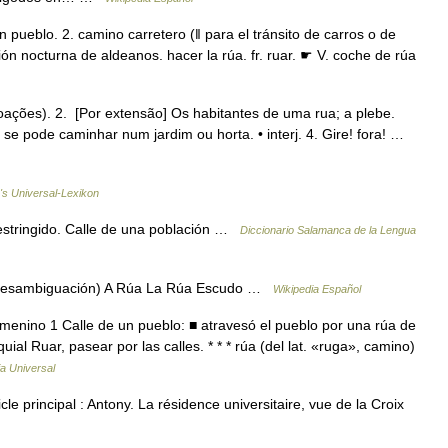
un pueblo. 2. camino carretero (ǁ para el tránsito de carros o de
rsión nocturna de aldeanos. hacer la rúa. fr. ruar. ☛ V. coche de rúa
oações). 2. [Por extensão] Os habitantes de uma rua; a plebe.
 se pode caminhar num jardim ou horta. • interj. 4. Gire! fora! …
r's Universal-Lexikon
restringido. Calle de una población …
Diccionario Salamanca de la Lengua
 (desambiguación) A Rúa La Rúa Escudo …
Wikipedia Español
emenino 1 Calle de un pueblo: ■ atravesó el pueblo por una rúa de
l Ruar, pasear por las calles. * * * rúa (del lat. «ruga», camino)
a Universal
e principal : Antony. La résidence universitaire, vue de la Croix