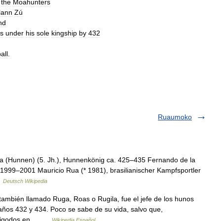
the
Moahunters
lann
Zú
nd
s
under
his
sole
kingship
by
432
all
.
Ruaumoko
a (Hunnen) (5. Jh.), Hunnenkönig ca. 425–435 Fernando de la
 1999–2001 Mauricio Rua (* 1981), brasilianischer Kampfsportler
…
Deutsch Wikipedia
ambién llamado Ruga, Roas o Rugila, fue el jefe de los hunos
años 432 y 434. Poco se sabe de su vida, salvo que,
visigodos en… …
Wikipedia Español