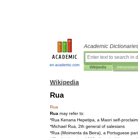
Academic Dictionarie
en-academic.com
Wikipedia
Interpretatio
Wikipedia
Rua
Rua
Rua
may
refer
to:
*
Rua
Kenana
Hepetipa
,
a
Maori
self
-
proclai
*
Michael
Rua
,
2th
general
of
salesians
*
Rua
(
Moimenta
da
Beira
)
,
a
Portuguese
par