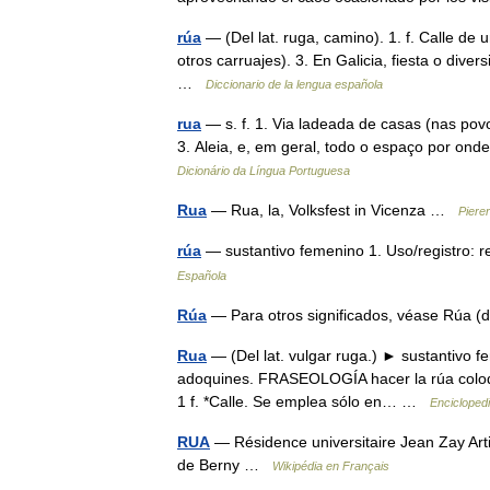
rúa
— (Del lat. ruga, camino). 1. f. Calle de 
otros carruajes). 3. En Galicia, fiesta o dive
…
Diccionario de la lengua española
rua
— s. f. 1. Via ladeada de casas (nas pov
3. Aleia, e, em geral, todo o espaço por onde
Dicionário da Língua Portuguesa
Rua
— Rua, la, Volksfest in Vicenza …
Piere
rúa
— sustantivo femenino 1. Uso/registro: 
Española
Rúa
— Para otros significados, véase Rúa
Rua
— (Del lat. vulgar ruga.) ► sustantivo f
adoquines. FRASEOLOGÍA hacer la rúa coloquia
1 f. *Calle. Se emplea sólo en… …
Enciclopedi
RUA
— Résidence universitaire Jean Zay Articl
de Berny …
Wikipédia en Français