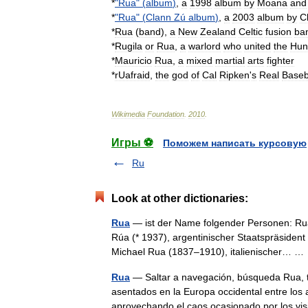
*
"
Rua
" (
album
)
,
a
1998
album
by
Moana
and
*
"
Rua
" (
Clann
Zú
album
)
,
a
2003
album
by
C
*
Rua
(
band
)
,
a
New
Zealand
Celtic
fusion
ba
*
Rugila
or
Rua
,
a
warlord
who
united
the
Hun
*
Mauricio
Rua
,
a
mixed
martial
arts
fighter
*
rUafraid
,
the
god
of
Cal
Ripken
'
s
Real
Baseb
Wikimedia
Foundation
.
2010
.
Игры ⚽
Поможем написать курсовую
Ru
Look at other dictionaries:
Rua
— ist der Name folgender Personen: Ru
Rúa (* 1937), argentinischer Staatspräsident
Michael Rua (1837–1910), italienischer… 
Rua
— Saltar a navegación, búsqueda Rua, t
asentados en la Europa occidental entre los 
aprovechando el caos ocasionado por los 