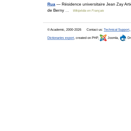
Rua
— Résidence universitaire Jean Zay Articl
de Berny …
Wikipédia en Français
© Academic, 2000-2026
Contact us:
Technical Support
,
Dictionaries export
, created on PHP,
Joomla,
Dr