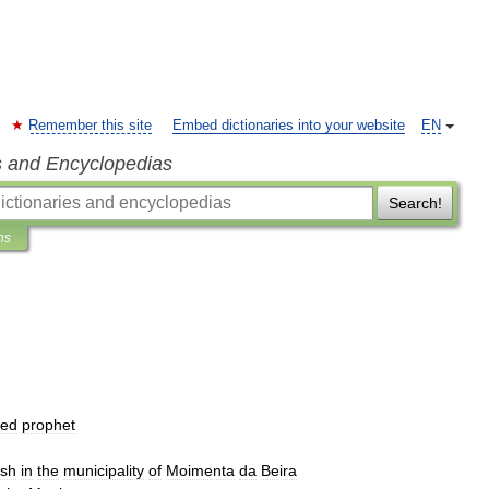
Remember this site
Embed dictionaries into your website
EN
s and Encyclopedias
Search!
ns
med
prophet
ish
in
the
municipality
of
Moimenta
da
Beira