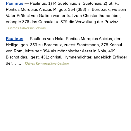
Paulīnus
— Paulīnus, 1) P. Suetonius, s. Suetonius. 2) St. P.,
Pontius Meropius Anicius P., geb. 354 (353) in Bordeaux, wo sein
Vater Präfect von Gallien war, er trat zum Christenthume über,
erlangte 378 das Consulat u. 379 die Verwaltung der Provinz… …
Pierer's Universal-Lexikon
Paulinus
— Paulīnus von Nola, Pontius Meropius Anicius, der
Heilige, geb. 353 zu Bordeaux, zuerst Staatsmann, 378 Konsul
von Rom, lebte seit 394 als mönchischer Aszet in Nola, 409
Bischof das., gest. 431; christl. Hymnendichter, angeblich Erfinder
der… …
Kleines Konversations-Lexikon