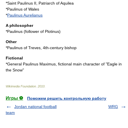
*
Saint Paulinus II
, Patriarch of Aquilea
*
Paulinus of Wales
*
Paulinus Aurelianus
A philosopher
*
Paulinus (follower of Plotinus)
Other
*
Paulinus of Treves
, 4th-century bishop
Fictional
*General
Paulinus Maximus
, fictional main character of "
Eagle in
the Snow
"
Wikimedia Foundation
.
2010
.
Игры ⚽
Поможем решить контрольную работу
Jordan national football
WRG
team