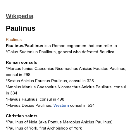
Wikipedia
Paulinus
Paulinus
Paulinus/Paullinus
is a Roman cognomen that can refer to:
*
Gaius Suetonius Paullinus
, general who defeated Boudica
Roman consuls
*
Marcus Iunius Caesonius Nicomachus Anicius Faustus Paulinus
,
consul
in 298
*
Sextus Anicius Faustus Paulinus
, consul in
325
*
Amnius Manius Caesonius Nicomachus Anicius Paulinus
, consul
in 334
*
Flavius Paulinus
, consul in
498
*
Flavius Decius Paulinus
,
Western
consul in 534
Christian saints
*Paulinus of Nola (aka Pontius Meropius Anicius Paulinus)
*
Paulinus of York
, first Archbishop of York