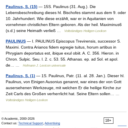
Paulinus, S. (15)
— 15S. Paulinus (31. Aug.). Die
Lebensbeschreibung dieses hl. Bischofes stammt aus dem 9. oder
10. Jahrhundert. Wie diese erzählt, war er in Aquitanien von
vornehmen christlichen Eltern geboren. Als der heil. Maximinus6
(s.d.) seine Heimath verließ …
Vollständiges Heiligen-Lexikon
PAULINUS
— I. PAULINUS Episcopus Trevirensis, successor S.
Maximi. Contra Arianos fidem egregie tuitus, horum artibus in
Phrygiam deportatus est, ibique exul obiit. A. C. 356. Hieron. in
Chron. Sulpic. Seu. l. 2. c. 53. 55. Athanas. ep. ad Sol. et apol.
de… …
Hofmann J. Lexicon universale
Paulinus, S. (1)
— 1S. Paulinus, Patr. (11. al. 28. Jan.). Dieser hl.
Paulinus, von Einigen Ausonius genannt, war eines der von Gott
ausersehenen Werkzeuge, mit welchen Er die heilige Kirche zur
Zeit Carls des Großen verherrlicht hat. Seine Eltern sollen… …
Vollständiges Heiligen-Lexikon
© Academic, 2000-2026
18+
Contact us:
Technical Support
,
Advertising