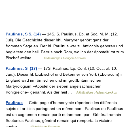
Paulinus, S.S. (14)
— 14S. S. Paulinus, Ep. et Soc. M. M. (12.
Juli). Die Geschichte dieser hhl. Martyrer gehört ganz der
frommen Sage an. Der hl. Paulinus war zu Antiochia geboren und
begleitete den heil. Petrus nach Rom, wo ihn der Apostelfürst zum
Bischof weihte… …
Vollständiges Heiligen-Lexikon
Paulinus, S. (17)
— 17S. Paulinus, Ep. Conf. (10. Oct., al. 10.
Jan.). Dieser hl. Erzbischof und Bekenner von York (Eboracum) in
England wird im römischen und im großbritannischen
Martyrologium »Apostel der sieben angelsächsischen
Königreiche« genannt. Als der heil …
Vollständiges Heiligen-Lexikon
Paulinus
— Cette page d’homonymie répertorie les différents
sujets et articles partageant un même nom. Paulinus ou Paullinus
est un cognomen romain porté notamment par : Général romain
Suetonius Paulinus, général romain qui remporta la victoire
contre… …
Wikipédia en Français