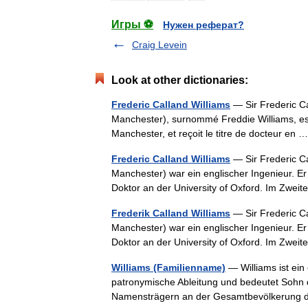
Игры ⚽
Нужен реферат?
Craig Levein
Look at other dictionaries:
Frederic Calland Williams
— Sir Frederic Ca
Manchester), surnommé Freddie Williams, est u
Manchester, et reçoit le titre de docteur en
Frederic Calland Williams
— Sir Frederic Ca
Manchester) war ein englischer Ingenieur. E
Doktor an der University of Oxford. Im Zwe
Frederik Calland Williams
— Sir Frederic Ca
Manchester) war ein englischer Ingenieur. E
Doktor an der University of Oxford. Im Zwe
Williams (Familienname)
— Williams ist ein
patronymische Ableitung und bedeutet Sohn de
Namensträgern an der Gesamtbevölkerung d