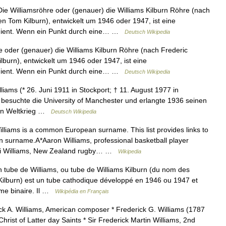
e Williamsröhre oder (genauer) die Williams Kilburn Röhre (nach
n Tom Kilburn), entwickelt um 1946 oder 1947, ist eine
r dient. Wenn ein Punkt durch eine… …
Deutsch Wikipedia
 oder (genauer) die Williams Kilburn Röhre (nach Frederic
burn), entwickelt um 1946 oder 1947, ist eine
r dient. Wenn ein Punkt durch eine… …
Deutsch Wikipedia
liams (* 26. Juni 1911 in Stockport; † 11. August 1977 in
r besuchte die University of Manchester und erlangte 1936 seinen
iten Weltkrieg …
Deutsch Wikipedia
liams is a common European surname. This list provides links to
 surname.A*Aaron Williams, professional basketball player
Ali Williams, New Zealand rugby… …
Wikipedia
 tube de Williams, ou tube de Williams Kilburn (du nom des
 Kilburn) est un tube cathodique développé en 1946 ou 1947 et
rme binaire. Il …
Wikipédia en Français
ck A. Williams, American composer * Frederick G. Williams (1787
rist of Latter day Saints * Sir Frederick Martin Williams, 2nd