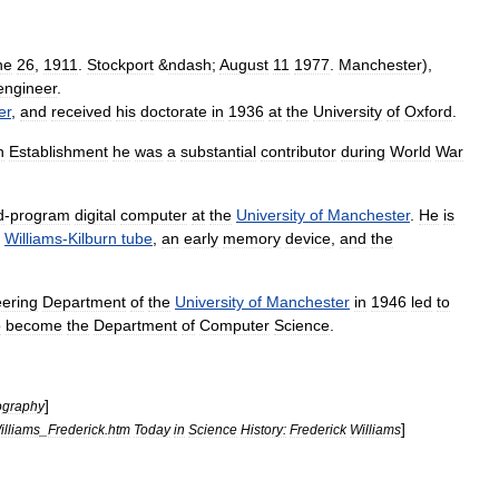
ne
26
,
1911
.
Stockport
&
ndash
;
August
11
1977
.
Manchester
),
engineer
.
er
,
and
received
his
doctorate
in
1936
at
the
University
of
Oxford
.
h
Establishment
he
was
a
substantial
contributor
during
World
War
d
-
program
digital
computer
at
the
University
of
Manchester
.
He
is
Williams
-
Kilburn
tube
,
an
early
memory
device
,
and
the
ering
Department
of
the
University
of
Manchester
in
1946
led
to
o
become
the
Department
of
Computer
Science
.
]
ography
]
illiams
_
Frederick
.
htm
Today
in
Science
History:
Frederick
Williams