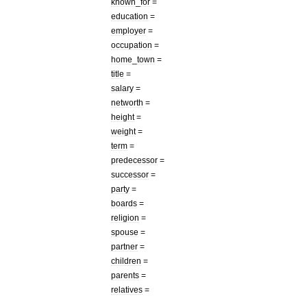
known
_
for
=
education
=
employer
=
occupation
=
home
_
town
=
title
=
salary
=
networth
=
height
=
weight
=
term
=
predecessor
=
successor
=
party
=
boards
=
religion
=
spouse
=
partner
=
children
=
parents
=
relatives
=