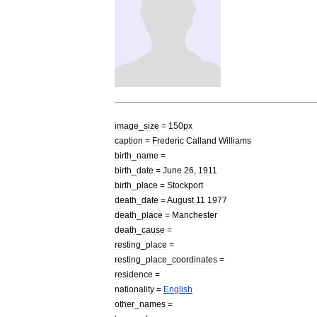
image
_
size
=
150px
caption
=
Frederic
Calland
Williams
birth
_
name
=
birth
_
date
=
June
26
,
1911
birth
_
place
=
Stockport
death
_
date
=
August
11
1977
death
_
place
=
Manchester
death
_
cause
=
resting
_
place
=
resting
_
place
_
coordinates
=
residence
=
nationality
=
English
other
_
names
=