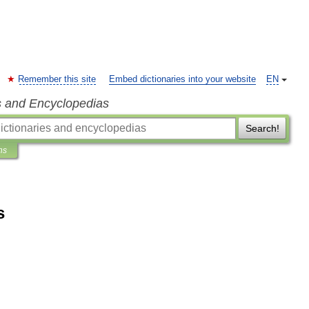
Remember this site
Embed dictionaries into your website
EN
s and Encyclopedias
Search!
ns
s