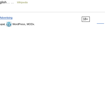
 English… …
Wikipedia
Advertising
18+
upal,
WordPress, MODx.