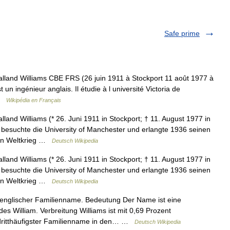
Safe prime
lland Williams CBE FRS (26 juin 1911 à Stockport 11 août 1977 à
n ingénieur anglais. Il étudie à l université Victoria de
 …
Wikipédia en Français
lland Williams (* 26. Juni 1911 in Stockport; † 11. August 1977 in
r besuchte die University of Manchester und erlangte 1936 seinen
iten Weltkrieg …
Deutsch Wikipedia
lland Williams (* 26. Juni 1911 in Stockport; † 11. August 1977 in
r besuchte die University of Manchester und erlangte 1936 seinen
iten Weltkrieg …
Deutsch Wikipedia
 englischer Familienname. Bedeutung Der Name ist eine
s William. Verbreitung Williams ist mit 0,69 Prozent
ritthäufigster Familienname in den… …
Deutsch Wikipedia