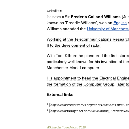
website
=
Sir
Frederic
Calland
Williams
(
Ju
footnotes
=
known
as
'
Freddie
Williams
',
was
an
English
Williams
attended
the
University
of
Manchest
Working
at
the
Telecommunications
Researc
II
to
the
development
of
radar
.
With
Tom
Kilburn
he
pioneered
the
first
store
particularly
well
known
for
his
invention
of
the
Manchester
Mark
I
computer
.
His
appointment
to
head
the
Electrical
Engine
the
formation
of
the
Computer
Group
,
later
t
External
links
* [
http:
//
www
.
computer50
.
org
/
mark1
/
williams
.
html
Bi
* [
http:
//
www
.
todayinsci
.
com
/
W
/
Williams
_
Frederick
/
W
Wikimedia
Foundation
.
2010
.