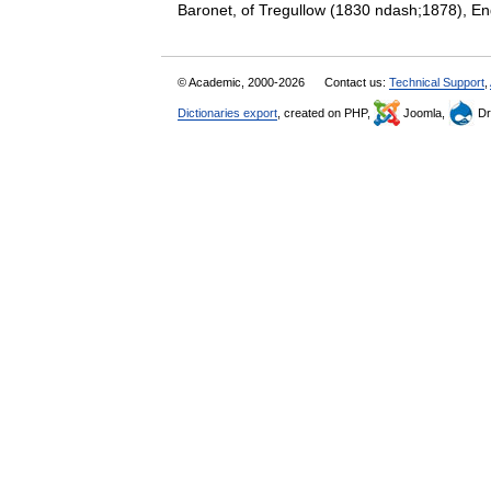
Baronet, of Tregullow (1830 ndash;1878),
© Academic, 2000-2026
Contact us:
Technical Support
,
Dictionaries export
, created on PHP,
Joomla,
Dr