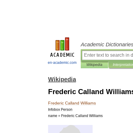
Academic Dictionarie
en-academic.com
Wikipedia
Interpretatio
Wikipedia
Frederic Calland William
Frederic
Calland
Williams
Infobox
Person
name
=
Frederic
Calland
Williams