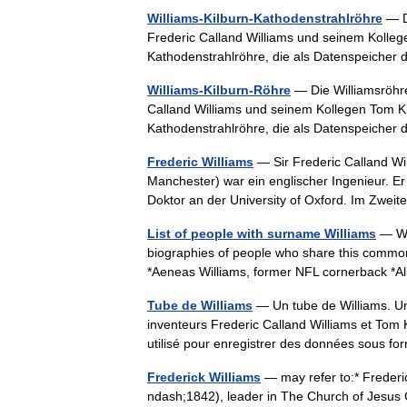
Williams-Kilburn-Kathodenstrahlröhre
— Di
Frederic Calland Williams und seinem Kollege
Kathodenstrahlröhre, die als Datenspeiche
Williams-Kilburn-Röhre
— Die Williamsröhre
Calland Williams und seinem Kollegen Tom Kil
Kathodenstrahlröhre, die als Datenspeiche
Frederic Williams
— Sir Frederic Calland Wil
Manchester) war ein englischer Ingenieur. E
Doktor an der University of Oxford. Im Zwe
List of people with surname Williams
— Wil
biographies of people who share this common
*Aeneas Williams, former NFL cornerback *
Tube de Williams
— Un tube de Williams. Un
inventeurs Frederic Calland Williams et Tom
utilisé pour enregistrer des données sous fo
Frederick Williams
— may refer to:* Frederi
ndash;1842), leader in The Church of Jesus Ch